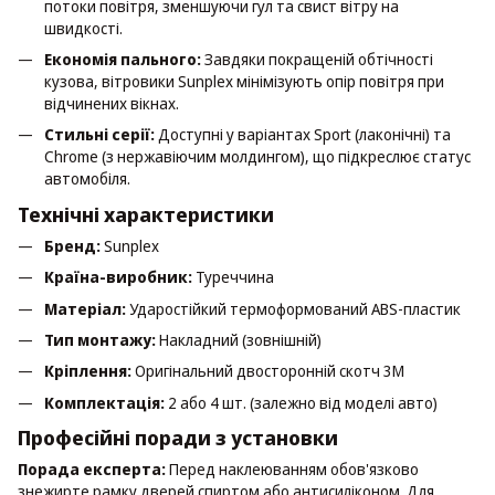
потоки повітря, зменшуючи гул та свист вітру на
швидкості.
Економія пального:
Завдяки покращеній обтічності
кузова, вітровики Sunplex мінімізують опір повітря при
відчинених вікнах.
Стильні серії:
Доступні у варіантах Sport (лаконічні) та
Chrome (з нержавіючим молдингом), що підкреслює статус
автомобіля.
Технічні характеристики
Бренд:
Sunplex
Країна-виробник:
Туреччина
Матеріал:
Ударостійкий термоформований ABS-пластик
Тип монтажу:
Накладний (зовнішній)
Кріплення:
Оригінальний двосторонній скотч 3M
Комплектація:
2 або 4 шт. (залежно від моделі авто)
Професійні поради з установки
Порада експерта:
Перед наклеюванням обов'язково
знежирте рамку дверей спиртом або антисиліконом. Для