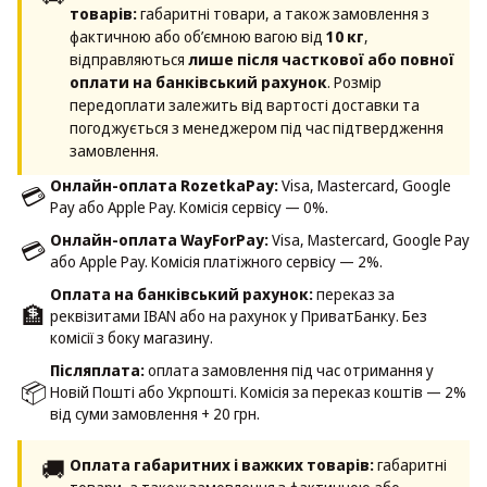
товарів:
габаритні товари, а також замовлення з
фактичною або об’ємною вагою від
10 кг
,
відправляються
лише після часткової або повної
оплати на банківський рахунок
. Розмір
передоплати залежить від вартості доставки та
погоджується з менеджером під час підтвердження
замовлення.
Онлайн-оплата RozetkaPay:
Visa, Mastercard, Google
💳
Pay або Apple Pay. Комісія сервісу — 0%.
Онлайн-оплата WayForPay:
Visa, Mastercard, Google Pay
💳
або Apple Pay. Комісія платіжного сервісу — 2%.
Оплата на банківський рахунок:
переказ за
🏦
реквізитами IBAN або на рахунок у ПриватБанку. Без
комісії з боку магазину.
Післяплата:
оплата замовлення під час отримання у
📦
Новій Пошті або Укрпошті. Комісія за переказ коштів — 2%
від суми замовлення + 20 грн.
🚚
Оплата габаритних і важких товарів:
габаритні