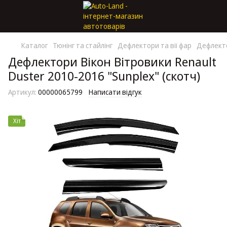
Каталог
Тюнінг та стайлінг
Дефлектори та вії фар
Дефлекто
Дефлектори Вікон Вітровики Renault
Duster 2010-2016 "Sunplex" (скотч)
Артикул:
00000065799
Написати відгук
Хіт