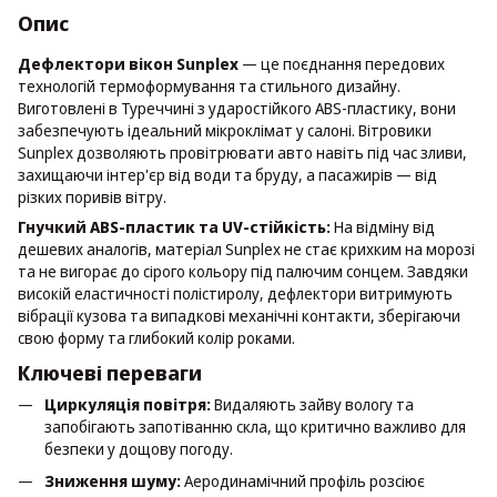
Опис
Дефлектори вікон Sunplex
— це поєднання передових
технологій термоформування та стильного дизайну.
Виготовлені в Туреччині з ударостійкого ABS-пластику, вони
забезпечують ідеальний мікроклімат у салоні. Вітровики
Sunplex дозволяють провітрювати авто навіть під час зливи,
захищаючи інтер'єр від води та бруду, а пасажирів — від
різких поривів вітру.
Гнучкий ABS-пластик та UV-стійкість:
На відміну від
дешевих аналогів, матеріал Sunplex не стає крихким на морозі
та не вигорає до сірого кольору під палючим сонцем. Завдяки
високій еластичності полістиролу, дефлектори витримують
вібрації кузова та випадкові механічні контакти, зберігаючи
свою форму та глибокий колір роками.
Ключеві переваги
Циркуляція повітря:
Видаляють зайву вологу та
запобігають запотіванню скла, що критично важливо для
безпеки у дощову погоду.
Зниження шуму:
Аеродинамічний профіль розсіює