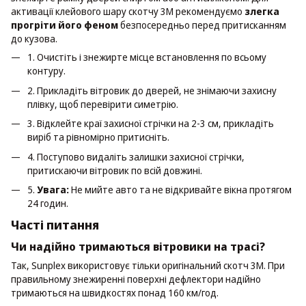
активації клейового шару скотчу 3M рекомендуємо
злегка
прогріти його феном
безпосередньо перед притисканням
до кузова.
1. Очистіть і знежирте місце встановлення по всьому
контуру.
2. Прикладіть вітровик до дверей, не знімаючи захисну
плівку, щоб перевірити симетрію.
3. Відклейте краї захисної стрічки на 2-3 см, прикладіть
виріб та рівномірно притисніть.
4. Поступово видаліть залишки захисної стрічки,
притискаючи вітровик по всій довжині.
5.
Увага:
Не мийте авто та не відкривайте вікна протягом
24 годин.
Часті питання
Чи надійно тримаються вітровики на трасі?
Так, Sunplex використовує тільки оригінальний скотч 3M. При
правильному знежиренні поверхні дефлектори надійно
тримаються на швидкостях понад 160 км/год.