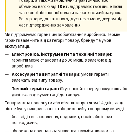
товари, а також замовлення з фактичною або
об’ємною вагою від
10 кг
, відправляються лише після
часткової або повної оплати на банківський рахунок.
Розмір передоплати погоджується з менеджером під
час підтвердження замовлення.
Ми підтримуємо гарантійні зобовʼязання виробника. Термін
гарантії залежить від категорії товару, бренду та умов
експлуатації.
Електроніка, інструменти та технічні товари:
гарантія може становити до 36 місяців залежно від
виробника.
Аксесуари та витратні товари:
умови гарантії
залежать від типу товару.
Точний термін гарантії:
уточнюйте перед покупкою або
дивіться в документації до товару.
Товар можна повернути або обміняти протягом 14 днів, якщо
він не був у використанні та збережений у товарному вигляді.
без слідів встановлення, подряпин, сколів або інших
пошкоджень;
збережена оригінальна упаковка, пломби, ярлики та