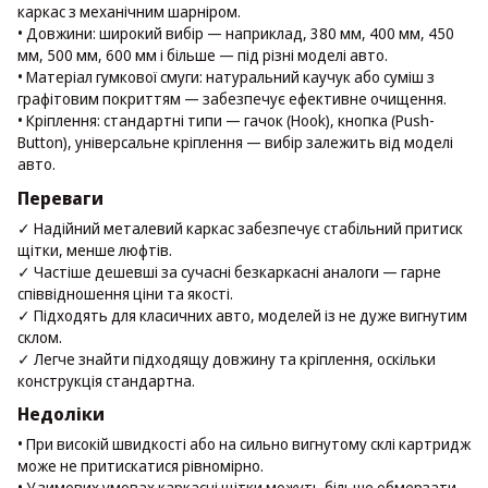
каркас з механічним шарніром.
• Довжини: широкий вибір — наприклад, 380 мм, 400 мм, 450
мм, 500 мм, 600 мм і більше — під різні моделі авто.
• Матеріал гумкової смуги: натуральний каучук або суміш з
графітовим покриттям — забезпечує ефективне очищення.
• Кріплення: стандартні типи — гачок (Hook), кнопка (Push-
Button), універсальне кріплення — вибір залежить від моделі
авто.
Переваги
✓ Надійний металевий каркас забезпечує стабільний притиск
щітки, менше люфтів.
✓ Частіше дешевші за сучасні безкаркасні аналоги — гарне
співвідношення ціни та якості.
✓ Підходять для класичних авто, моделей із не дуже вигнутим
склом.
✓ Легче знайти підходящу довжину та кріплення, оскільки
конструкція стандартна.
Недоліки
• При високій швидкості або на сильно вигнутому склі картридж
може не притискатися рівномірно.
• У зимових умовах каркасні щітки можуть більше обмерзати