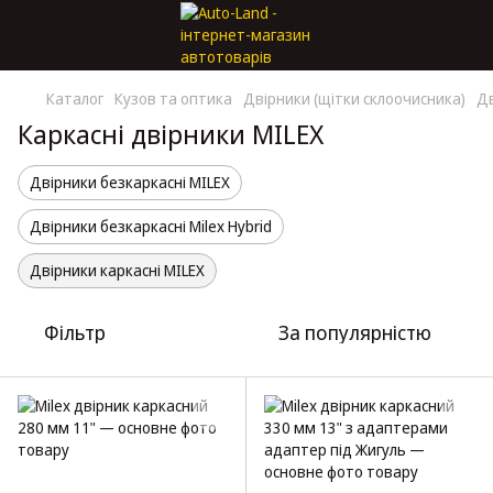
Каталог
Кузов та оптика
Двірники (щітки склоочисника)
Дв
Каркасні двірники MILEX
Двірники безкаркасні MILEX
Двірники безкаркасні Milex Hybrid
Двірники каркасні MILEX
Фільтр
За популярністю