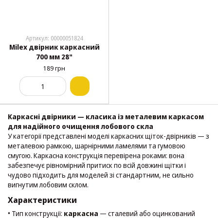
Артикул: 00000051824
Milex двірник каркасний
700 мм 28"
189 грн
Каркасні двірники — класика із металевим каркасом
для надійного очищення лобового скла
У категорії представлені моделі каркасних щіток-двірників — з
металевою рамкою, шарнірними ламелями та гумовою
смугою. Каркасна конструкція перевірена роками: вона
забезпечує рівномірний притиск по всій довжині щітки і
чудово підходить для моделей зі стандартним, не сильно
вигнутим лобовим склом.
Характеристики
• Тип конструкції:
каркасна
— сталевий або оцинкований