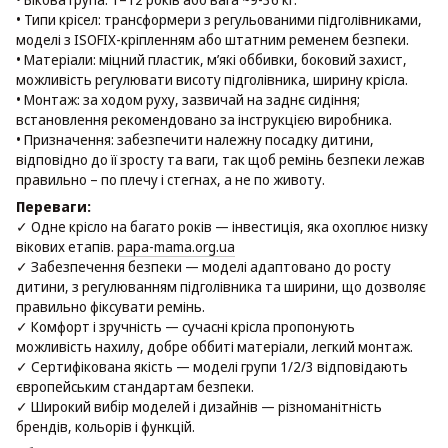
• Типи крісел: трансформери з регульованими підголівниками,
моделі з ISOFIX-кріпленням або штатним ременем безпеки.
• Матеріали: міцний пластик, м’які оббивки, боковий захист,
можливість регулювати висоту підголівника, ширину крісла.
• Монтаж: за ходом руху, зазвичай на заднє сидіння;
встановлення рекомендовано за інструкцією виробника.
• Призначення: забезпечити належну посадку дитини,
відповідно до її зросту та ваги, так щоб ремінь безпеки лежав
правильно – по плечу і стегнах, а не по животу.
Переваги:
✓ Одне крісло на багато років — інвестиція, яка охоплює низку
вікових етапів.
papa-mama.org.ua
✓ Забезпечення безпеки — моделі адаптовано до росту
дитини, з регулюванням підголівника та ширини, що дозволяє
правильно фіксувати ремінь.
✓ Комфорт і зручність — сучасні крісла пропонують
можливість нахилу, добре оббиті матеріали, легкий монтаж.
✓ Сертифікована якість — моделі групи 1/2/3 відповідають
європейським стандартам безпеки.
✓ Широкий вибір моделей і дизайнів — різноманітність
брендів, кольорів і функцій.