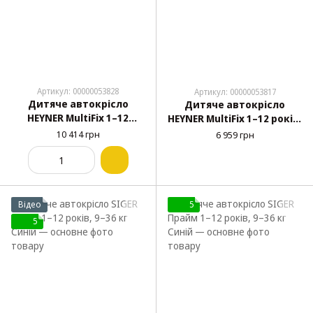
Артикул: 00000053828
Артикул: 00000053817
Дитяче автокрісло
Дитяче автокрісло
HEYNER MultiFix 1–12
HEYNER MultiFix 1–12 років,
років, 9–36 кг Summer
9–36 кг Racing Red 786 130
10 414 грн
6 959 грн
Beige 796 150
Відео
5
5