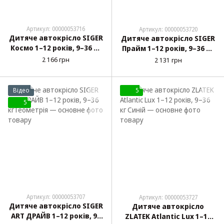
Артикул: 00000053716
Артикул: 00000053720
Дитяче автокрісло SIGER
Дитяче автокрісло SIGER
Космо 1–12 років, 9–36 кг
Прайм 1–12 років, 9–36 кг
Синій
Синій
2 166 грн
2 131 грн
Відео
5
5
Артикул: 00000053707
Артикул: 00000053727
Дитяче автокрісло SIGER
Дитяче автокрісло
ART ДРАЙВ 1–12 років, 9–
ZLATEK Atlantic Lux 1–12