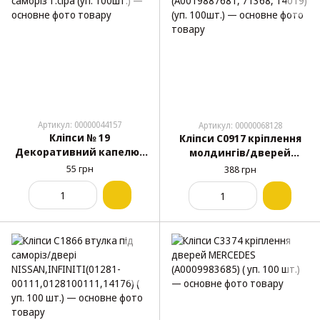
Артикул: 00000044157
Артикул: 00000068128
Кліпси № 19
Кліпси C0917 кріплення
Декоративний капелюх
молдингів/дверей
під саморіз т.сіра (уп.
MERCEDES (A0019887681,
55 грн
388 грн
100шт.)
71368, 14019) (уп. 100шт.)