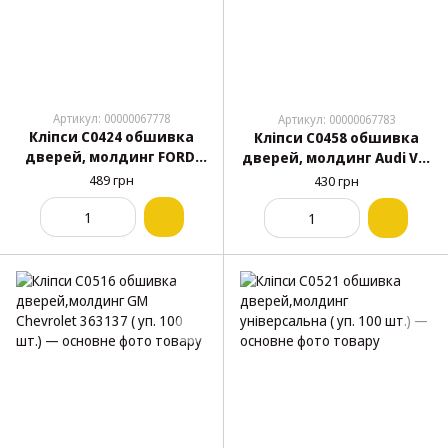
Артикул: 00000067778
Артикул: 00000067783
Кліпси C0424 обшивка
Кліпси C0458 обшивка
дверей, молдинг FORD,
дверей, молдинг Audi VW
SEAT (387182S, 387182-S,
175867299 Renault
489 грн
430 грн
15919) ( уп. 100 шт.)
8934201681 ( уп. 100 шт.)