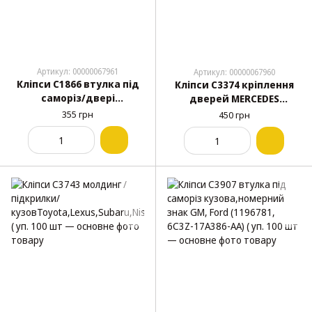
Артикул: 00000067961
Артикул: 00000067960
Кліпси C1866 втулка під
Кліпси C3374 кріплення
саморіз/двері
дверей MERCEDES
NISSAN,INFINITI(01281-
(A0009983685) ( уп. 100
355 грн
450 грн
00111,0128100111,14176) (
шт.)
уп. 100 шт.)