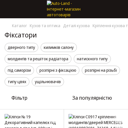
Каталог
Кузов та оптика
Деталі кузова
Кріплення кузова т
Фіксатори
дверного типу
килимків салону
молдингів та решіток радіатора
натискного типу
під саморізи
розпірні з фіксацією
розпірні на різьбі
типу цвях
ущільнювачів
Фільтр
За популярністю