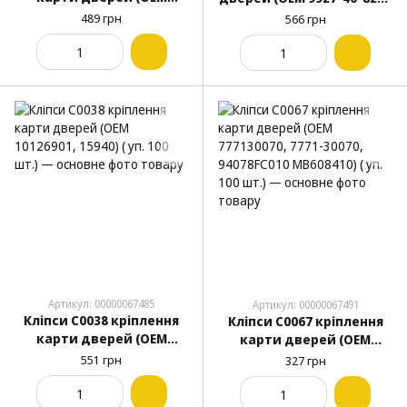
6003349, 9685057, 4005470,
992740825), 6777112010000,
489 грн
566 грн
V98905101, 15942)( уп. 100
67771-12010)( уп. 100 шт.)
шт.)
Артикул: 00000067485
Артикул: 00000067491
Кліпси C0038 кріплення
Кліпси C0067 кріплення
карти дверей (OEM
карти дверей (OEM
10126901, 15940) ( уп. 100
777130070, 7771-30070,
551 грн
327 грн
шт.)
94078FC010 MB608410) ( уп.
100 шт.)