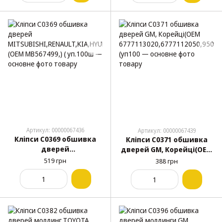
Артикул: 00000067436
Артикул: 00000067439
Кліпси C0369 обшивка
Кліпси C0371 обшивка
дверей
дверей GM, Корейці(ОЕМ
MITSUBISHI,RENAULT,KIA,
6777113020,6777112050,950
519 грн
388 грн
HYUNDAI,DACIA,CHRYSLER
08221,30006620,94530670)
(OEM MB567499,) ( уп.100ш
(уп100