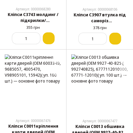
Артикул: 00000068280
Артикул: 00000068106
Кліпси C3743 молдинг /
Кліпси C3907 втулка під
підкрилки/
саморіз
кузовToyota,Lexus,Subar
кузова,номерний знак
355 грн
378 грн
u,Nissan,Peugeot,Citroen(
GM, Ford (1196781, 6C3Z-
901890 ( уп. 100 шт
17A386-AA) ( уп. 100 шт
Артикул: 00000067476
Артикул: 00000067477
Кліпси C0011кріплення
Кліпси C0013 обшивка
карти дверей (OEM
дверей (OEM 9927-40-825 (