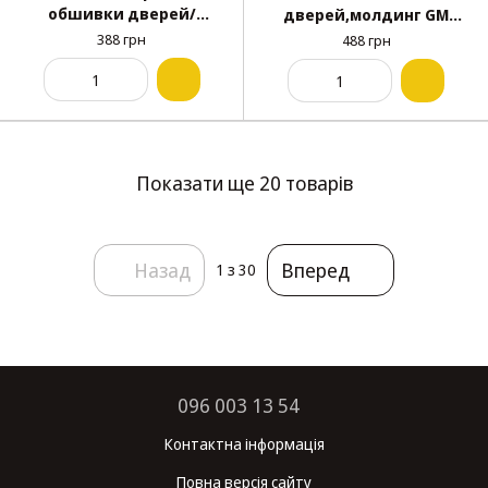
обшивки дверей/
дверей,молдинг GM
решіткиToyota/Chevrolet
Chevrolet Daewoo Opel
388 грн
488 грн
/Daewoo/GM/Lexus/Suzuk
22600612 22651066 ( уп. 100
i (уп. 100шт.)
шт.)
Показати ще 20 товарів
Назад
Вперед
1
з 30
096 003 13 54
Контактна інформація
Повна версія сайту