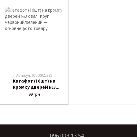
Артикул: 00000022835
Катафот (16шт) на
кромку дверей №3
овал+Круг червоний/
99 грн
зелений
096 003 13 54