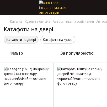
Каталог
Кузов та оптика
Автооптика та освітлення
Автосв
Катафоти на двері
Катафоти на двері
Катафоти на кузов
Фільтр
За популярністю