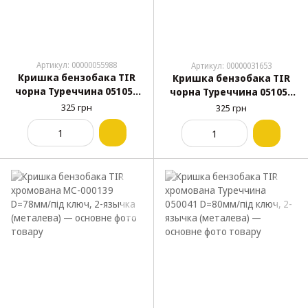
Артикул: 00000055988
Артикул: 00000031653
Кришка бензобака TIR
Кришка бензобака TIR
чорна Туреччина 051050
чорна Туреччина 051054
D=80мм/під ключ, DAF,
D=80мм, металева,
325 грн
325 грн
MAN, Volvo, Mers-81, 2-
УНІВЕРСАЛЬНА
язычка, пластик