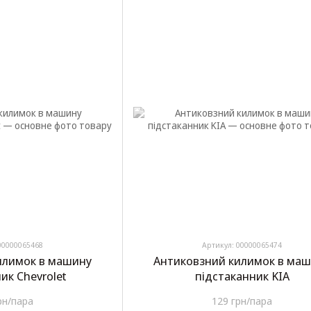
00000065468
Артикул: 00000065474
илимок в машину
Антиковзний килимок в ма
ик Chevrolet
підстаканник KIA
рн/пара
129 грн/пара