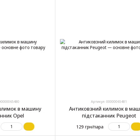
00000065480
Артикул: 00000065481
илимок в машину
Антиковзний килимок в ма
анник Opel
підстаканник Peugeot
129 грн/пара