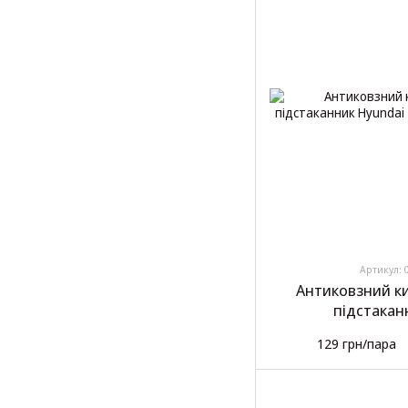
Артикул: 
Антиковзний к
підстакан
129 грн/пара