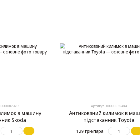
00000065483
Артикул: 00000065484
илимок в машину
Антиковзний килимок в ма
нник Skoda
підстаканник Toyota
129 грн/пара