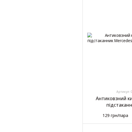
Артикул: 
Антиковзний к
підстакан
129 грн/пара