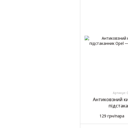
Артикул: 
Антиковзний к
підстак
129 грн/пара