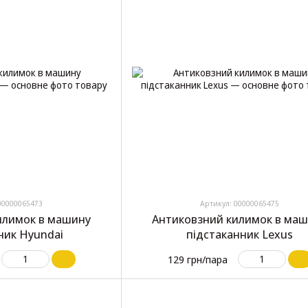
00000065473
Артикул: 00000065475
илимок в машину
Антиковзний килимок в ма
ник Hyundai
підстаканник Lexus
129 грн/пара