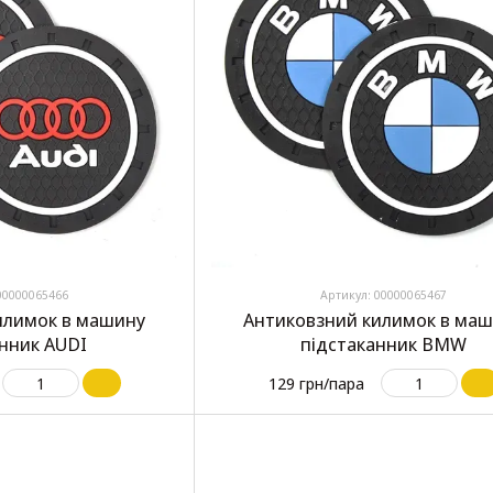
00000065466
Артикул: 00000065467
илимок в машину
Антиковзний килимок в ма
анник AUDI
підстаканник BMW
129 грн/пара