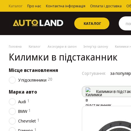
Перейти до основного контенту
Каталог
Про нас
Контактна інформація
Оплата і доставка
Об
Угода користувача
КАТАЛОГ
Головна
Каталог
Аксесуари в салон
Інтер'єр салону
Килимки н
Килимки в підстаканник
Місце встановлення
Сортування:
за популя
20
У підсклянники
Марка авто
Килимки в підста
1
Audi
1
BMW
1
Chevrolet
1
Daewoo