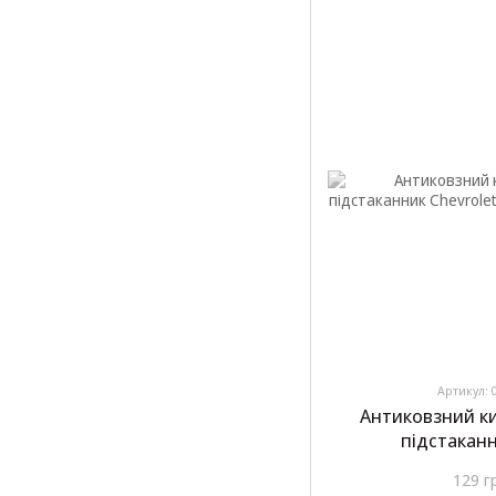
Артикул: 
Антиковзний к
підстаканн
129 г