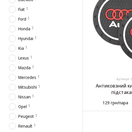
1
Fiat
1
Ford
1
Honda
1
Hyundai
1
Kia
1
Lexus
1
Mazda
1
Mercedes
Артикул: 
Антиковзний к
1
Mitsubishi
підстак
1
Nissan
129 грн/пара
1
Opel
1
Peugeot
1
Renault