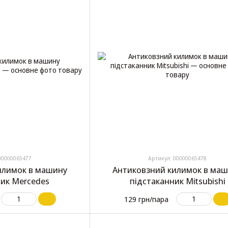
00000065477
Артикул: 00000065478
илимок в машину
Антиковзний килимок в ма
ник Mercedes
підстаканник Mitsubishi
129 грн/пара