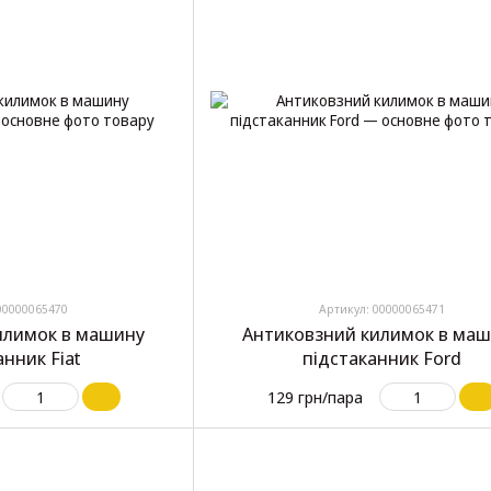
00000065470
Артикул: 00000065471
илимок в машину
Антиковзний килимок в ма
анник Fiat
підстаканник Ford
129 грн/пара