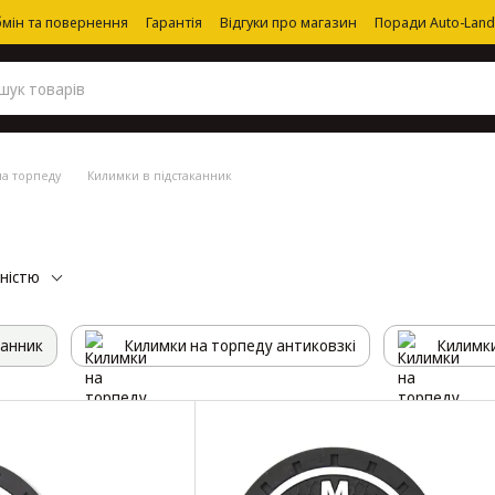
мін та повернення
Гарантія
Відгуки про магазин
Поради Auto-Land
а торпеду
Килимки в підстаканник
рністю
канник
Килимки на торпеду антиковзкі
Килимки