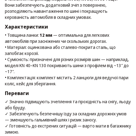
Вони забезпечують додатковий зчіп з поверхнею,
розподіляють навантаження по шині і покращують
керованість автомобіля в складних умовах.
Характеристики
• Товщина ланки:
12 мм
— оптимальна для легкових
автомобілів при засніжених чи скользьких дорогах.
• Матеріал: оцинкована або сталево-покрита сталь, що
запобігає корозії.
• Сумісність: призначені для різних розмірів шин — наприклад,
моделі KN 40–KN 130 покривають шини з профілем від ~13″ до
~17″.
• Комплектація: комплект містить 2 ланцюги для ведучої пари
коліс, кейс для зберігання.
Переваги
✓ Значно підвищують зчеплення та прохідність на снігу, льоду
або бруду.
✓ Забезпечують безпечнішу їзду за складних дорожніх умов
— зменшують гальмівний шлях і ризик заносу.
✓ Готовність до екстрених ситуацій — варто мати в багажнику
зимою.