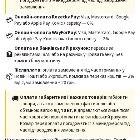
погоджується з менеджером під час підтвердження
замовлення.
Онлайн-оплата RozetkaPay:
Visa, Mastercard, Google
💳
Pay або Apple Pay. Комісія сервісу — 0%.
Онлайн-оплата WayForPay:
Visa, Mastercard, Google Pay
💳
або Apple Pay. Комісія платіжного сервісу — 2%.
Оплата на банківський рахунок:
переказ за
🏦
реквізитами IBAN або на рахунок у ПриватБанку. Без
комісії з боку магазину.
Післяплата:
оплата замовлення під час отримання у
📦
Новій Пошті або Укрпошті. Комісія за переказ коштів — 2%
від суми замовлення + 20 грн.
🚚
Оплата габаритних і важких товарів:
габаритні
товари, а також замовлення з фактичною або
об’ємною вагою від
10 кг
, відправляються лише після
часткової або повної оплати на банківський рахунок.
Розмір передоплати погоджується з менеджером під
час підтвердження замовлення.
Ми підтримуємо гарантійні зобовʼязання виробника. Термін