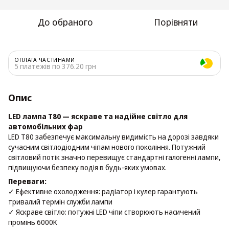
До обраного
Порівняти
ОПЛАТА ЧАСТИНАМИ
5 платежів по 376.20 грн
Опис
LED лампа T80 — яскраве та надійне світло для
автомобільних фар
LED T80 забезпечує максимальну видимість на дорозі завдяки
сучасним світлодіодним чіпам нового покоління. Потужний
світловий потік значно перевищує стандартні галогенні лампи,
підвищуючи безпеку водія в будь-яких умовах.
Переваги:
✓ Ефективне охолодження: радіатор і кулер гарантують
тривалий термін служби лампи
✓ Яскраве світло: потужні LED чіпи створюють насичений
промінь 6000K