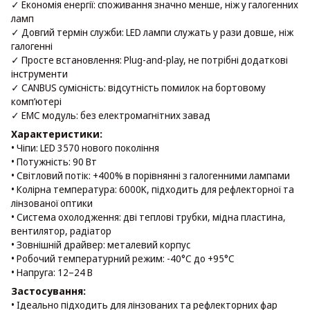
✓ Економія енергії: споживання значно менше, ніж у галогенних
ламп
✓ Довгий термін служби: LED лампи служать у рази довше, ніж
галогенні
✓ Просте встановлення: Plug-and-play, не потрібні додаткові
інструменти
✓ CANBUS сумісність: відсутність помилок на бортовому
комп’ютері
✓ EMC модуль: без електромагнітних завад
Характеристики:
• Чіпи: LED 3570 нового покоління
• Потужність: 90 Вт
• Світловий потік: +400% в порівнянні з галогенними лампами
• Колірна температура: 6000K, підходить для рефлекторної та
лінзованої оптики
• Система охолодження: дві теплові трубки, мідна пластина,
вентилятор, радіатор
• Зовнішній драйвер: металевий корпус
• Робочий температурний режим: -40°C до +95°C
• Напруга: 12–24 В
Застосування:
• Ідеально підходить для лінзованих та рефлекторних фар