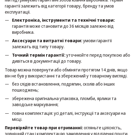
гарантії залежить від категорії товару, бренду та умов
експлуатації.
Електроніка, інструменти та технічні товари:
гарантія може становити до 36 місяців залежно від
виробника.
Аксесуари та витратні товари:
умови гарантії
залежать від типу товару.
Точний термін гарантії:
уточнюйте перед покупкою або
дивіться в документації до товару.
Товар можна повернути або обміняти протягом 14 днів, якщо
він не був у використанні та збережений у товарному вигляді.
без слідів встановлення, подряпин, сколів або інших
пошкоджень;
збережена оригінальна упаковка, пломби, ярлики та
заводське маркування;
повна комплектація: усі деталі, інструкції та аксесуари на
місці.
Перевіряйте товар при отриманні:
огляньте цілісність,
зовнішній стан і комплектацію замовлення у відділенні пошти.