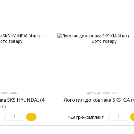
00000044063
Артикул: 00000045783
ака SKS HYUNDAI (4
Логотип до ковпака SKS KIA (
т)
129 грн/комплект