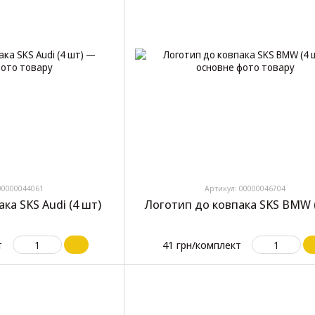
00000044061
Артикул: 00000046704
ка SKS Audi (4 шт)
Логотип до ковпака SKS BMW 
т
41 грн/комплект