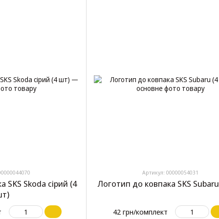
00000044070
Артикул: 00000054031
а SKS Skoda сірий (4
Логотип до ковпака SKS Subaru 
т)
т
42 грн/комплект