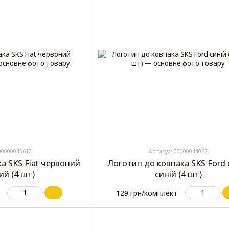
00000045610
Артикул: 00000044062
а SKS Fiat червоний
Логотип до ковпака SKS Ford 
ий (4 шт)
синій (4 шт)
129 грн/комплект