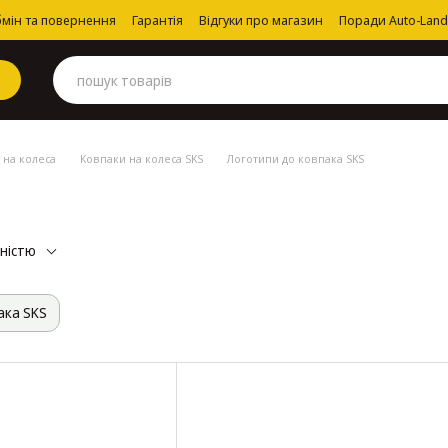
мін та повернення
Гарантія
Відгуки про магазин
Поради Auto-Land
 на колеса
Ковпаки на колеса SKS
Логотипи до ковпака SKS
рністю
ака SKS