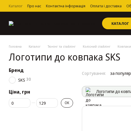
Перейти до основного контенту
Каталог
Про нас
Контактна інформація
Оплата і доставка
Об
Угода користувача
КАТАЛОГ
Головна
Каталог
Тюнінг та стайлінг
Колісний стайлінг
Ковпаки
Логотипи до ковпака SKS
Бренд
Сортування:
за популя
30
SKS
Ціна, грн
Логотипи до ковп
Від Ціна, грн
До Ціна, грн
ОК