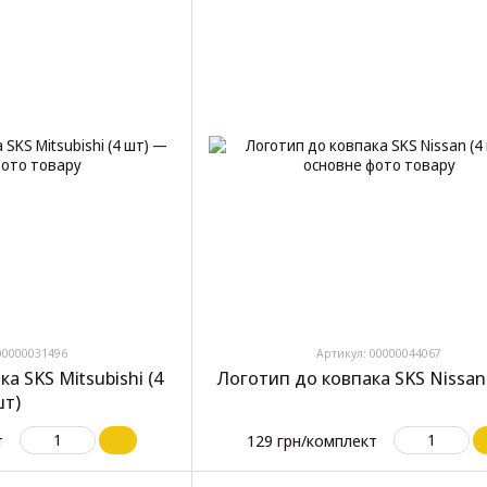
00000031496
Артикул: 00000044067
а SKS Mitsubishi (4
Логотип до ковпака SKS Nissan 
т)
т
129 грн/комплект