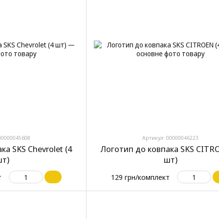
00000045608
Артикул: 00000046223
ка SKS Chevrolet (4
Логотип до ковпака SKS CITR
т)
шт)
т
129 грн/комплект