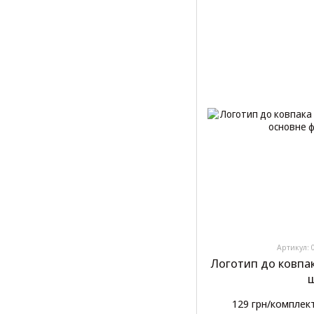
Артикул: 
Логотип до ковпак
ш
129 грн/комплек