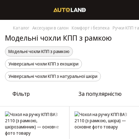
Каталог
Аксесуари в салон
Комфорт і безпека
Ручки КПП та
Модельні чохли КПП з рамкою
Модельні чохли КПП з рамкою
Універсальні чохли КПП з екошкіри
Універсальні чохли КПП з натуральної шкіри
Фільтр
За популярністю