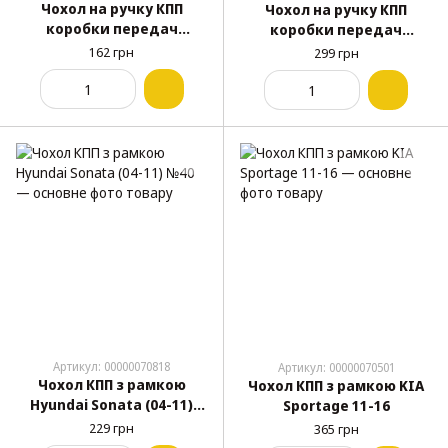
Чохол на ручку КПП
Чохол на ручку КПП
коробки передач
коробки передач
Daewoo Lanos з рамкою
Daewoo Lanos з рамкою
162 грн
299 грн
шкірзам
шкіра
Артикул: 00000070818
Артикул: 00000070501
Чохол КПП з рамкою
Чохол КПП з рамкою KIA
Hyundai Sonata (04-11)
Sportage 11-16
№40
229 грн
365 грн