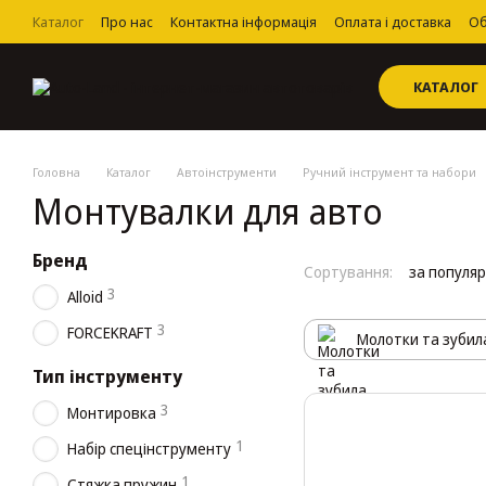
Перейти до основного контенту
Каталог
Про нас
Контактна інформація
Оплата і доставка
Об
Угода користувача
КАТАЛОГ
Головна
Каталог
Автоінструменти
Ручний інструмент та набори
Монтувалки для авто
Бренд
Сортування:
за популя
3
Alloid
3
FORCEKRAFT
Молотки та зубил
Тип інструменту
3
Монтировка
1
Набір спецінструменту
1
Стяжка пружин