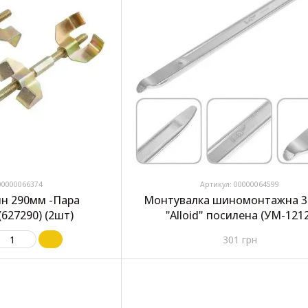
00000066374
Артикул: 00000064599
ин 290мм -Пара
Монтувалка шиномонтажна 
 (627290) (2шт)
"Alloid" посилена (УМ-121
301 грн