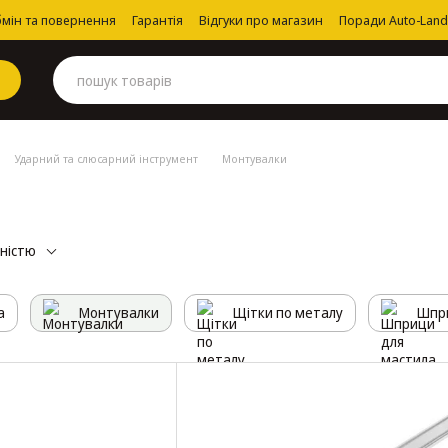
мін та повернення
Гарантія
Відгуки про магазин
Поради Auto-Land
Ударний та слюсарний інструмент
Монтувалки
рністю
а
Монтувалки
Щітки по металу
Шпри