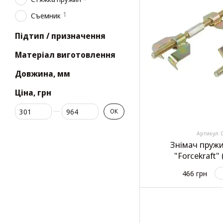
1
Съемник
Підтип / призначення
Матеріал виготовлення
Довжина, мм
Ціна, грн
Від Ціна, грн
До Ціна, грн
ОК
Артикул: 
Знімач пруж
"Forcekraft"
466 грн