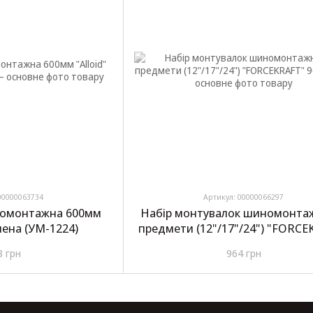
00000063734
Артикул: 00000066297
омонтажна 600мм
Набір монтувалок шиномонта
илена (УМ-1224)
предмети (12"/17"/24") "FORCE
904U3A
8 грн
964 грн