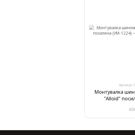
Артикул: 
Монтувалка шин
"Alloid" пос
60