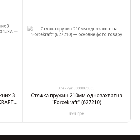
Артикул: 00000070305
жних 3
Стяжка пружин 210мм однозахватна
KRAFT"
"Forcekraft" (627210)
393 грн