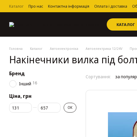
Перейти до основного контенту
Каталог
Про нас
Контактна інформація
Оплата і доставка
Об
Угода користувача
КАТАЛОГ
Головна
Каталог
Автоелектроніка
Автоелектрика 12/24V
Пров
Накінечники вилка під бол
Бренд
Сортування:
за популя
16
Інший
Ціна, грн
Від Ціна, грн
До Ціна, грн
ОК