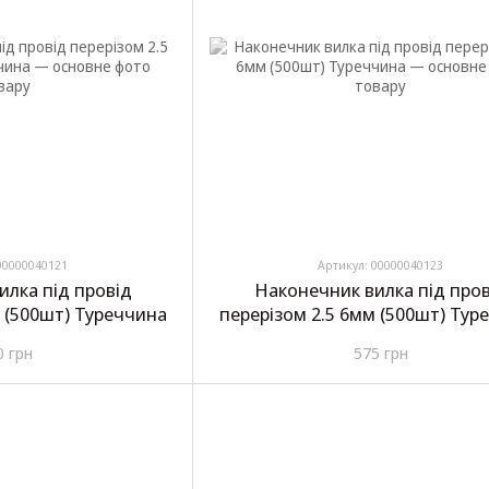
00000040121
Артикул: 00000040123
илка під провід
Наконечник вилка під пров
м (500шт) Туреччина
перерізом 2.5 6мм (500шт) Тур
0 грн
575 грн