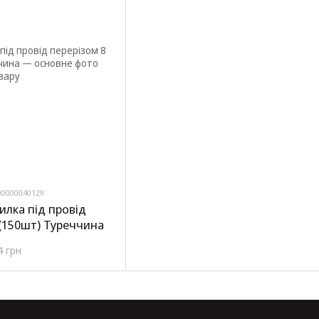
00000040129
илка під провід
 (150шт) Туреччина
4 грн