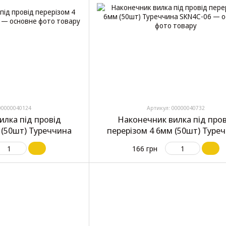
00000040124
Артикул: 00000040732
илка під провід
Наконечник вилка під пров
 (50шт) Туреччина
перерізом 4 6мм (50шт) Туре
SKN4C-06
166 грн