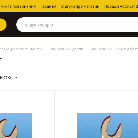
мін та повернення
Гарантія
Відгуки про магазин
Поради Auto-Land
одка, роз'єми та монтаж
Накінечники дротів
Накінечники Вилка під болт
т
рністю