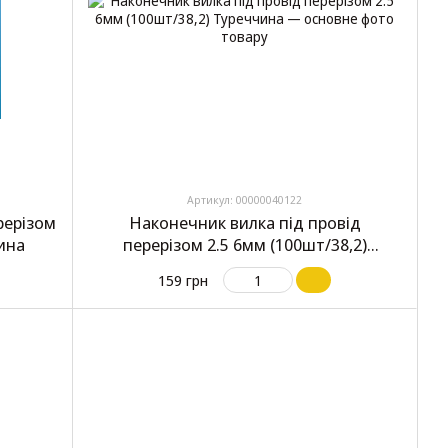
Артикул: 00000040122
рерізом
Наконечник вилка під провід
чина
перерізом 2.5 6мм (100шт/38,2)
Туреччина
159 грн