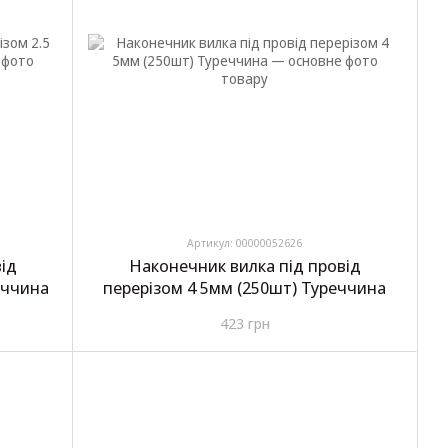
Артикул: 00000052626
ід
Наконечник вилка під провід
еччина
перерізом 4 5мм (250шт) Туреччина
423 грн