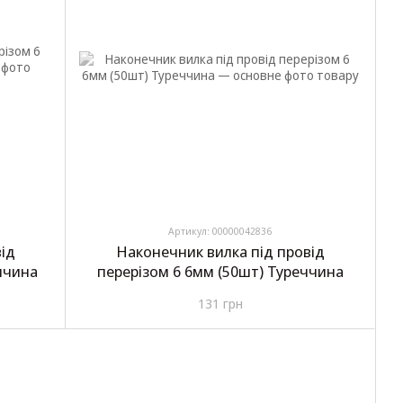
Артикул: 00000042836
ід
Наконечник вилка під провід
ччина
перерізом 6 6мм (50шт) Туреччина
131 грн