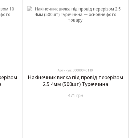
Артикул: 00000040119
рерізом
Накінечник вилка під провід перерізом
а
2.5 4мм (500шт) Туреччина
471 грн