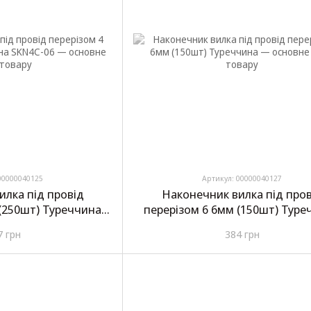
00000040125
Артикул: 00000040127
илка під провід
Наконечник вилка під пров
 (250шт) Туреччина
перерізом 6 6мм (150шт) Туре
4C-06
7 грн
384 грн