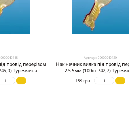
00000040118
Артикул: 00000040120
під провід перерізом
Накінечник вилка під провід пе
/45,0) Туреччина
2.5 5мм (100шт/42,7) Туреч
159 грн