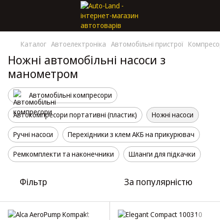
Каталог
Автоелектроніка
Автомобільні пристрої
Компресо
Ножні автомобільні насоси з
манометром
Автомобільні компресори
Автокомпресори портативні (пластик)
Ножні насоси
Ручні насоси
Перехідники з клем АКБ на прикурювач
Ремкомплекти та наконечники
Шланги для підкачки
Фільтр
За популярністю