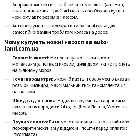
Аварійні комплекти
— набори автомобіліста (аптечка,
знак, вогнегасник, трос), які мають обов'язково бути в
кожному авто разом із насосом.
Автоінструмент
— домкрати та балонні ключі для
самостійної заміни пробитого колеса на дорозі.
Чому купують ножні насоси на auto-
land.com.ua
Гарантія якості:
Ми пропонуємо тільки насоси з
металевим (а не пластиковим) циліндром, які не тріснуть
на сильному морозі.
Точні параметри:
У кожній картці товару чесно вказані
розміри циліндра, максимальний тиск та комплектація
насадками.
Швидка доставка:
Надійно пакуємо та відправляємо
замовлення впродовж 24 годин (Нова Пошта, Укрпошта,
Meest).
Зручна оплата:
Ви можете оплатити товар онлайн або
перевірити механізм у відділенні пошти перед оплатою
(післяплата).