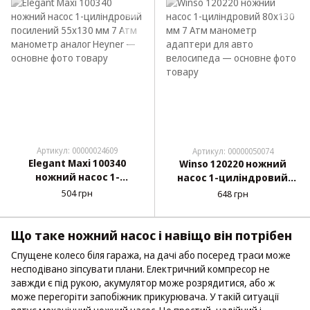
Артикул: 00000024609
Артикул: 00000050074
Elegant Maxi 100340
Winso 120220 ножний
ножний насос 1-
насос 1-циліндровий
циліндровий посилений
80x130 мм 7 Атм
504 грн
648 грн
55x130 мм 7 Атм
манометр адаптери для
манометр аналог Heyner
авто велосипеда
Що таке ножний насос і навіщо він потрібен
Спущене колесо біля гаража, на дачі або посеред траси може
несподівано зіпсувати плани. Електричний компресор не
завжди є під рукою, акумулятор може розрядитися, або ж
може перегоріти запобіжник прикурювача. У такій ситуації