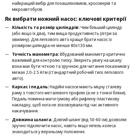
найкращий вибір для позашляховиків, кросоверів та
мікроавтобусів.
Як вибрати ножний насос: ключові критерії
Кількість та розмір циліндрів:
Чим більший циліндр
(або якщо їх два), тим вища продуктивність (літри за
хвилину). Для легкового авто краще брати насос із
розміром циліндра не менше 80x130 мм.
Точність манометра:
Вбудований манометр критично
важливий для контролю тиску. Зверніть увагу на шкалу:
вона має бути чіткою та зручною для читання показників у
межах 2.0-2.5 Атм (стандартний робочий тиск легкового
авто).
Каркас і педаль:
Надійні насоси мають міцну сталеву
раму з товстого металевого профілю (а не з тонкої бляхи).
Педаль повинна мати гумову або рифлену пластикову
накладку, щоб нога не зісковзувала під час активного
накачування.
Довжина шланга:
Довгий шланг (від 50-60 см) дозволяє
зручно підключити насос, навіть якщо ніпель колеса
знаходиться у верхньому положенні.