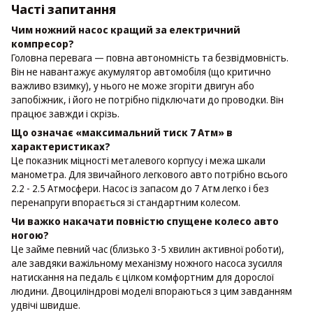
Часті запитання
Чим ножний насос кращий за електричний
компресор?
Головна перевага — повна автономність та безвідмовність.
Він не навантажує акумулятор автомобіля (що критично
важливо взимку), у нього не може згоріти двигун або
запобіжник, і його не потрібно підключати до проводки. Він
працює завжди і скрізь.
Що означає «максимальний тиск 7 Атм» в
характеристиках?
Це показник міцності металевого корпусу і межа шкали
манометра. Для звичайного легкового авто потрібно всього
2.2 - 2.5 Атмосфери. Насос із запасом до 7 Атм легко і без
перенапруги впорається зі стандартним колесом.
Чи важко накачати повністю спущене колесо авто
ногою?
Це займе певний час (близько 3-5 хвилин активної роботи),
але завдяки важільному механізму ножного насоса зусилля
натискання на педаль є цілком комфортним для дорослої
людини. Двоциліндрові моделі впораються з цим завданням
удвічі швидше.