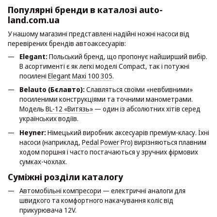
Популярні бренди в каталозі auto-
land.com.ua
У нашому магазині представлені надійні ножні насоси від
перевірених брендів автоаксесуарів:
Elegant:
Польський бренд, що пропонує найширший вибір.
В асортименті є як легкі моделі Compact, так і потужні
посилені
Elegant Maxi 100 305
.
Belauto (Бєлавто):
Славляться своїми «невбивними»
посиленими конструкціями та точними манометрами.
Модель
BL-12 «Витязь»
— один із абсолютних хітів серед
українських водіїв.
Heyner:
Німецький виробник аксесуарів преміум-класу. Їхні
насоси (наприклад,
Pedal Power Pro
) вирізняються плавним
ходом поршня і часто постачаються у зручних фірмових
сумках-чохлах.
Суміжні розділи каталогу
Автомобільні компресори
— електричні аналоги для
швидкого та комфортного накачування коліс від
прикурювача 12V.