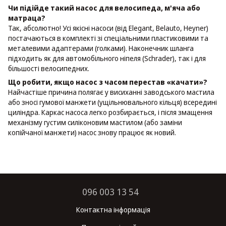
Чи підійде такий насос для велосипеда, м'яча або
матраца?
Так, абсолютно! Усі якісні насоси (від Elegant, Belauto, Heyner)
постачаються в комплекті зі спеціальними пластиковими та
металевими адаптерами (голками). Наконечник шланга
підходить як для автомобільного ніпеля (Schrader), так і для
більшості велосипедних.
Що робити, якщо насос з часом перестав «качати»?
Найчастіше причина полягає у висиханні заводського мастила
або зносі гумової манжети (ущільнювального кільця) всередині
циліндра. Каркас насоса легко розбирається, і після змащення
механізму густим силіконовим мастилом (або заміни
копійчаної манжети) насос знову працює як новий.
096 003 13 54
Контактна інформація