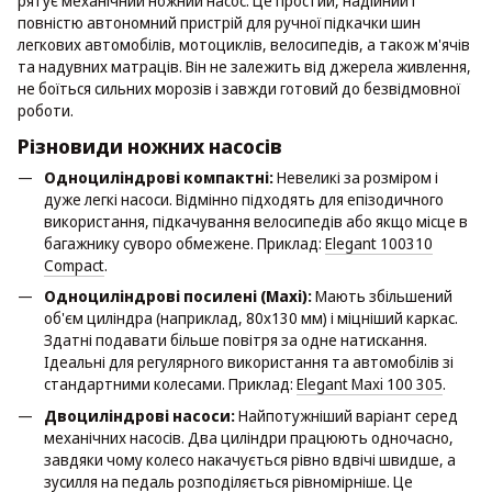
рятує механічний ножний насос. Це простий, надійний і
повністю автономний пристрій для ручної підкачки шин
легкових автомобілів, мотоциклів, велосипедів, а також м'ячів
та надувних матраців. Він не залежить від джерела живлення,
не боїться сильних морозів і завжди готовий до безвідмовної
роботи.
Різновиди ножних насосів
Одноциліндрові компактні:
Невеликі за розміром і
дуже легкі насоси. Відмінно підходять для епізодичного
використання, підкачування велосипедів або якщо місце в
багажнику суворо обмежене. Приклад:
Elegant 100310
Compact
.
Одноциліндрові посилені (Maxi):
Мають збільшений
об'єм циліндра (наприклад, 80x130 мм) і міцніший каркас.
Здатні подавати більше повітря за одне натискання.
Ідеальні для регулярного використання та автомобілів зі
стандартними колесами. Приклад:
Elegant Maxi 100 305
.
Двоциліндрові насоси:
Найпотужніший варіант серед
механічних насосів. Два циліндри працюють одночасно,
завдяки чому колесо накачується рівно вдвічі швидше, а
зусилля на педаль розподіляється рівномірніше. Це