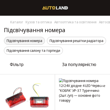
Каталог
Кузов та оптика
Автооптика та освітлення
Автосв
Підсвічування номера
Підсвічування номера
Підсвічування решітки радіатора
Підсвічування салону та торпеди
Фільтр
За популярністю