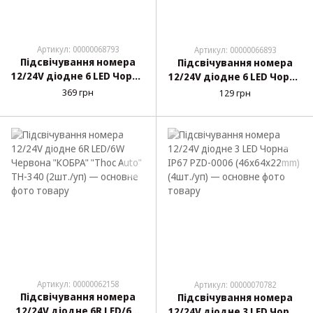
Артикул: 00000068793
Артикул: 00000066893
Підсвічування номера
Підсвічування номера
12/24V діодне 6 LED Чорна
12/24V діодне 6 LED Чорна
"IP67 PZD-0022
"Ledside Lamp"
369 грн
129 грн
(49х111х40mm) (2шт./уп)
44x76x32мм (2шт./уп)
Артикул: 00000062158
Артикул: 00000070782
Підсвічування номера
Підсвічування номера
12/24V діодне 6R LED/6W
12/24V діодне 3 LED Чорна