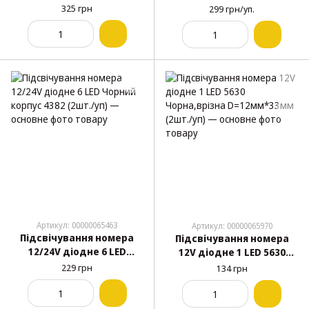
Червоне "Eska Design" EK-
"Form Plas" FR0215
325 грн
299 грн/уп.
147 Туреччина (2шт./уп)
Туреччина (2шт./уп)
Артикул: 00000065463
Артикул: 00000065970
Підсвічування номера
Підсвічування номера
12/24V діодне 6 LED
12V діодне 1 LED 5630
Чорний корпус 4382
Чорна,врізна
229 грн
134 грн
(2шт./уп)
D=12мм*33мм (2шт./уп)