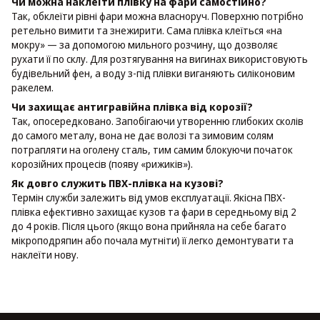
Чи можна наклеїти плівку на фари самостійно?
Так, обклеїти рівні фари можна власноруч. Поверхню потрібно
ретельно вимити та знежирити. Сама плівка клеїться «на
мокру» — за допомогою мильного розчину, що дозволяє
рухати її по склу. Для розтягування на вигинах використовують
будівельний фен, а воду з-під плівки виганяють силіконовим
ракелем.
Чи захищає антигравійна плівка від корозії?
Так, опосередковано. Запобігаючи утворенню глибоких сколів
до самого металу, вона не дає волозі та зимовим солям
потрапляти на оголену сталь, тим самим блокуючи початок
корозійних процесів (появу «рижиків»).
Як довго служить ПВХ-плівка на кузові?
Термін служби залежить від умов експлуатації. Якісна ПВХ-
плівка ефективно захищає кузов та фари в середньому від 2
до 4 років. Після цього (якщо вона прийняла на себе багато
мікроподряпин або почала мутніти) її легко демонтувати та
наклеїти нову.