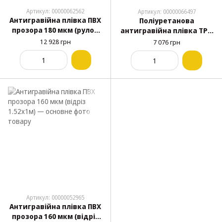
Артикул: 00000062562
Артикул: 00000066497
Антигравійна плівка ПВХ
Поліуретанова
прозора 180 мкм (рулон
антигравійна плівка TPH
1.52х30м)
прозора 165 мкм (рулон
12 928 грн
7 076 грн
1.52х15м)
Артикул: 00000052965
Антигравійна плівка ПВХ
прозора 160 мкм (відріз