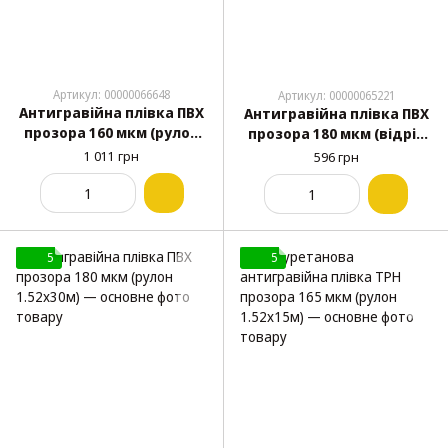
Артикул: 00000066648
Артикул: 00000065221
Антигравійна плівка ПВХ
Антигравійна плівка ПВХ
прозора 160 мкм (рулон
прозора 180 мкм (відріз
0.3х20м)
1.52х1м)
1 011 грн
596 грн
5
5