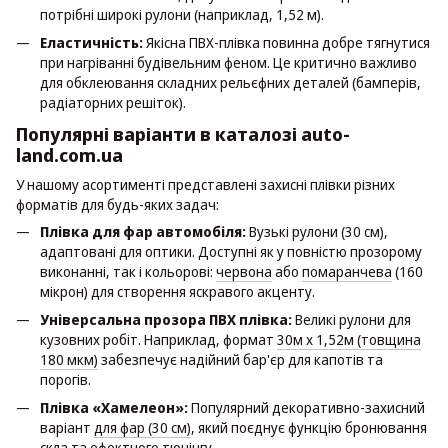
потрібні широкі рулони (наприклад, 1,52 м).
Еластичність:
Якісна ПВХ-плівка повинна добре тягнутися
при нагріванні будівельним феном. Це критично важливо
для обклеювання складних рельєфних деталей (бамперів,
радіаторних решіток).
Популярні варіанти в каталозі auto-
land.com.ua
У нашому асортименті представлені захисні плівки різних
форматів для будь-яких задач:
Плівка для фар автомобіля:
Вузькі рулони (30 см),
адаптовані для оптики. Доступні як у повністю прозорому
виконанні, так і кольорові:
червона
або
помаранчева
(160
мікрон) для створення яскравого акценту.
Універсальна прозора ПВХ плівка:
Великі рулони для
кузовних робіт. Наприклад, формат
30м х 1,52м (товщина
180 мкм)
забезпечує надійний бар'єр для капотів та
порогів.
Плівка «Хамелеон»:
Популярний декоративно-захисний
варіант
для фар (30 см)
, який поєднує функцію бронювання
скла та ефектного тюнінгу.