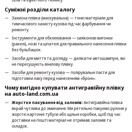
Суміжні розділи каталогу
Захисна плівка (маскувальна)
— тонкі матеріали для
тимчасового захисту кузова під час фарбування чи
ремонту.
Інструменти для обклеювання
— силіконові вигонки
(ракелі), ножі та шпателі для правильного нанесення плівки
без бульбашок.
Засоби для миття та догляду
— делікатні автошампуні, які
не пересушують вінілову плівку.
Засоби для ремонту кузова
— полірувальні пасти для
підготовки лаку перед нанесенням «броні».
Чому вигідно купувати антигравійну плівку
на auto-land.com.ua
Жорстке пакування від заломів:
Антигравійна плівка
вкрай чутлива до зминання. Ми ретельно пакуємо рулони у
жорсткі картонні тубуси або щільні коробки, щоб під час
доставки на пошті матеріал не отримав заломів та
складок.