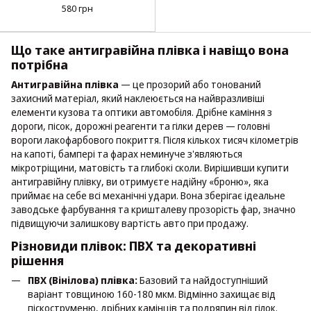
1.52х1м)
580 грн
Що таке антигравійна плівка і навіщо вона
потрібна
Антигравійна плівка
— це прозорий або тонований
захисний матеріал, який наклеюється на найвразливіші
елементи кузова та оптики автомобіля. Дрібне каміння з
дороги, пісок, дорожні реагенти та гілки дерев — головні
вороги лакофарбового покриття. Після кількох тисяч кілометрів
на капоті, бампері та фарах неминуче з'являються
мікротріщини, матовість та глибокі сколи. Вирішивши купити
антигравійну плівку, ви отримуєте надійну «броню», яка
приймає на себе всі механічні удари. Вона зберігає ідеальне
заводське фарбування та кришталеву прозорість фар, значно
підвищуючи залишкову вартість авто при продажу.
Різновиди плівок: ПВХ та декоративні
рішення
ПВХ (Вінілова) плівка:
Базовий та найдоступніший
варіант товщиною 160-180 мкм. Відмінно захищає від
піскоструменю, дрібних камінців та подряпин від гілок.