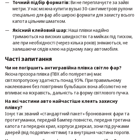
Точний підбір форматів:
Ви не переплачуєте за зайві
метри. У нас можна купити вузькі 30-сантиметрові рулони
спеціально для фар або широкі формати для захисту всього
капота цільним шматком.
Якісний клейовий шар:
Наші плівки надійно
тримаються на високих швидкостях та мийках під тиском,
але при необхідності (через кілька років) знімаються, не
залишаючи слідів клею на рідному лаку автомобіля.
Часті запитання
Чи не погіршить антигравійна плівка світло фар?
Якісна прозора плівка (ПВХ або поліуретан) має
світлопропускну здатність понад 95%. При правильному
наклеюванні без повітряних бульбашок вона абсолютно не
впливає на яскравість, дальність та форму світлового пучка.
На які частини авто найчастіше клеять захисну
плівку?
Існує так званий «стандартний пакет» бронювання: фари та
протитуманки, передній бампер повністю, передня третина
капота та передніх крил, корпуси дзеркал, зони під ручками
дверей (від подряпин нігтями) та внутрішня частина порогів.