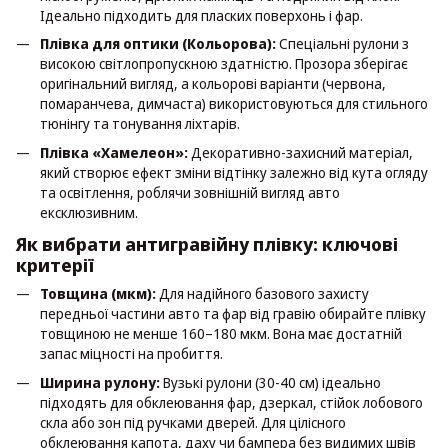
Ідеально підходить для пласких поверхонь і фар.
Плівка для оптики (Кольорова):
Спеціальні рулони з
високою світлопропускною здатністю. Прозора зберігає
оригінальний вигляд, а кольорові варіанти (червона,
помаранчева, димчаста) використовуються для стильного
тюнінгу та тонування ліхтарів.
Плівка «Хамелеон»:
Декоративно-захисний матеріал,
який створює ефект зміни відтінку залежно від кута огляду
та освітлення, роблячи зовнішній вигляд авто
ексклюзивним.
Як вибрати антигравійну плівку: ключові
критерії
Товщина (мкм):
Для надійного базового захисту
передньої частини авто та фар від гравію обирайте плівку
товщиною не менше 160–180 мкм. Вона має достатній
запас міцності на пробиття.
Ширина рулону:
Вузькі рулони (30-40 см) ідеально
підходять для обклеювання фар, дзеркал, стійок лобового
скла або зон під ручками дверей. Для цілісного
обклеювання капота, даху чи бампера без видимих швів