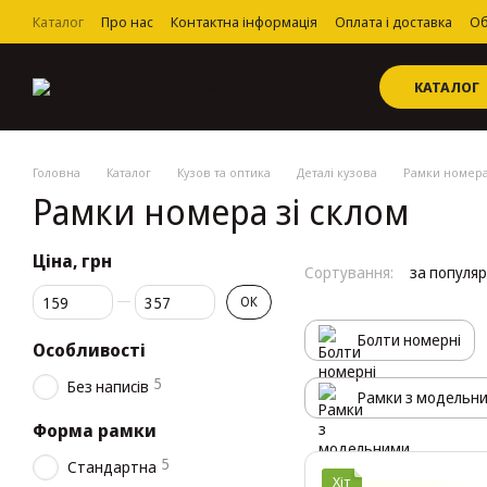
Перейти до основного контенту
Каталог
Про нас
Контактна інформація
Оплата і доставка
Об
Угода користувача
КАТАЛОГ
Головна
Каталог
Кузов та оптика
Деталі кузова
Рамки номера
Рамки номера зі склом
Ціна, грн
Сортування:
за популя
Від Ціна, грн
До Ціна, грн
ОК
Болти номерні
Особливості
5
Без написів
Рамки з модельн
Форма рамки
5
Стандартна
Хіт