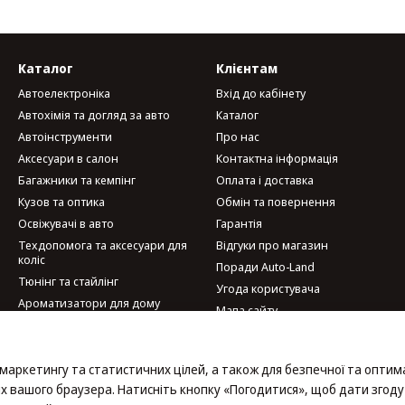
Каталог
Клієнтам
Автоелектроніка
Вхід до кабінету
Автохімія та догляд за авто
Каталог
Автоінструменти
Про нас
Аксесуари в салон
Контактна інформація
Багажники та кемпінг
Оплата і доставка
Кузов та оптика
Обмін та повернення
Освіжувачі в авто
Гарантія
Техдопомога та аксесуари для
Відгуки про магазин
коліс
Поради Auto-Land
Тюнінг та стайлінг
Угода користувача
Ароматизатори для дому
Мапа сайту
Велотовари
Мобільні аксесуари та гаджети
Ми в соцмережах
Набори автомобіліста
 маркетингу та статистичних цілей, а також для безпечної та оптим
х вашого браузера. Натисніть кнопку «Погодитися», щоб дати згоду