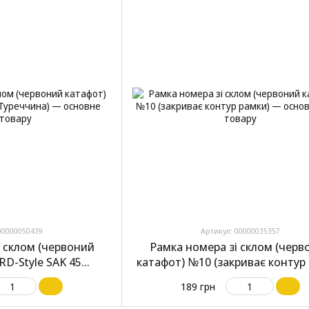
00000050439
Артикул: 00000035357
і склом (червоний
Рамка номера зі склом (черв
RD-Style SAK 45
катафот) №10 (закриває контур
еччина)
189 грн