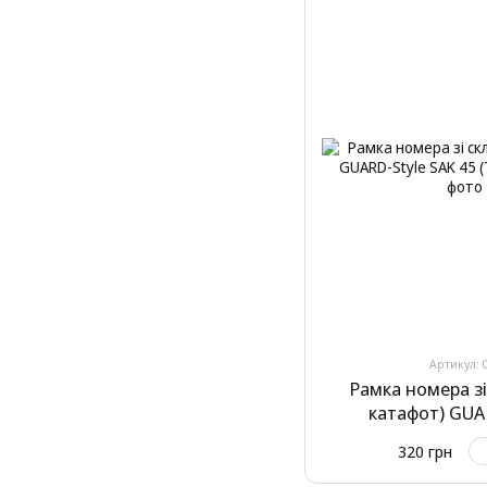
Артикул: 
Рамка номера з
катафот) GUA
(Тур
320 грн