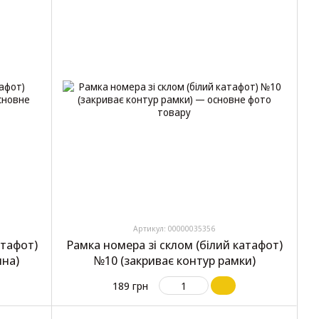
Артикул: 00000035356
атафот)
Рамка номера зі склом (білий катафот)
ина)
№10 (закриває контур рамки)
189 грн