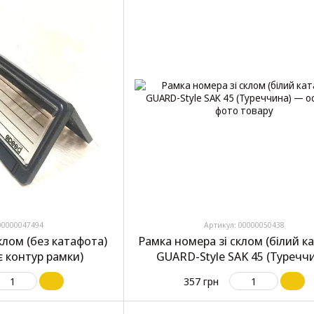
00000047494
Артикул: 00000050438
клом (без катафота)
Рамка номера зі склом (білий к
є контур рамки)
GUARD-Style SAK 45 (Туречч
357 грн