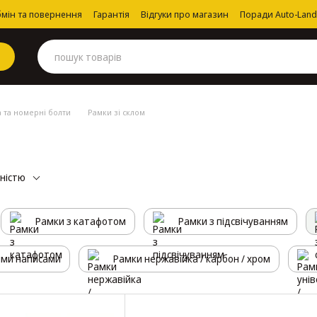
мін та повернення
Гарантія
Відгуки про магазин
Поради Auto-Land
 та номерні болти
Рамки зі склом
рністю
Рамки з катафотом
Рамки з підсвічуванням
ими написами
Рамки нержавійка / карбон / хром