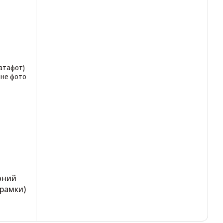
оний
 рамки)