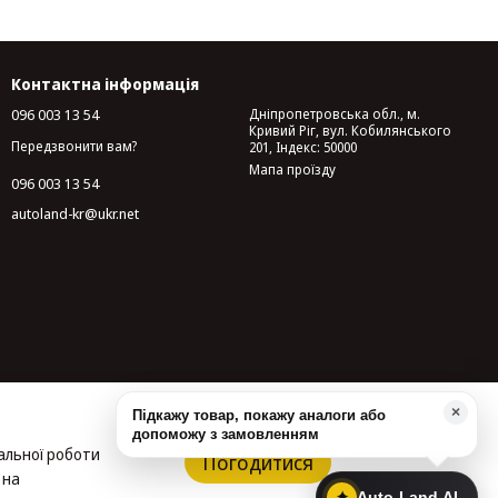
Контактна інформація
096 003 13 54
Дніпропетровська обл., м.
Кривий Ріг, вул. Кобилянського
Передзвонити вам?
201, Індекс: 50000
Мапа проїзду
096 003 13 54
autoland-kr@ukr.net
альної роботи
Погодитися
 на
✦
Auto-Land AI