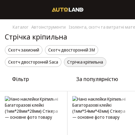
Каталог
Автоінструменти
Ізолента, скотч та витратні мат
Стрічка кріпильна
Скотч захисний
Скотч двосторонній 3М
Скотч двосторонній Saca
Стрічка кріпильна
Фільтр
За популярністю