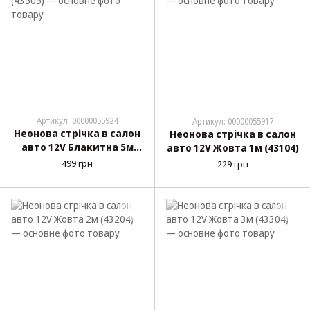
Артикул: 00000055924
Артикул: 00000055917
Неонова стрічка в салон
Неонова стрічка в салон
авто 12V Блакитна 5м
авто 12V Жовта 1м (43104)
(43505)
499 грн
229 грн