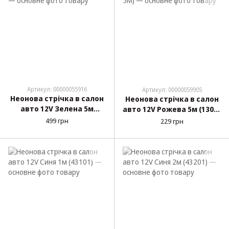
Артикул: 00000055916
Артикул: 00000059905
Неонова стрічка в салон
Неонова стрічка в салон
авто 12V Зелена 5м
авто 12V Рожева 5м (1302-
(43503)
5M)
499 грн
229 грн