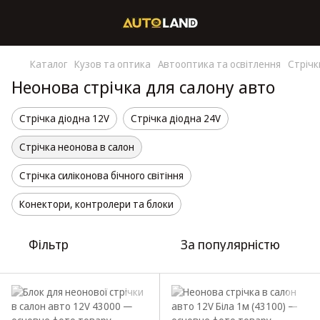
Каталог
Кузов та оптика
Автооптика та освітлення
Стрічк
Неонова стрічка для салону авто
Стрічка діодна 12V
Стрічка діодна 24V
Стрічка неонова в салон
Стрічка силіконова бічного світіння
Конектори, контролери та блоки
Фільтр
За популярністю