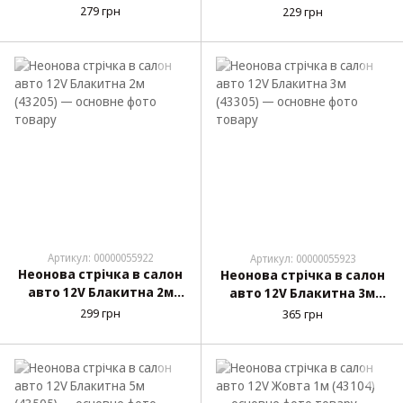
(43105)
279 грн
229 грн
Артикул: 00000055922
Артикул: 00000055923
Неонова стрічка в салон
Неонова стрічка в салон
авто 12V Блакитна 2м
авто 12V Блакитна 3м
(43205)
(43305)
299 грн
365 грн