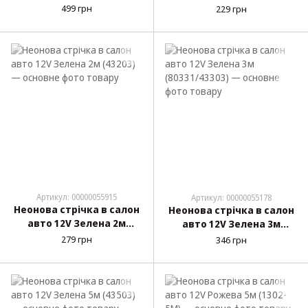
(43103)
499 грн
229 грн
Артикул: 00000055915
Артикул: 00000055178
Неонова стрічка в салон
Неонова стрічка в салон
авто 12V Зелена 2м
авто 12V Зелена 3м
(43203)
(80331/43303)
279 грн
346 грн