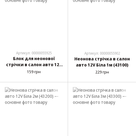
Артикул: 00000055925
Артикул: 00000055902
Блок для неонової
Неонова стрічка в салон
стрічки в салон авто 12V
авто 12V Біла 1м (43100)
43000
159 грн
229 грн