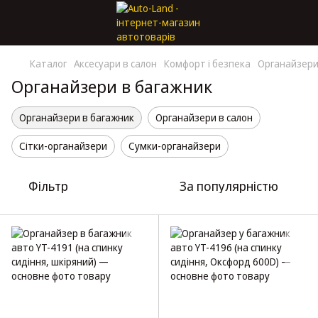
Каталог
Аксесуари в салон
Комфорт і безпека
Органайзери 
Органайзери в багажник
Органайзери в багажник
Органайзери в салон
Сітки-органайзери
Сумки-органайзери
Фільтр
За популярністю