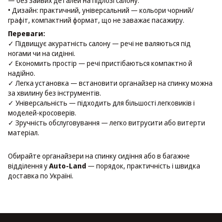
— без зайвих деталей на підлозі салону.
• Дизайн: практичний, універсальний — кольори чорний/
графіт, компактний формат, що не заважає пасажиру.
Переваги:
✓ Підвищує акуратність салону — речі не валяються під
ногами чи на сидінні.
✓ Економить простір — речі пристібаються компактно й
надійно.
✓ Легка установка — встановити органайзер на спинку можна
за хвилину без інструментів.
✓ Універсальність — підходить для більшості легковиків і
моделей-кросоверів.
✓ Зручність обслуговування — легко витрусити або витерти
матеріал.
Обирайте органайзери на спинку сидіння або в багажне
відділення у
Auto-Land
— порядок, практичність і швидка
доставка по Україні.