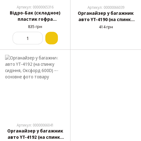
Артикул: 00000065316
Артикул: 00000066039
Відро-Бак (складное)
Органайзер у багажник
пластик гофра
авто YT-4190 (на спинку
490х340х110-300 мм
сидіння Оксфорд 600D
835 грн
414 грн
"Elegant" 100 644
90х25см)
Артикул: 00000066041
Органайзер у багажник
авто YT-4192 (на спинку