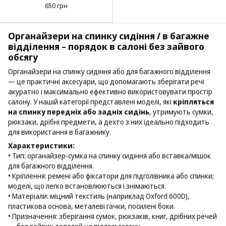
сидіння, Оксфорд 600D)
650 грн
Органайзери на спинку сидіння / в багажне
відділення – порядок в салоні без зайвого
обсягу
Органайзери на спинку сидіння або для багажного відділення
— це практичні аксесуари, що допомагають зберігати речі
акуратно і максимально ефективно використовувати простір
салону. У нашій категорії представлені моделі, які
кріпляться
на спинку передніх або задніх сидінь
, утримують сумки,
рюкзаки, дрібні предмети, а дехто з них ідеально підходить
для використання в багажнику.
Характеристики:
• Тип: органайзер-сумка на спинку сидіння або вставка/мішок
для багажного відділення.
• Кріплення: ремені або фіксатори для підголівника або спинки;
моделі, що легко встановлюються і знімаються.
• Матеріали: міцний текстиль (наприклад Oxford 600D),
пластикова основа, металеві гачки, посилені боки.
• Призначення: зберігання сумок, рюкзаків, книг, дрібних речей