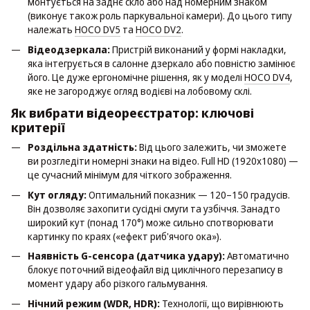
монтується на заднє скло або над номерним знаком
(виконує також роль паркувальної камери). До цього типу
належать
HOCO DV5
та
HOCO DV2
.
Відеодзеркала:
Пристрій виконаний у формі накладки,
яка інтегрується в салонне дзеркало або повністю замінює
його. Це дуже ергономічне рішення, як у моделі
HOCO DV4
,
яке не загороджує огляд водієві на лобовому склі.
Як вибрати відеореєстратор: ключові
критерії
Роздільна здатність:
Від цього залежить, чи зможете
ви розгледіти номерні знаки на відео. Full HD (1920x1080) —
це сучасний мінімум для чіткого зображення.
Кут огляду:
Оптимальний показник — 120–150 градусів.
Він дозволяє захопити сусідні смуги та узбіччя. Занадто
широкий кут (понад 170°) може сильно спотворювати
картинку по краях («ефект риб'ячого ока»).
Наявність G-сенсора (датчика удару):
Автоматично
блокує поточний відеофайл від циклічного перезапису в
момент удару або різкого гальмування.
Нічний режим (WDR, HDR):
Технології, що вирівнюють