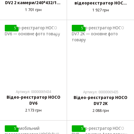
DV2 2 камери/240*432/128
відеореєстратор HOCO
ГБ/200
DV3, 2K (1440p), IPS-
1 701 грн
1 927 грн
мАч/FullHD(1920x1080)
дисплей 2.45", кут огляду
140°, до 128 ГБ
5
5
Артикул: 00000069434
Артикул: 00000069435
Відео-реєстратор HOCO
Відео-реєстратор HOCO
DV6
DV7 2K
2 173 грн
2 088 грн
5
5