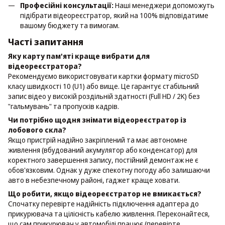
Професійні консультації:
Наші менеджери допоможуть
підібрати відеореєстратор, який на 100% відповідатиме
вашому бюджету та вимогам.
Часті запитання
Яку карту пам'яті краще вибрати для
відеореєстратора?
Рекомендуємо використовувати картки формату microSD
класу швидкості 10 (U1) або вище. Це гарантує стабільний
запис відео у високій роздільній здатності (Full HD / 2K) без
"гальмувань" та пропусків кадрів.
Чи потрібно щодня знімати відеореєстратор із
лобового скла?
Якщо пристрій надійно закріплений та має автономне
живлення (вбудований акумулятор або конденсатор) для
коректного завершення запису, постійний демонтаж не є
обов'язковим. Однак у дуже спекотну погоду або залишаючи
авто в небезпечному районі, гаджет краще ховати.
Що робити, якщо відеореєстратор не вмикається?
Спочатку перевірте надійність підключення адаптера до
прикурювача та цілісність кабелю живлення. Переконайтеся,
що сам прикурювач у автомобілі працює (перевірте