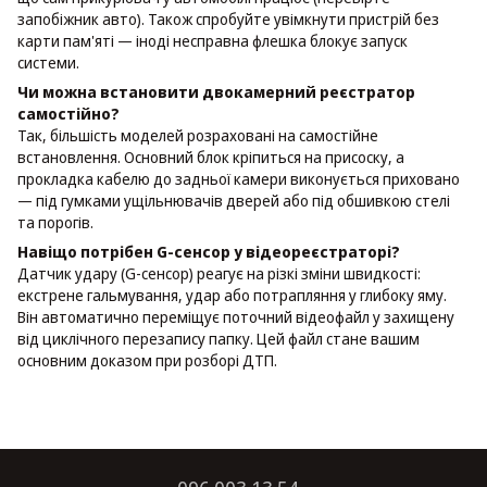
запобіжник авто). Також спробуйте увімкнути пристрій без
карти пам'яті — іноді несправна флешка блокує запуск
системи.
Чи можна встановити двокамерний реєстратор
самостійно?
Так, більшість моделей розраховані на самостійне
встановлення. Основний блок кріпиться на присоску, а
прокладка кабелю до задньої камери виконується приховано
— під гумками ущільнювачів дверей або під обшивкою стелі
та порогів.
Навіщо потрібен G-сенсор у відеореєстраторі?
Датчик удару (G-сенсор) реагує на різкі зміни швидкості:
екстрене гальмування, удар або потрапляння у глибоку яму.
Він автоматично переміщує поточний відеофайл у захищену
від циклічного перезапису папку. Цей файл стане вашим
основним доказом при розборі ДТП.