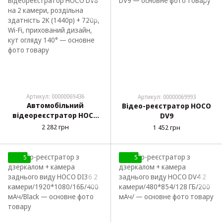
Артикул: 00000069436
Артикул: 00000069993
Автомобільний
Відео-реєстратор HOCO
відеореєстратор HOCO
DV9
DV8 на 2 камери,
2 282 грн
1 452 грн
роздільна здатність 2K
(1440p) + 720p, Wi-Fi,
прихований дизайн, кут
5
5
огляду 140°