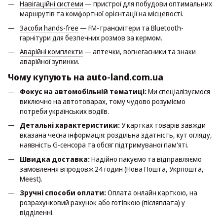
Навігаційні системи
— пристрої для побудови оптимальних
маршрутів та комфортної орієнтації на місцевості.
Засоби hands-free
— FM-трансмітери та Bluetooth-
гарнітури для безпечних розмов за кермом.
Аварійні комплекти
— аптечки, вогнегасники та знаки
аварійної зупинки.
Чому купують на auto-land.com.ua
Фокус на автомобільній тематиці:
Ми спеціалізуємося
виключно на автотоварах, тому чудово розуміємо
потреби українських водіїв.
Детальні характеристики:
У картках товарів завжди
вказана чесна інформація: роздільна здатність, кут огляду,
наявність G-сенсора та обсяг підтримуваної пам'яті.
Швидка доставка:
Надійно пакуємо та відправляємо
замовлення впродовж 24 годин (Нова Пошта, Укрпошта,
Meest).
Зручні способи оплати:
Оплата онлайн карткою, на
розрахунковий рахунок або готівкою (післяплата) у
відділенні.