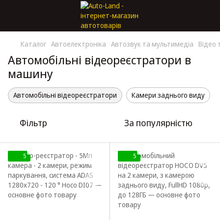
Каталог
Автоелектроніка
Автозвук та мультимедіа
Відео 
Автомобільні відеореєстратори в
машину
Автомобільні відеореєстратори
Камери заднього виду
Фільтр
За популярністю
5
5