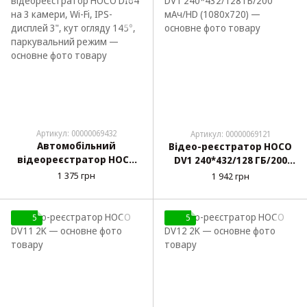
Артикул: 00000069432
Артикул: 00000069121
Автомобільний
Відео-реєстратор HOCO
відеореєстратор HOCO
DV1 240*432/128 ГБ/200
DI64 на 3 камери, Wi-Fi,
мАч/HD (1080x720)
1 375 грн
1 942 грн
IPS-дисплей 3", кут
огляду 145°,
паркувальний режим
5
5