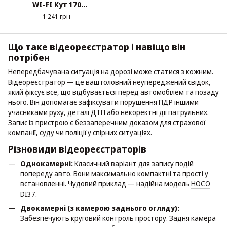
WI-FI Кут 170
кам.1280x720 (вихід AV,
1 241 грн
TF, Micro USB) 6744
Що таке відеореєстратор і навіщо він
потрібен
Непередбачувана ситуація на дорозі може статися з кожним.
Відеореєстратор — це ваш головний неупереджений свідок,
який фіксує все, що відбувається перед автомобілем та позаду
нього. Він допомагає зафіксувати порушення ПДР іншими
учасниками руху, деталі ДТП або некоректні дії патрульних.
Запис із пристрою є беззаперечним доказом для страхової
компанії, суду чи поліції у спірних ситуаціях.
Різновиди відеореєстраторів
Однокамерні:
Класичний варіант для запису подій
попереду авто. Вони максимально компактні та прості у
встановленні. Чудовий приклад — надійна модель
HOCO
DI37
.
Двокамерні (з камерою заднього огляду):
Забезпечують круговий контроль простору. Задня камера