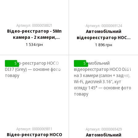
Артикул: 00000058821
Артикул: 00000069124
Відео-реєстратор - 5Мп
Автомобільний
камера - 2 камери,
відеореєстратор HOCO
режим паркування,
DV5 на 2 камери, з
1 534 грн
1 896 грн
система ADAS 1280х720 -
камерою заднього виду,
120 ° Hoco DI07
FullHD 1080p, до 128ГБ
5
5
Артикул: 00000069811
Артикул: 00000069429
Відео-реєстратор HOCO
Автомобільний