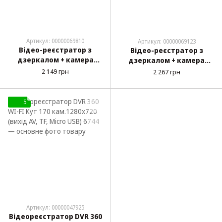
Артикул: 00000069810
Артикул: 00000069123
Відео-реєстратор з
Відео-реєстратор з
дзеркалом + камера
дзеркалом + камера
заднього виду HOCO DI36
заднього виду HOCO DV4
2 149 грн
2 267 грн
2
2 камери/480*854/128
камери/1920*1080/16Б/40
ГБ/200 мАч/
0 мАч/Black
5
Артикул: 00000047925
Відеореєстратор DVR 360