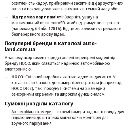
освітленість кадру, прибираючи засвіти від фар зустрічних
авто та покращуючи якість знімання в темний час доби.
Підтримка карт пам'яті:
Зверніть увагу на
максимальний обсяг microSD, який підтримує реєстратор
(наприклад, 64 або 128 ГБ). Від цього залежить тривалість
безперервного архіву відео.
Популярні бренди в каталозі auto-
land.com.ua
У нашому асортименті представлені перевірені моделі від
бренду HOCO, який славиться надійною автомобільною
електронікою.
HOCO:
Світовий виробник якісних гаджетів для авто. У
каталозі є як базові однокамерні реєстратори (наприклад,
HOCO DI63
), так і просунуті системи на 2 камери з
сенсорними екранами та широким функціоналом.
Суміжні розділи каталогу
Автомобільні камери
— окремі камери заднього огляду для
підключення до штатних магнітол чи моніторів для
зручного паркування.