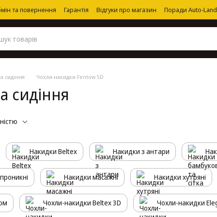
мін та повернення
Гарантія
Відгуки про магазин
Поради Auto-Land
а сидіння
Чохли-накидки Fentow 5D
а сидіння
рністю
Накидки Beltex
Накидки з антари
Нак
проникні
Накидки масажні
Накидки хутряні
вом
Чохли-накидки Beltex 3D
Чохли-накидки Ele