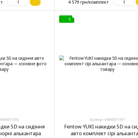
кт
4 579 грн/комплект
5
00000071592
Артикул: 00000071591
идки 5D на сидіння
Fentow YUKI накидки 5D на си
чорні алькантара
авто комплект сірі алькант