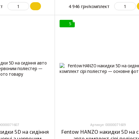
кт
4 946 грн/комплект
5
00000071607
Артикул: 00000071609
идки 5D на сидіння
Fentow HANZO накидки 5D на с
чорні з червоним
авто комплект сірі поліест