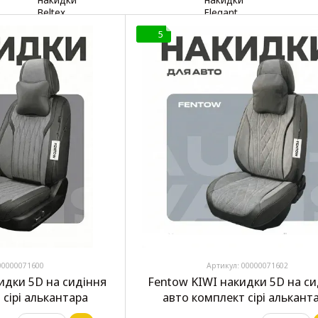
5
00000071600
Артикул: 00000071602
идки 5D на сидіння
Fentow KIWI накидки 5D на си
 сірі алькантара
авто комплект сірі алькант