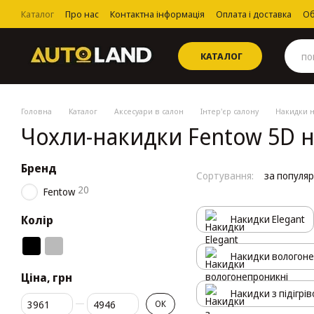
Перейти до основного контенту
Каталог
Про нас
Контактна інформація
Оплата і доставка
Об
Угода користувача
КАТАЛОГ
Головна
Каталог
Аксесуари в салон
Інтер'єр салону
Накидки н
Чохли-накидки Fentow 5D н
Бренд
Сортування:
за популя
20
Fentow
Колір
Накидки Elegant
Накидки вологоне
Ціна, грн
Накидки з підігрі
Від Ціна, грн
До Ціна, грн
ОК