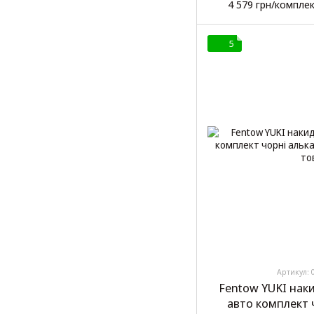
4 579 грн/компле
5
Артикул: 
Fentow YUKI нак
авто комплект 