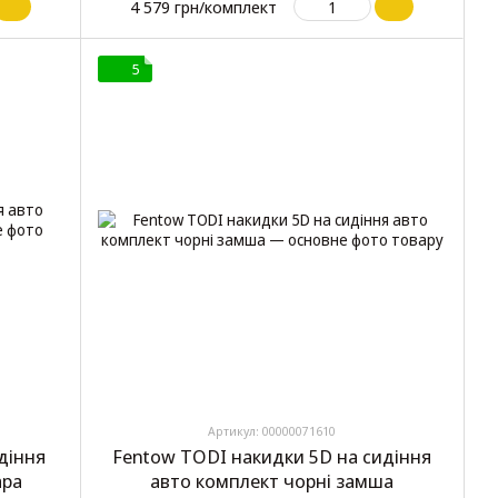
4 579 грн/комплект
5
Артикул: 00000071610
діння
Fentow TODI накидки 5D на сидіння
ара
авто комплект чорні замша