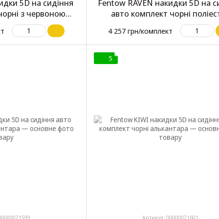
идки 5D на сидіння
Fentow RAVEN накидки 5D на с
чорні з червоною
авто комплект чорні поліес
поліестер
кт
4 257 грн/комплект
5
00000071599
Артикул: 00000071601