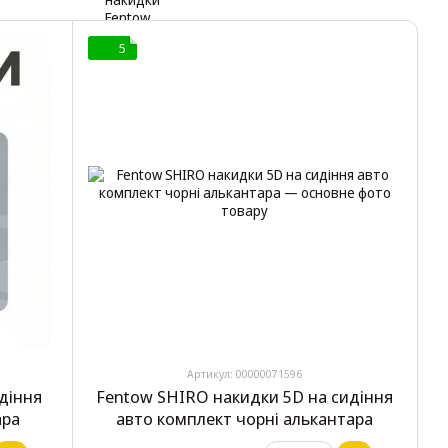
5
Артикул: 00000071596
діння
Fentow SHIRO накидки 5D на сидіння
ара
авто комплект чорні алькантара