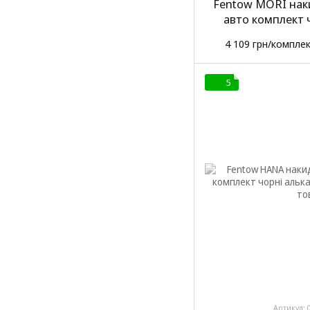
Fentow MORI нак
авто комплект 
ниткою 
4 109 грн/компле
5
Артикул: 