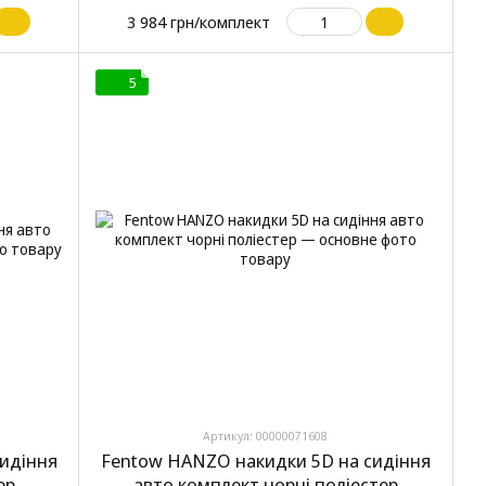
3 984 грн/комплект
5
Артикул: 00000071608
идіння
Fentow HANZO накидки 5D на сидіння
ер
авто комплект чорні поліестер