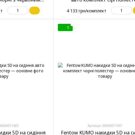
іестер
кт
4 133 грн/комплект
5
00000071605
Артикул: 00000071597
идки 5D на сидіння
Fentow KUMO накидки 5D на с