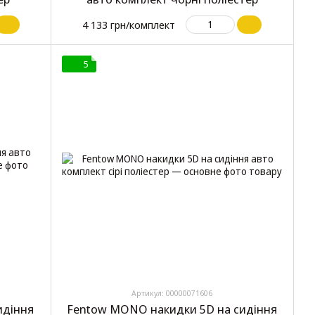
4 133 грн/комплект
5
Артикул: 00000071606
идіння
Fentow MONO накидки 5D на сидіння