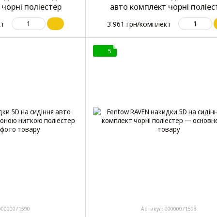
 чорні поліестер
авто комплект чорні поліес
кт
3 961 грн/комплект
5
00000071590
Артикул: 00000071598