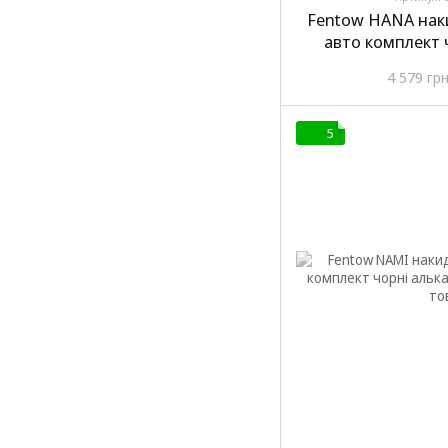
Fentow HANA нак
авто комплект 
4 579 гр
5