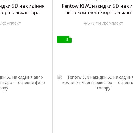
идки 5D на сидіння
Fentow KIWI накидки 5D на си
чорні алькантара
авто комплект чорні алькан
н/комплект
4 579 грн/комплект
5