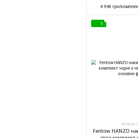
4 946 грн/компле
5
Артикул: 
Fentow HANZO нак
авто комплект 