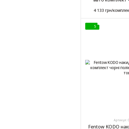
пол
4 133 грн/компле
5
Артикул: 
Fentow KODO нак