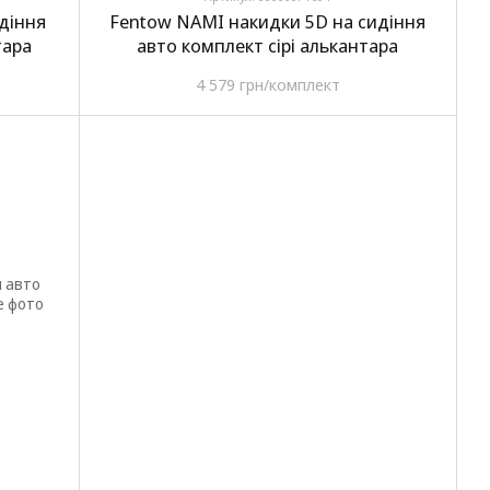
діння
Fentow NAMI накидки 5D на сидіння
тара
авто комплект сірі алькантара
4 579 грн/комплект