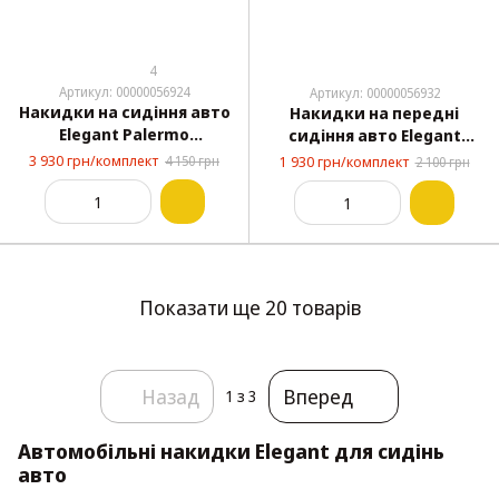
4
Артикул: 00000056924
Артикул: 00000056932
Накидки на сидіння авто
Накидки на передні
Elegant Palermo
сидіння авто Elegant
алькантара коричневі
Palermo алькантара сірі
3 930 грн/комплект
4 150 грн
1 930 грн/комплект
2 100 грн
комплект (700 105)
(700 203)
Показати ще 20 товарів
Назад
Вперед
1
з 3
Автомобільні накидки Elegant для сидінь
авто