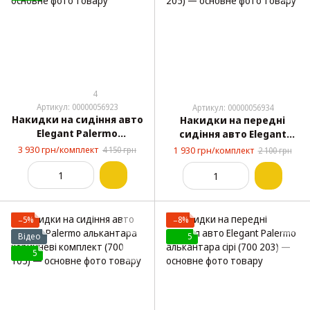
4
Артикул: 00000056923
Артикул: 00000056934
Накидки на сидіння авто
Накидки на передні
Elegant Palermo
сидіння авто Elegant
алькантара бежеві
Palermo алькантара
3 930 грн/комплект
4 150 грн
1 930 грн/комплект
2 100 грн
комплект (700 104)
коричневі (700 205)
−5%
−8%
Відео
5
5