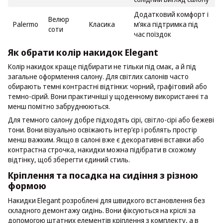
Додатковий комфорт і
Велюр
Palermo
Класика
м’яка підтримка під
соти
час поїздок
Як обрати колір накидок Elegant
Колір накидок краще підбирати не тільки під смак, а й під
загальне оформлення салону. Для світлих салонів часто
обирають темні контрастні відтінки: чорний, графітовий або
темно-сірий. Вони практичніші у щоденному використанні та
менш помітно забруднюються.
Для темного салону добре підходять сірі, світло-сірі або бежеві
тони. Вони візуально освіжають інтер’єр і роблять простір
менш важким. Якщо в салоні вже є декоративні вставки або
контрастна строчка, накидки можна підібрати в схожому
відтінку, щоб зберегти єдиний стиль.
Кріплення та посадка на сидіння з різною
формою
Накидки Elegant розроблені для швидкого встановлення без
складного демонтажу сидінь. Вони фіксуються на кріслі за
допомогою штатних елементів кріплення з комплекту, а в