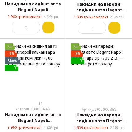
Накидки на сидіння авто
Накидки на передні
Elegant Napoli
сидіння авто Elegant
алькантара бежеві
Napoli алькантара
3 960 грн/комплект
4 229 грн
1 939 грн/комплект
2 099 грн
комплект (700 114)
коричневі (700 215)
Хіт
Хіт
−6%
−8%
Відео
5
5
12
Артикул: 00000056928
Артикул: 00000056936
Накидки на сидіння авто
Накидки на передні
Elegant Napoli
сидіння авто Elegant
алькантара коричневі
Napoli алькантара сірі
3 960 грн/комплект
4 229 грн
1 939 грн/комплект
2 099 грн