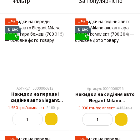
Фільтр
За популярністю
−8%
−5%
Відео
Відео
5
5
Артикул: 00000060213
Артикул: 00000060216
Накидки на передні
Накидки на сидіння авто
сидіння авто Elegant
Elegant Milano
Milano алькантара
алькантара бежеві
1 930 грн/комплект
2 100 грн
3 930 грн/комплект
4 152 грн
бежеві (700 315)
комплект (700 304)
−8%
−8%