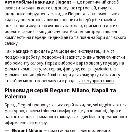
Автомобільні накидки Elegant
— це практичний спосіб
захистити сидіння авто від зносу, потертостей, пилу та
щоденних забруднень. Накидки Elegant для автомобільних
сидінь допомагають швидко оновити інтер’єр без заміни
чохлів: вони акуратно лягають на крісло, приємні на дотик і
роблять салон більш доглянутим. У категорії представлені
комплекти на передні сидіння авто та повні набори для всього
салону.
Такі накидки підходять для щоденної експлуатації в місті,
поїздок на роботу, подорожей і захисту сидінь після хімчистки
або ремонту салону. Перед вибором варто звернути увагу на
формат комплекту, матеріал, фактуру, колір і сумісність із
формою ваших крісел. Інші товари для комфорту та захисту
інтер’єру можна переглянути в розділі
аксесуари в салон
.
Різновиди серій Elegant: Milano, Napoli та
Palermo
Бренд Elegant пропонує кілька серій накидок, які відрізняються
фактурою, стилем і рівнем комфорту. Це дозволяє підібрати
варіант як для стриманого салону, так і для більш преміального
оформлення інтер’єру.
Elegant Milano
— практична серія для щоденного