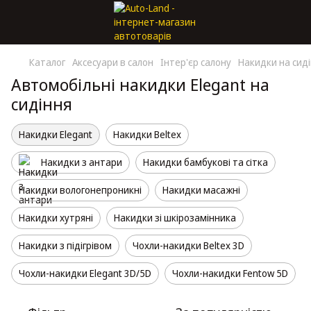
Каталог
Аксесуари в салон
Інтер'єр салону
Накидки на сид
Автомобільні накидки Elegant на
сидіння
Накидки Elegant
Накидки Beltex
Накидки з антари
Накидки бамбукові та сітка
Накидки вологонепроникні
Накидки масажні
Накидки хутряні
Накидки зі шкірозамінника
Накидки з підігрівом
Чохли-накидки Beltex 3D
Чохли-накидки Elegant 3D/5D
Чохли-накидки Fentow 5D