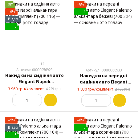
Хіт
−8%
−6%
5
Відео
5
12
Артикул: 00000056929
Артикул: 00000056933
Накидки на сидіння авто
Накидки на передні
Elegant Napoli
сидіння авто Elegant
алькантара чорні
Palermo алькантара
3 960 грн/комплект
4 229 грн
1 930 грн/комплект
2 100 грн
комплект (700 116)
бежеві (700 204)
−5%
−8%
Відео
5
5