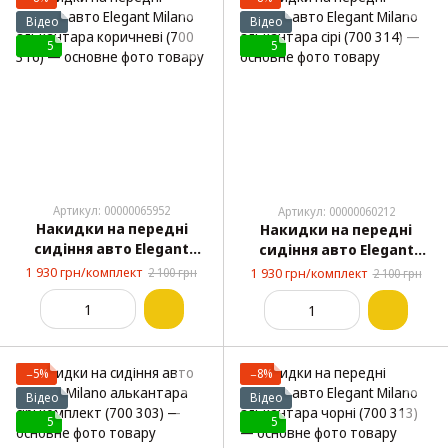
Відео
Відео
5
5
Артикул: 00000065952
Артикул: 00000060212
Накидки на передні
Накидки на передні
сидіння авто Elegant
сидіння авто Elegant
Milano алькантара
Milano алькантара сірі
1 930 грн/комплект
2 100 грн
1 930 грн/комплект
2 100 грн
коричневі (700 316)
(700 314)
−5%
−8%
Відео
Відео
5
5