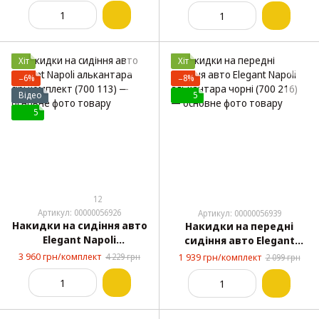
комплект (700 115)
(700 213)
Хіт
Хіт
−6%
−8%
Відео
5
5
12
Артикул: 00000056926
Артикул: 00000056939
Накидки на сидіння авто
Накидки на передні
Elegant Napoli
сидіння авто Elegant
алькантара сірі
Napoli алькантара чорні
3 960 грн/комплект
4 229 грн
1 939 грн/комплект
2 099 грн
комплект (700 113)
(700 216)