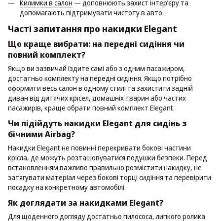
Килимки в салон
— доповнюють захист інтер’єру та
допомагають підтримувати чистоту в авто.
Часті запитання про накидки Elegant
Що краще вибрати: на передні сидіння чи
повний комплект?
Якщо ви зазвичай їздите самі або з одним пасажиром,
достатньо комплекту на передні сидіння. Якщо потрібно
оформити весь салон в одному стилі та захистити задній
диван від дитячих крісел, домашніх тварин або частих
пасажирів, краще обрати повний комплект Elegant.
Чи підійдуть накидки Elegant для сидінь з
бічними Airbag?
Накидки Elegant не повинні перекривати бокові частини
крісла, де можуть розташовуватися подушки безпеки. Перед
встановленням важливо правильно розмістити накидку, не
затягувати матеріал через бокові торці сидіння та перевірити
посадку на конкретному автомобілі.
Як доглядати за накидками Elegant?
Для щоденного догляду достатньо пилососа, липкого ролика