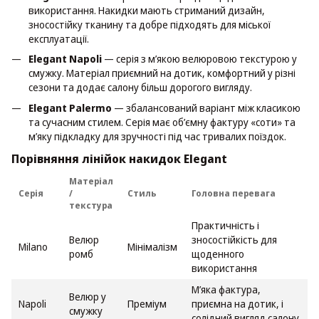
використання. Накидки мають стриманий дизайн,
зносостійку тканину та добре підходять для міської
експлуатації.
Elegant Napoli
— серія з м’якою велюровою текстурою у
смужку. Матеріал приємний на дотик, комфортний у різні
сезони та додає салону більш дорогого вигляду.
Elegant Palermo
— збалансований варіант між класикою
та сучасним стилем. Серія має об’ємну фактуру «соти» та
м’яку підкладку для зручності під час тривалих поїздок.
Порівняння лінійок накидок Elegant
Матеріал
Серія
/
Стиль
Головна перевага
текстура
Практичність і
Велюр
зносостійкість для
Milano
Мінімалізм
ромб
щоденного
використання
М’яка фактура,
Велюр у
Napoli
Преміум
приємна на дотик, і
смужку
солідний вигляд салону