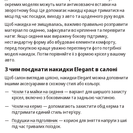
окремих моделях можуть мати антиковзаючі вставки на
зворотному боці. Це допомагає накидці краще триматися на
місці під час посадки, виходу з авто та щоденного руху водія.
Щоб накидка не зміщувалась, важливо правильно розправити
матеріал по сидінню, зафіксувати всі кріплення та перевірити
натяг. Якщо сидіння має виражену бокову підтримку,
нестандартну форму або вбудовані елементи комфорту,
перед покупкою краще уважно переглянути фото потрібної
моделі накидок. Потім порівняйте її з формою крісел у вашому
авто.
З чим поєднати накидки Elegant в салоні
Щоб салон виглядав цілісно, накидки Elegant можна доповнити
іншими аксесуарами в схожому стилі або кольорі.
Чохли та майки на сидіння
— варіант для ширшого захисту
крісел, включно з боковинами та задньою частиною.
Чохли на кермо
— допомагають захистити обід керма та
підтримати єдиний стиль інтер’єру.
Подушки на підголівник
— корисні для зняття напруги з шиї
під час тривалих поїздок.