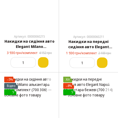
Артикул: 00000060215
Артикул: 00000060211
Накидки на сидіння авто
Накидки на передні
Elegant Milano
сидіння авто Elegant
алькантара сірі
Milano алькантара чорні
3 930 грн/комплект
4 152 грн
1 930 грн/комплект
2 100 грн
комплект (700 303)
(700 313)
−5%
Хіт
Відео
−8%
5
5