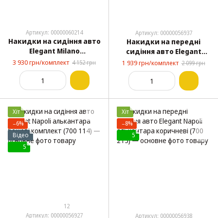
Артикул: 00000060214
Артикул: 00000056937
Накидки на сидіння авто
Накидки на передні
Elegant Milano
сидіння авто Elegant
алькантара чорні
Napoli алькантара
3 930 грн/комплект
4 152 грн
1 939 грн/комплект
2 099 грн
комплект (700 306)
бежеві (700 214)
Хіт
Хіт
−6%
−8%
Відео
5
5
12
Артикул: 00000056927
Артикул: 00000056938