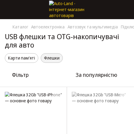
Каталог
Автоелектроніка
Автозвук та мультимедіа
Підклю
USB флешки та OTG-накопичувачі
для авто
Карти пам'яті
Флешки
Фільтр
За популярністю