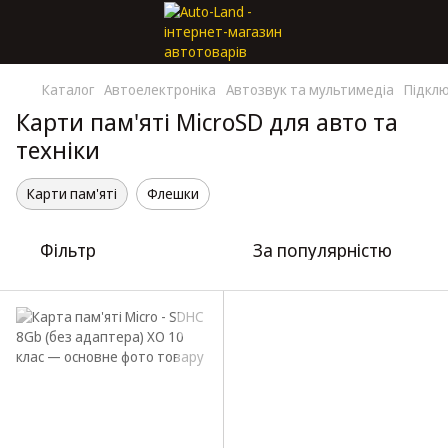
Каталог
Автоелектроніка
Автозвук та мультимедіа
Підклю
Карти пам'яті MicroSD для авто та
техніки
Карти пам'яті
Флешки
Фільтр
За популярністю