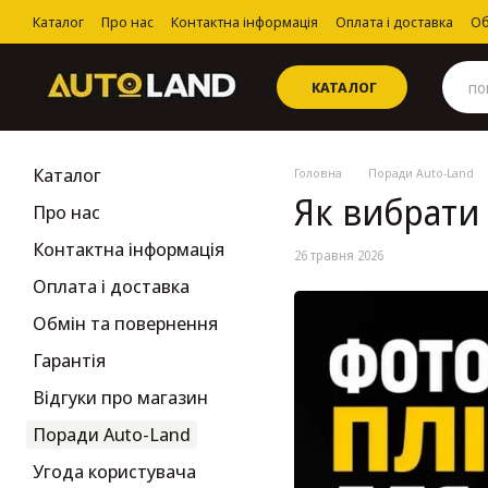
Перейти до основного контенту
Каталог
Про нас
Контактна інформація
Оплата і доставка
Об
Угода користувача
КАТАЛОГ
Каталог
Головна
Поради Auto-Land
Як вибрати
Про нас
Контактна інформація
26 травня 2026
Оплата і доставка
Обмін та повернення
Гарантія
Відгуки про магазин
Поради Auto-Land
Угода користувача