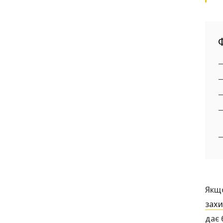
Якщо
захи
дає 