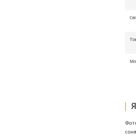
Св
То
Мо
Я
Фото
соня