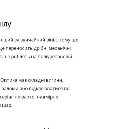
нілу
ніший за звичайний вініл, тому що
ще переносить дрібні механічні
стіше роблять на поліуретановій
 Оптика має складні вигини,
и заломи або відклеюватися по
еріал не варто: надмірне
й шар.