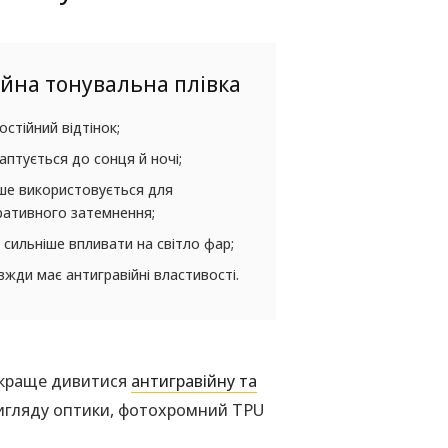
йна тонувальна плівка
остійний відтінок;
аптується до сонця й ночі;
ше використовується для
ративного затемнення;
сильніше впливати на світло фар;
вжди має антигравійні властивості.
, краще дивитися
антигравійну та
вигляду оптики, фотохромний TPU