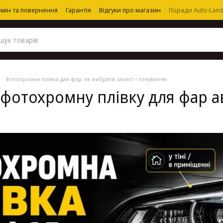
мін та повернення
Гарантія
Відгуки про магазин
Поради Auto-Land
Фотохромна плівка для фар: як вибрати захист і тонування
 фотохромну плівку для фар а