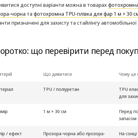
витися доступні варіанти можна в товарах
фотохромна 
зора-чорна
та
фотохромна TPU-плівка для фар 1 м × 30 с
анти призначені для захисту та стайлінгу автомобільної
оротко: що перевірити перед поку
итерій
Що дивитися
Чому це
теріал
TPU / поліуретан
TPU елас
для захи
змір
1 м × 30 см
Перед по
запасом 
лір / ефект
Прозора-чорна або прозора-
На сонці