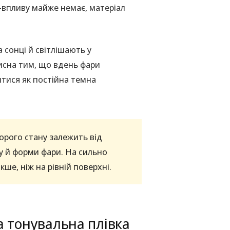
UV-впливу майже немає, матеріал
 сонці й світлішають у
исна тим, що вдень фари
итися як постійна темна
рого стану залежить від
у й форми фари. На сильно
ше, ніж на рівній поверхні.
 тонувальна плівка