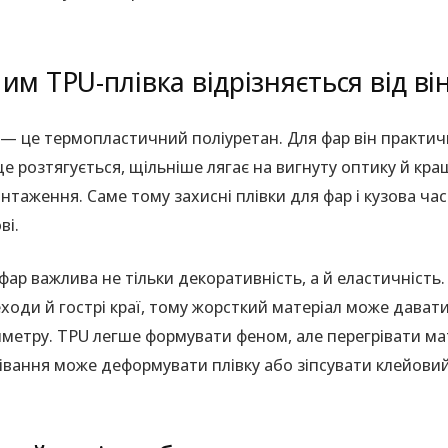
им TPU-плівка відрізняється від ві
— це термопластичний поліуретан. Для фар він практич
е розтягується, щільніше лягає на вигнуту оптику й кра
нтаження. Саме тому захисні плівки для фар і кузова ча
ві.
фар важлива не тільки декоративність, а й еластичність.
ходи й гострі краї, тому жорсткий матеріал може дават
метру. TPU легше формувати феном, але перегрівати мат
івання може деформувати плівку або зіпсувати клейови