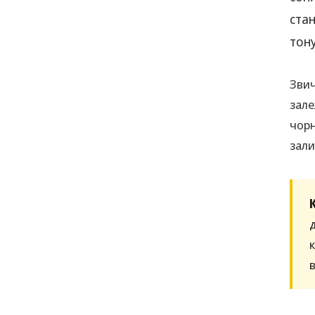
стан
тон
Звич
зале
чорн
зали