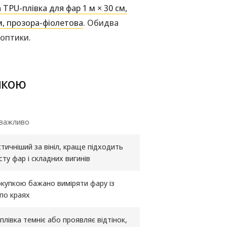
TPU-плівка для фар 1 м × 30 см,
м, прозора-фіолетова
. Обидва
 оптики.
пкою
 важливо
тичніший за вініл, краще підходить
сту фар і складних вигинів
купкою бажано виміряти фару із
по краях
 плівка темніє або проявляє відтінок,