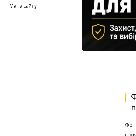
Мапа сайту
Ф
п
Фото
соня