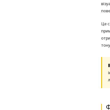
візу
пове
Це с
прим
отри
тону
Ф