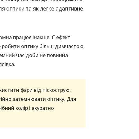
ля оптики та як легке адаптивне
омна працює інакше: її ефект
е робити оптику більш димчастою,
темний час доби не повинна
лівка.
истити фари від піскострую,
стійно затемнювати оптику. Для
бний колір і акуратно