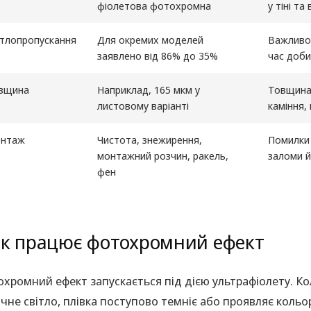
фіолетова фотохромна
у тіні т
ітлопропускання
Для окремих моделей
Важливо 
заявлено від 86% до 35%
час доби
вщина
Наприклад, 165 мкм у
Товщина 
листовому варіанті
каміння,
нтаж
Чистота, знежирення,
Помилки 
монтажний розчин, ракель,
заломи й
фен
к працює фотохромний ефект
хромний ефект запускається під дією ультрафіолету. К
чне світло, плівка поступово темніє або проявляє кольо