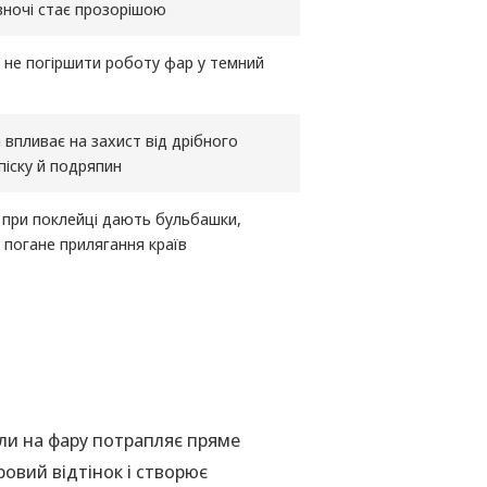
а вночі стає прозорішою
не погіршити роботу фар у темний
впливає на захист від дрібного
 піску й подряпин
при поклейці дають бульбашки,
 погане прилягання країв
оли на фару потрапляє пряме
ровий відтінок і створює