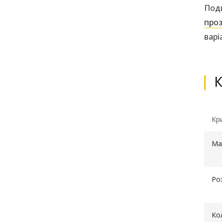
Поди
про
варі
К
Кр
Ма
Ро
Ко