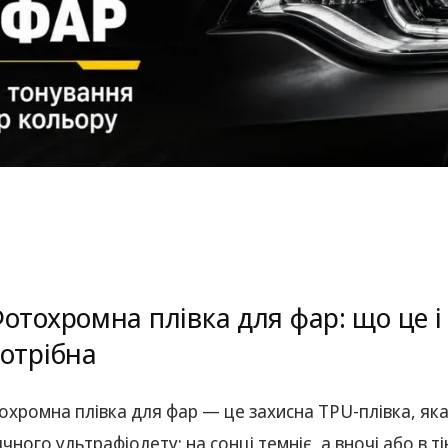
отохромна плівка для фар: що це і
отрібна
хромна плівка для фар — це захисна TPU-плівка, яка 
чного ультрафіолету: на сонці темніє, а вночі або в 