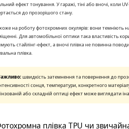
альний ефект тонування. У гаражі, тіні або вночі, коли 
ртається до прозорішого стану.
хоже на роботу фотохромних окулярів: вони темніють на
іщенні. Для автомобільної оптики така властивість кор
мують стайлінг-ефект, а вночі плівка не повинна повод
вальна плівка.
Важливо:
швидкість затемнення та повернення до прозо
інтенсивності сонця, температури, конкретного матеріал
лінзованій або складній оптиці ефект може виглядати інак
отохромна плівка TPU чи звичайна