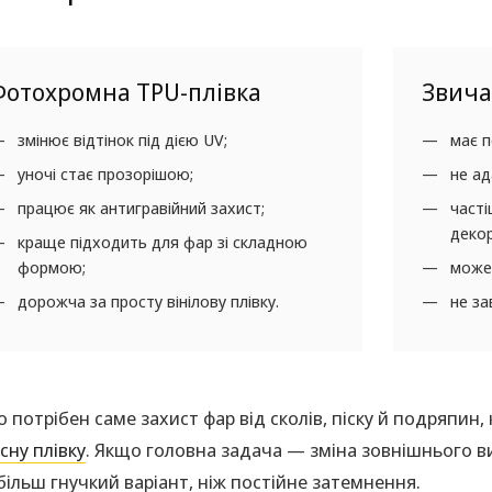
Фотохромна TPU-плівка
Звича
змінює відтінок під дією UV;
має п
уночі стає прозорішою;
не ад
працює як антигравійний захист;
часті
деко
краще підходить для фар зі складною
формою;
може 
дорожча за просту вінілову плівку.
не за
 потрібен саме захист фар від сколів, піску й подряпин
сну плівку
. Якщо головна задача — зміна зовнішнього 
більш гнучкий варіант, ніж постійне затемнення.