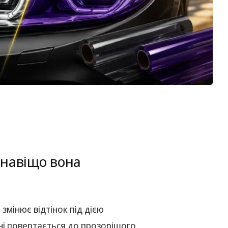
 навіщо вона
змінює відтінок під дією
тіні повертається до прозорішого