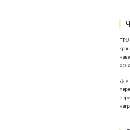
Ч
TPU 
кращ
нава
осно
Для 
пере
пери
нагр