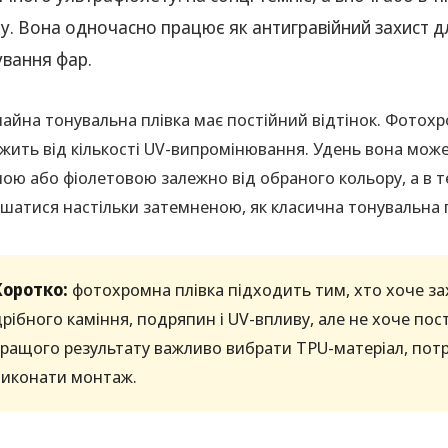
у. Вона одночасно працює як антигравійний захист д
ування фар.
айна тонувальна плівка має постійний відтінок. Фотохр
жить від кількості UV-випромінювання. Удень вона мож
ою або фіолетовою залежно від обраного кольору, а в 
шатися настільки затемненою, як класична тонувальна п
Коротко:
фотохромна плівка підходить тим, хто хоче зах
дрібного каміння, подряпин і UV-впливу, але не хоче по
кращого результату важливо вибрати TPU-матеріал, потрі
виконати монтаж.