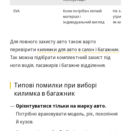
EVA
Коли потрібен легкий
Не завжди
матеріал і
утримує б
індивідуальний вигляд
як килимо
Для повного захисту авто також варто
перевірити
килимки для авто в салон і багажник
.
Так можна підібрати комплектний захист під
ноги водія, пасажирів і багажне відділення.
Типові помилки при виборі
килимка в багажник
Орієнтуватися тільки на марку авто.
Потрібно враховувати модель, рік, покоління
й кузов.