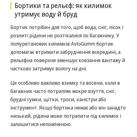
Бортики та рельєф: як килимок
утримує воду й бруд
Бортик потрібен для того, щоб вода, сніг, пісок і
розлиті рідини не розтікалися по багажнику. У
поліуретанових килимків AvtoGumm бортик
допомагає втримати забруднення всередині, а
рельєфна поверхня зменшує ковзання вантажу й
частково затримує вологу на дні.
Це особливо важливо взимку та восени, коли в
багажник часто потрапляє мокре взуття, сніг,
брудні сумки, щітки, троси, каністри або
інструмент. Якщо бортика немає або він занадто
низький, рідина може потрапити під килимок і
залишитися непоміченою.