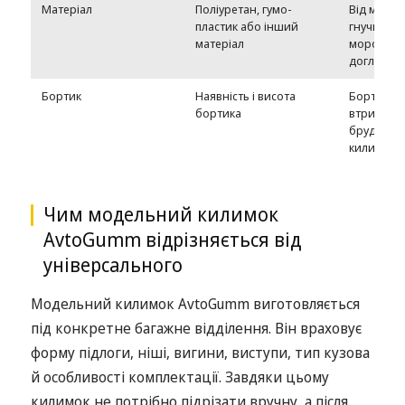
Матеріал
Поліуретан, гумо-
Від матер
пластик або інший
гнучкість,
матеріал
морозостій
догляд
Бортик
Наявність і висота
Бортик д
бортика
втримати в
бруд усер
килимка
Чим модельний килимок
AvtoGumm відрізняється від
універсального
Модельний килимок AvtoGumm виготовляється
під конкретне багажне відділення. Він враховує
форму підлоги, ніші, вигини, виступи, тип кузова
й особливості комплектації. Завдяки цьому
килимок не потрібно підрізати вручну, а після