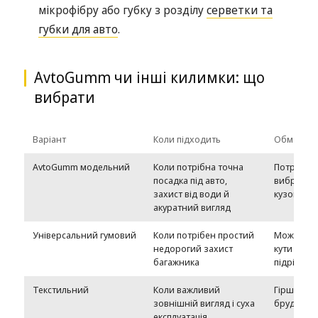
мікрофібру або губку з розділу
серветки та
губки для авто
.
AvtoGumm чи інші килимки: що
вибрати
Варіант
Коли підходить
Обмежен
AvtoGumm модельний
Коли потрібна точна
Потрібно
посадка під авто,
вибрати мо
захист від води й
кузов
акуратний вигляд
Універсальний гумовий
Коли потрібен простий
Може не 
недорогий захист
кути й по
багажника
підрізанн
Текстильний
Коли важливий
Гірше пер
зовнішній вигляд і суха
бруд і ро
експлуатація