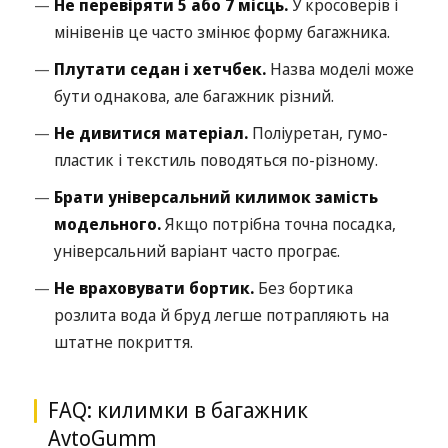
Не перевіряти 5 або 7 місць.
У кросоверів і
мінівенів це часто змінює форму багажника.
Плутати седан і хетчбек.
Назва моделі може
бути однакова, але багажник різний.
Не дивитися матеріал.
Поліуретан, гумо-
пластик і текстиль поводяться по-різному.
Брати універсальний килимок замість
модельного.
Якщо потрібна точна посадка,
універсальний варіант часто програє.
Не враховувати бортик.
Без бортика
розлита вода й бруд легше потрапляють на
штатне покриття.
FAQ: килимки в багажник
AvtoGumm