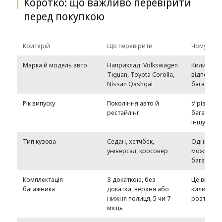
Коротко: що важливо перевірити
перед покупкою
Критерій
Що перевірити
Чому це 
Марка й модель авто
Наприклад: Volkswagen
Килимок 
Tiguan, Toyota Corolla,
відповіда
Nissan Qashqai
багажник
Рік випуску
Покоління авто й
У різних 
рестайлінг
багажник
іншу фор
Тип кузова
Седан, хетчбек,
Одна мод
універсал, кросовер
може мати
багажник
Комплектація
З докаткою, без
Це вплива
багажника
докатки, верхня або
килимка й
нижня полиця, 5 чи 7
розташув
місць