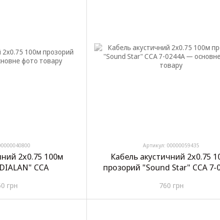
00000040800
Артикул: 00000059435
чний 2х0.75 100м
Кабель акустичний 2х0.75 1
"DIALAN" CCA
прозорий "Sound Star" CCA 7-
50 грн
760 грн