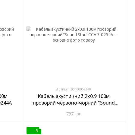
Артикул: 00000059440
00м
Кабель акустичний 2х0.9 100м
0244A
прозорий червоно-чорний "Sound
Star" CCA 7-0254A
797 грн
5