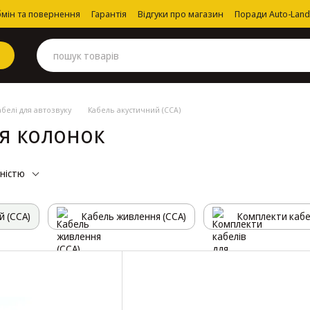
мін та повернення
Гарантія
Відгуки про магазин
Поради Auto-Land
абелі для автозвуку
Кабель акустичний (ССА)
ля колонок
рністю
й (ССА)
Кабель живлення (ССА)
Комплекти кабе