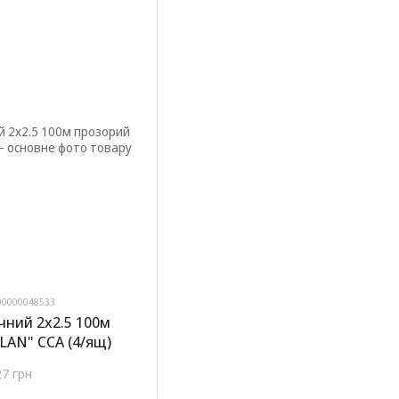
00000048533
чний 2х2.5 100м
LAN" CCA (4/ящ)
27 грн