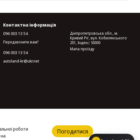
Контактна інформація
096 003 13 54
Дніпропетровська обл., м.
Кривий Ріг, вул. Кобилянського
Передзвонити вам?
201, Індекс: 50000
Мапа проїзду
096 003 13 54
autoland-kr@ukr.net
альної роботи
Погодитися
 на