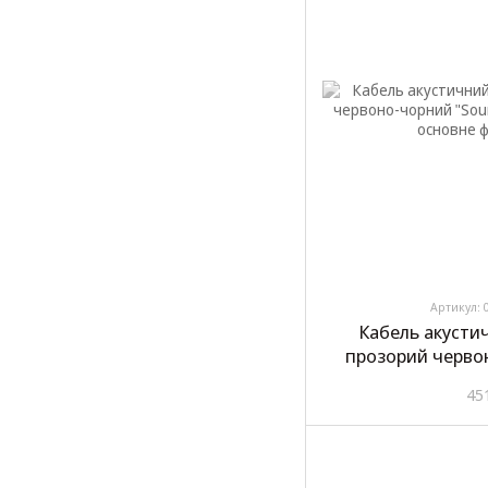
Артикул: 
Кабель акусти
прозорий черво
Star" C
45