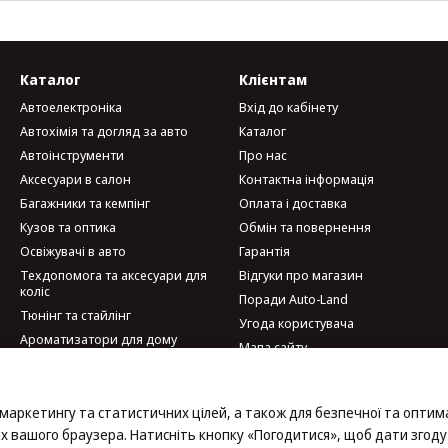
Каталог
Клієнтам
Автоелектроніка
Вхід до кабінету
Автохімія та догляд за авто
Каталог
Автоінструменти
Про нас
Аксесуари в салон
Контактна інформація
Багажники та кемпінг
Оплата і доставка
Кузов та оптика
Обмін та повернення
Освіжувачі в авто
Гарантія
Техдопомога та аксесуари для
Відгуки про магазин
коліс
Поради Auto-Land
Тюнінг та стайлінг
Угода користувача
Ароматизатори для дому
Мапа сайту
Велотовари
Мобільні аксесуари та гаджети
Ми в соцмережах
Набори автомобіліста
 маркетингу та статистичних цілей, а також для безпечної та оптим
х вашого браузера. Натисніть кнопку «Погодитися», щоб дати згоду