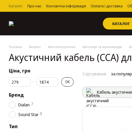
Перейти до основного контенту
Каталог
Про нас
Контактна інформація
Оплата і доставка
Об
Угода користувача
КАТАЛОГ
Головна
Каталог
Автоелектроніка
Автозвук та мультимедіа
К
Акустичний кабель (ССА) д
Ціна, грн
Сортування:
за популя
Від Ціна, грн
До Ціна, грн
ОК
Кабель акустични
Бренд
7
Dialan
9
Sound Star
Тип