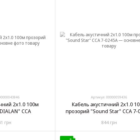
00000043846
Артикул: 00000059436
чний 2х1.0 100м
Кабель акустичний 2х1.0 1
"DIALAN" CCA
прозорий "Sound Star" CCA 7-
41 грн
844 грн
5