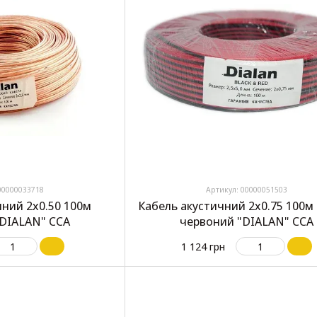
00000033718
Артикул: 00000051503
чний 2х0.50 100м
Кабель акустичний 2х0.75 100м
"DIALAN" CCA
червоний "DIALAN" CCA
1 124 грн