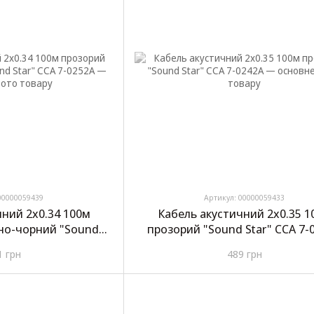
00000059439
Артикул: 00000059433
чний 2х0.34 100м
Кабель акустичний 2х0.35 1
но-чорний "Sound
прозорий "Sound Star" CCA 7-
CA 7-0252A
1 грн
489 грн