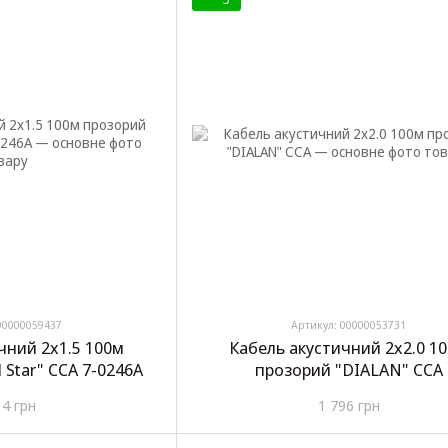
00000059437
Артикул: 00000053731
чний 2х1.5 100м
Кабель акустичний 2х2.0 1
 Star" CCA 7-0246A
прозорий "DIALAN" CCA
14 грн
1 796 грн