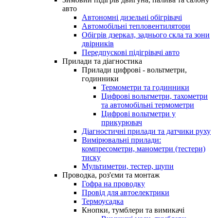
авто
Автономні дизельні обігрівачі
Автомобільні тепловентилятори
Обігрів дзеркал, заднього скла та зони
двірників
Передпускові підігрівачі авто
Прилади та діагностика
Прилади цифрові - вольтметри,
годинники
Термометри та годинники
Цифрові вольтметри, тахометри
та автомобільні термометри
Цифрові вольтметри у
прикурювач
Діагностичні прилади та датчики руху
Вимірювальні прилади:
компресометри, манометри (тестери)
тиску
Мультиметри, тестер, щупи
Проводка, роз'єми та монтаж
Гофра на проводку
Провід для автоелектрики
Термоусадка
Кнопки, тумблери та вимикачі