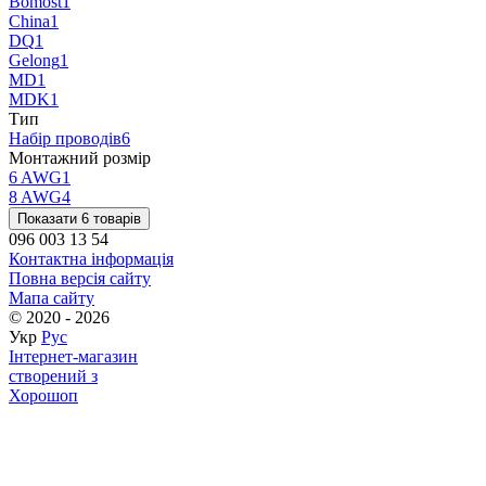
Bomost
1
China
1
DQ
1
Gelong
1
MD
1
MDK
1
Тип
Набір проводів
6
Монтажний розмір
6 AWG
1
8 AWG
4
Показати 6 товарів
096 003 13 54
Контактна інформація
Повна версія сайту
Мапа сайту
© 2020 - 2026
Укр
Рус
Інтернет-магазин
створений з
Хорошоп