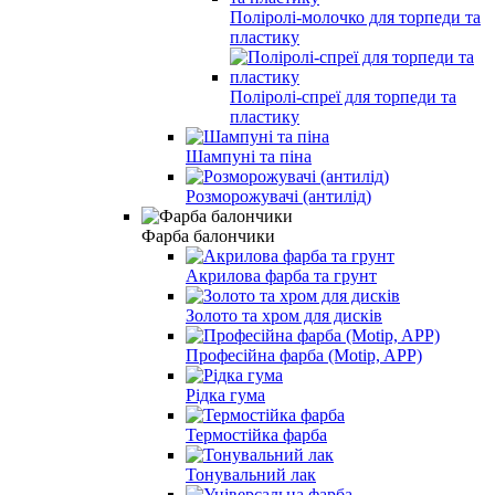
Поліролі-молочко для торпеди та
пластику
Поліролі-спреї для торпеди та
пластику
Шампуні та піна
Розморожувачі (антилід)
Фарба балончики
Акрилова фарба та грунт
Золото та хром для дисків
Професійна фарба (Motip, APP)
Рідка гума
Термостійка фарба
Тонувальний лак