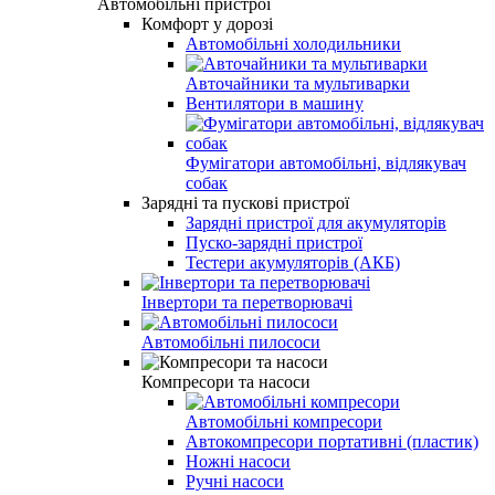
Автомобільні пристрої
Комфорт у дорозі
Автомобільні холодильники
Авточайники та мультиварки
Вентилятори в машину
Фумігатори автомобільні, відлякувач
собак
Зарядні та пускові пристрої
Зарядні пристрої для акумуляторів
Пуско-зарядні пристрої
Тестери акумуляторів (АКБ)
Інвертори та перетворювачі
Автомобільні пилососи
Компресори та насоси
Автомобільні компресори
Автокомпресори портативні (пластик)
Ножні насоси
Ручні насоси