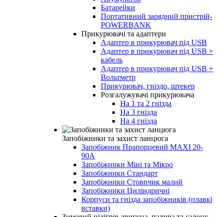
Батарейки
Портативний зарядний пристрій-
POWERBANK
Прикурювачі та адаптери
Адаптер в прикурювач під USB
Адаптер в прикурювач під USB +
кабель
Адаптер в прикурювач під USB +
Вольтметр
Прикурювач, гніздо, штекер
Розгалужувачі прикурювача
На 1 та 2 гнізда
На 3 гнізда
На 4 гнізда
Запобіжники та захист ланцюга
Запобіжник Прапорцевий MAXI 20-
90А
Запобіжники Міні та Мікро
Запобіжники Стандарт
Запобіжники Стовпчик малий
Запобіжники Циліндричні
Корпуси та гнізда запобіжників (плавкі
вставки)
Зимовий підігрів двигуна, палива та салону