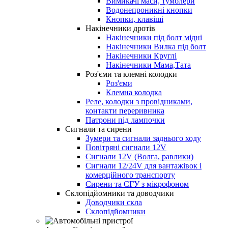
Вимикачі маси, тумблери
Водонепроникні кнопки
Кнопки, клавіші
Накінечники дротів
Накінечники під болт мідні
Накінечники Вилка під болт
Накінечники Круглі
Накінечники Мама,Тата
Роз'єми та клемні колодки
Роз'єми
Клемна колодка
Реле, колодки з провідниками,
контакти переривника
Патрони під лампочки
Сигнали та сирени
Зумери та сигнали заднього ходу
Повітряні сигнали 12V
Сигнали 12V (Волга, равлики)
Сигнали 12/24V для вантажівок і
комерційного транспорту
Сирени та СГУ з мікрофоном
Склопідйомники та доводчики
Доводчики скла
Склопідйомники