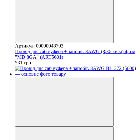
Артикул: 00000048793
Провід для саб-вуфера + запобіг. 8AWG (8,36 кв.м) 4,5 м
"MD 8GA" (ART5601)
531 грн