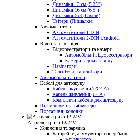
Динаміки 13 см (5.25")
Динаміки 16 см (6.5")
Динаміки 6x9 (Овали)
Твітери (Пищалки)
Автомагнітоли
Автомагнітоли 1-DIN
Автомагнітоли 2-DIN (Android)
Відео та навігація
Відеореєстратори та камери
Автомобільні відеореєстратори
Камери заднього виду
Навігатори
Телевізори та монітори
Автомобільні антени
Кабелі для автозвуку
Кабель акустичний (ССА)
Кабель живлення (ССА)
Комплекти кабелів для автозвуку
Підсилювачі та сабвуфери
Портативні колонки
Автоелектрика 12/24V
Живлення та зарядка
Батарейки, акумулятор, павер банк
Акумулятор