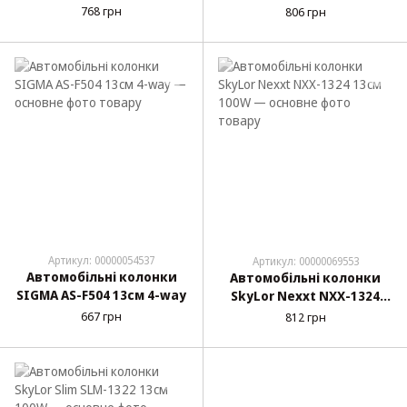
768 грн
806 грн
Артикул: 00000054537
Артикул: 00000069553
Автомобільні колонки
Автомобільні колонки
SIGMA AS-F504 13см 4-way
SkyLor Nexxt NXX-1324
13см 100W
667 грн
812 грн