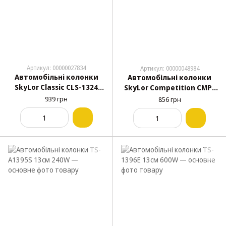
Артикул: 00000027834
Артикул: 00000048984
Автомобільні колонки
Автомобільні колонки
SkyLor Classic CLS-1324
SkyLor Competition CMP-
13см 100W
1324 13см 110W
939 грн
856 грн