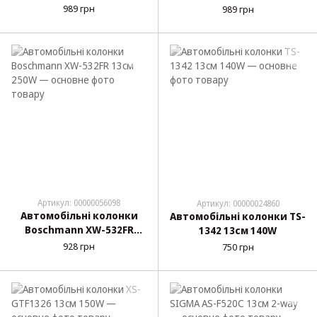
13см 300W
300W
989 грн
989 грн
Артикул: 00000056098
Артикул: 00000024860
Автомобільні колонки
Автомобільні колонки TS-
Boschmann XW-532FR
1342 13см 140W
13см 250W
928 грн
750 грн