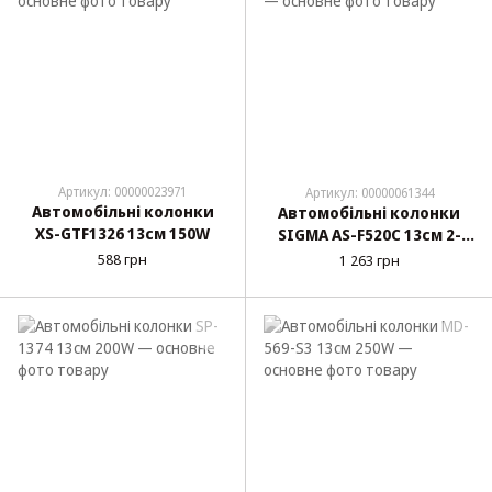
Артикул: 00000023971
Артикул: 00000061344
Автомобільні колонки
Автомобільні колонки
XS-GTF1326 13см 150W
SIGMA AS-F520C 13см 2-
way
588 грн
1 263 грн