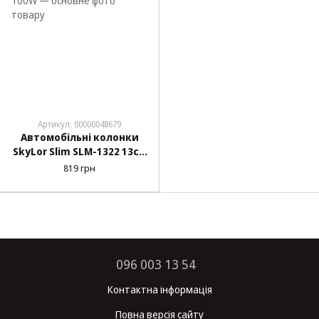
Артикул: 00000048679
Автомобільні колонки
SkyLor Slim SLM-1322 13см
100W
819 грн
096 003 13 54
Контактна інформація
Повна версія сайту