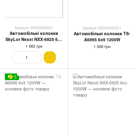
Артикул: 00000069551
Артикул: 00000065301
Автомобільні колонки
Автомобільні колонки TS-
SkyLor Nexxt NXX-6925 6x9
A6995 6x9 1200W
1600W
1 563 грн
1 306 грн
5