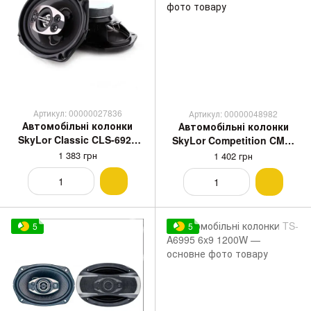
Артикул: 00000027836
Артикул: 00000048982
Автомобільні колонки
Автомобільні колонки
SkyLor Classic CLS-6925
SkyLor Competition CMP-
6x9 1600W
6925 6x9 1600W
1 383 грн
1 402 грн
5
5