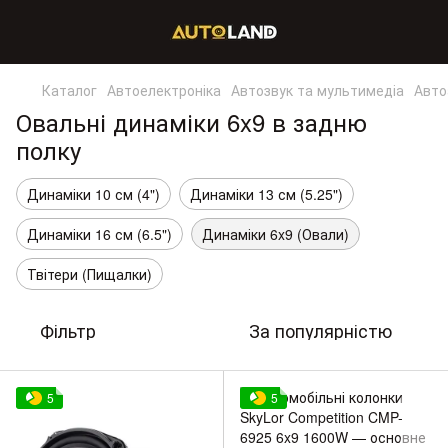
Каталог
Автоелектроніка
Автозвук та мультимедіа
Авто
Овальні динаміки 6x9 в задню
полку
Динаміки 10 см (4")
Динаміки 13 см (5.25")
Динаміки 16 см (6.5")
Динаміки 6x9 (Овали)
Твітери (Пищалки)
Фільтр
За популярністю
5
5