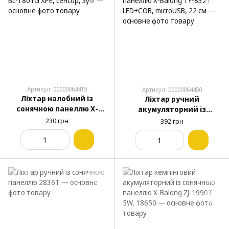
Артикул: 00000064419
Артикул: 00000064450
Ліхтар налобний із
Ліхтар ручний
сонячною панеллю X-
акумуляторний із
Balong BL-T801G XPE,
сонячною панеллю X-
230 грн
392 грн
сенсор, зум
Balong TY-832T LED+COB,
microUSB, 22 см