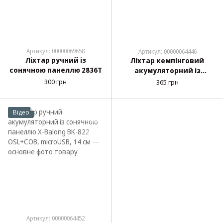
Артикул: 00000069658
Артикул: 00000064446
Ліхтар ручний із
Ліхтар кемпінговий
сонячною панеллю 2836T
акумуляторний із
сонячною панеллю X-
300 грн
365 грн
Balong ZJ-1990T 5W, 18650
Відео
Артикул: 00000064452