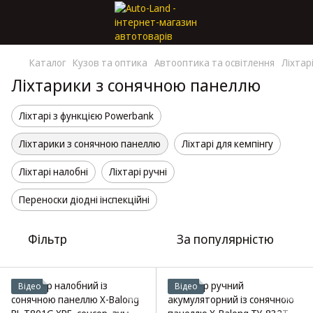
Каталог
Кузов та оптика
Автооптика та освітлення
Ліхтар
Ліхтарики з сонячною панеллю
Ліхтарі з функцією Powerbank
Ліхтарики з сонячною панеллю
Ліхтарі для кемпінгу
Ліхтарі налобні
Ліхтарі ручні
Переноски діодні інспекційні
Фільтр
За популярністю
Відео
Відео