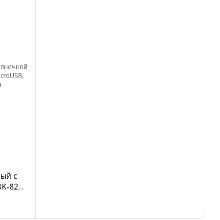
ый с
BK-822
м