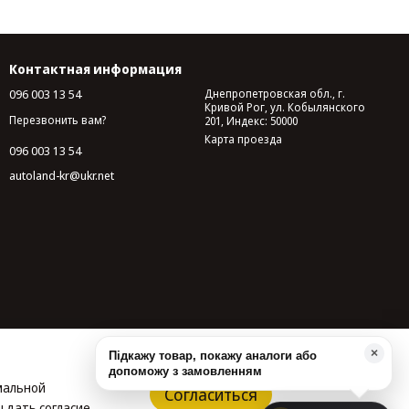
Контактная информация
096 003 13 54
Днепропетровская обл., г.
Кривой Рог, ул. Кобылянского
Перезвонить вам?
201, Индекс: 50000
Карта проезда
096 003 13 54
autoland-kr@ukr.net
×
Підкажу товар, покажу аналоги або
допоможу з замовленням
имальной
Согласиться
 дать согласие