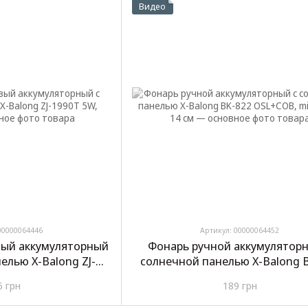
Видео
00000064446
Артикул: 00000064452
ый аккумуляторный
Фонарь ручной аккумуляторн
елью X-Balong ZJ-
солнечной панелью X-Balong 
5W, 18650
OSL+COB, microUSB, 14 с
5 грн
189 грн