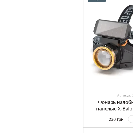
Артикул: 
Фонарь налобн
панелью X-Balo
сенс
230 грн