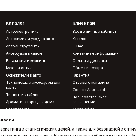
Каталог
Клиентам
Автоэлектроника
Вход в личный кабинет
Автохимия и уход за авто
Каталог
Автоинструменты
О нас
Аксессуары в салон
Контактная информация
Багажники и кемпинг
Оплата и доставка
Кузов и оптика
Обмен и возврат
Освежители в авто
Гарантия
Техпомощь и аксессуары для
Отзывы о магазине
колес
Советы Auto-Land
Тюнинг и стайлинг
Пользовательское
Ароматизаторы для дома
соглашение
Велотовары
Карта сайта
Мобильные аксессуары и
ьности
гаджеты
Мы в соцсетях
Наборы автомобилиста
маркетинга и статистических целей, а также для безопасной и опт
стройках вашего браузера. Нажмите на кнопку «Согласиться», чтобы