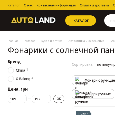
Перейти к основному контенту
Каталог
О нас
Контактная информация
Оплата и доставка
О
Пользовательское соглашение
КАТАЛОГ
Главная
Каталог
Кузов и оптика
Автооптика и освещение
Фо
Фонарики с солнечной па
Бренд
Сортировка:
по популя
1
China
4
X-Balong
Фонари с функцие
Цена, грн
Фонари ручные
От Цена, грн
До Цена, грн
OK
Видео