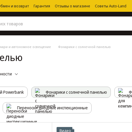
бмен и возврат
Гарантия
Отзывы о магазине
Советы Auto-Land
нари и автономное освещение
Фонарики с солнечной панелью
нелью
рности
й Powerbank
Фонарики с солнечной панелью
Ф
Переноски диодные инспекционные
Видео