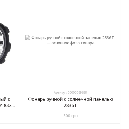
Артикул: 00000069658
ый с
Фонарь ручной с солнечной панелью
Y-832T
2836T
м
300 грн