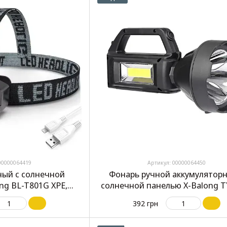
00000064419
Артикул: 00000064450
ый с солнечной
Фонарь ручной аккумуляторн
ng BL-T801G XPE,
солнечной панелью X-Balong T
ор, зум
LED+COB, microUSB, 22 с
392 грн