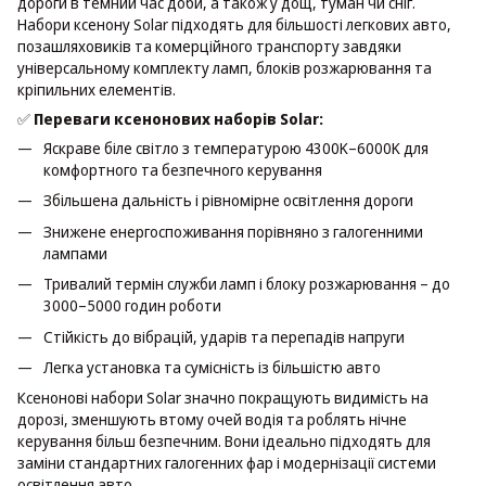
дороги в темний час доби, а також у дощ, туман чи сніг.
Набори ксенону Solar підходять для більшості легкових авто,
позашляховиків та комерційного транспорту завдяки
універсальному комплекту ламп, блоків розжарювання та
кріпильних елементів.
✅
Переваги ксенонових наборів Solar:
Яскраве біле світло з температурою 4300K–6000K для
комфортного та безпечного керування
Збільшена дальність і рівномірне освітлення дороги
Знижене енергоспоживання порівняно з галогенними
лампами
Тривалий термін служби ламп і блоку розжарювання – до
3000–5000 годин роботи
Стійкість до вібрацій, ударів та перепадів напруги
Легка установка та сумісність із більшістю авто
Ксенонові набори Solar значно покращують видимість на
дорозі, зменшують втому очей водія та роблять нічне
керування більш безпечним. Вони ідеально підходять для
заміни стандартних галогенних фар і модернізації системи
освітлення авто.