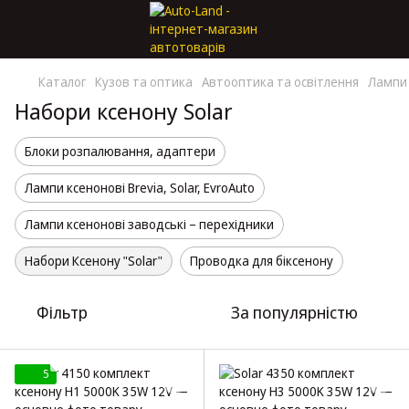
Каталог
Кузов та оптика
Автооптика та освітлення
Лампи 
Набори ксенону Solar
Блоки розпалювання, адаптери
Лампи ксенонові Brevia, Solar, EvroAuto
Лампи ксенонові заводські – перехідники
Набори Ксенону "Solar"
Проводка для біксенону
Фільтр
За популярністю
5