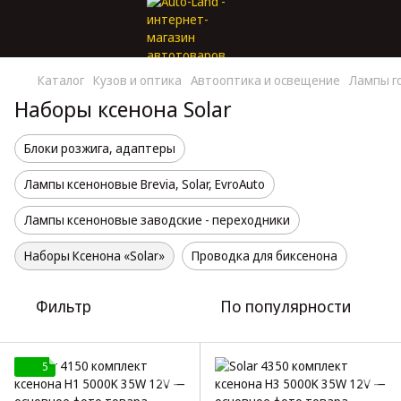
Каталог
Кузов и оптика
Автооптика и освещение
Лампы г
Наборы ксенона Solar
Блоки розжига, адаптеры
Лампы ксеноновые Brevia, Solar, EvroAuto
Лампы ксеноновые заводские - переходники
Наборы Ксенона «Solar»
Проводка для биксенона
Фильтр
По популярности
5