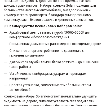
повышает видимость дороги в ночное время, а также в
дождь, туман или снег. Наборы ксенона Solar подходят для
большинства легковых автомобилей, внедорожников и
коммерческого транспорта, благодаря универсальному
комплексу ламп, блоков розжига и крепежных элементов.
✅
Преимущества ксеноновых наборов Solar:
Яркий белый свет с температурой 4300K–6000K для
комфортного и безопасного вождения
Повышенная дальность и равномерное освещение дороги
Сниженное энергопотребление по сравнению с
галогенными лампами
Долгий срок службы ламп и блока розжига – до 3000–5000
часов работы
Устойчивость к вибрациям, ударам и перепадам
напряжения
Простая установка, совместимость с большинством
автомобилей
Ксеноновые наборы Solar помогают значительно улучшить
видимость на дороге, снижают усталость глаз водителя и
делают ночное вождение более безопасным. Они подходят