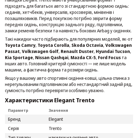
підходять для багатьох авто зі стандартною формою сидінь:
седанів, хетчбеків, універсалів, кросоверів, мінівенів і
позашляховиків. Перед покупкою потрібно звірити форму
передніх сидінь, конструкцію заднього ряду, підголівники,
замки ременів безпеки та наявність бокових Airbag у сидіннях.
Такі накидки часто підбирають для популярних моделей, як-от
Toyota Camry
,
Toyota Corolla
,
Skoda Octavia
,
Volkswagen
Passat
,
Volkswagen Golf
,
Renault Duster
,
Hyundai Tucson
,
Kia Sportage
,
Nissan Qashqai
,
Mazda CX-5
,
Ford Focus
та
інших авто. Головний критерій сумісності — не лише модель
машини, а фактична форма та розміри сидінь.
Якщо у вашому авто спортивні сидіння-ковші, цільна спинка з
нерегульованим підголівником або нестандартний задній ряд,
сумісність потрібно перевіряти особливо уважно.
Характеристики Elegant Trento
Параметр
Значення
Бренд
Elegant
Серія
Trento
Тип товару
накидки на сидіння авто