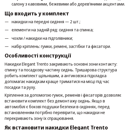
салону з кавовими, бежевими або дерев’яними акцентами.
Що входить у комплект
накидки на передні сидіння — 2 шт.;
елементи на задній ряд: сидіння та спинка;
чохли / накидки на підголівники;
набір кріплень: гумки, ремені, застібки та фіксатори.
Особливості конструкції
Накидки Elegant Trento закривають основні зони контакту:
спинку та посадкову частину сидінь. Тришарова структура
робить комплект щільнішим, а антиковзка підкладка
допомагає накидкам краще триматися на місці під час
посадки та руху.
Кріплення за допомогою гумок, ременів і фіксаторів дозволяє
встановити комплект без демонтажу сидінь. Якщо в
автомобілі є бокові подушки безпеки в сидіннях, перед
встановленням потрібно перевірити, що накидки не
перекривають зону їх спрацювання.
Як встановити накидки Elegant Trento