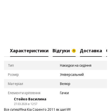
Характеристики
Відгуки
Доставка
О
1
Тип
Накидки на сидіння
Розмір
Універсальний
Матеріал
Велюр
Елементи кріплення
Гачки
Стойко Василина
27.03.2026 в 12:57
Все супер!!!!на Кіа Соренто 2011 як шиті!!!!