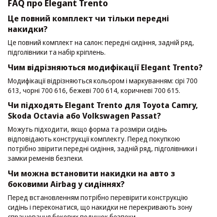
FAQ про Elegant Trento
Це повний комплект чи тільки передні
накидки?
Це повний комплект на салон: передні сидіння, задній ряд,
підголівники та набір кріплень.
Чим відрізняються модифікації Elegant Trento?
Модифікації відрізняються кольором і маркуванням: сірі 700
613, чорні 700 616, бежеві 700 614, коричневі 700 615.
Чи підходять Elegant Trento для Toyota Camry,
Skoda Octavia або Volkswagen Passat?
Можуть підходити, якщо форма та розміри сидінь
відповідають конструкції комплекту. Перед покупкою
потрібно звірити передні сидіння, задній ряд, підголівники і
замки ременів безпеки.
Чи можна встановити накидки на авто з
боковими Airbag у сидіннях?
Перед встановленням потрібно перевірити конструкцію
сидінь і переконатися, що накидки не перекривають зону
спрацювання бокових подушок безпеки.