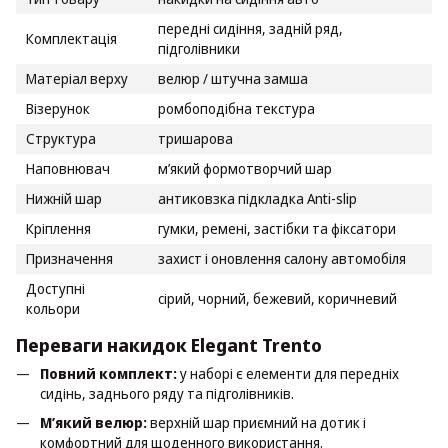
передні сидіння, задній ряд,
Комплектація
підголівники
Матеріал верху
велюр / штучна замша
Візерунок
ромбоподібна текстура
Структура
тришарова
Наповнювач
м’який формотворчий шар
Нижній шар
антиковзка підкладка Anti-slip
Кріплення
гумки, ремені, застібки та фіксатори
Призначення
захист і оновлення салону автомобіля
Доступні
сірий, чорний, бежевий, коричневий
кольори
Переваги накидок Elegant Trento
Повний комплект:
у наборі є елементи для передніх
сидінь, заднього ряду та підголівників.
М’який велюр:
верхній шар приємний на дотик і
комфортний для щоденного використання.