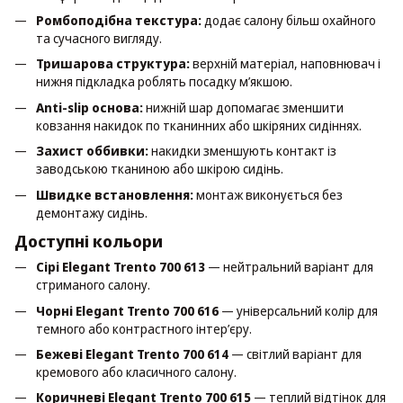
Ромбоподібна текстура:
додає салону більш охайного
та сучасного вигляду.
Тришарова структура:
верхній матеріал, наповнювач і
нижня підкладка роблять посадку м’якшою.
Anti-slip основа:
нижній шар допомагає зменшити
ковзання накидок по тканинних або шкіряних сидіннях.
Захист оббивки:
накидки зменшують контакт із
заводською тканиною або шкірою сидінь.
Швидке встановлення:
монтаж виконується без
демонтажу сидінь.
Доступні кольори
Сірі Elegant Trento 700 613
— нейтральний варіант для
стриманого салону.
Чорні Elegant Trento 700 616
— універсальний колір для
темного або контрастного інтер’єру.
Бежеві Elegant Trento 700 614
— світлий варіант для
кремового або класичного салону.
Коричневі Elegant Trento 700 615
— теплий відтінок для