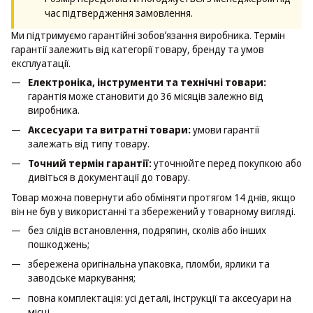
час підтвердження замовлення.
Ми підтримуємо гарантійні зобовʼязання виробника. Термін
гарантії залежить від категорії товару, бренду та умов
експлуатації.
Електроніка, інструменти та технічні товари:
гарантія може становити до 36 місяців залежно від
виробника.
Аксесуари та витратні товари:
умови гарантії
залежать від типу товару.
Точний термін гарантії:
уточнюйте перед покупкою або
дивіться в документації до товару.
Товар можна повернути або обміняти протягом 14 днів, якщо
він не був у використанні та збережений у товарному вигляді.
без слідів встановлення, подряпин, сколів або інших
пошкоджень;
збережена оригінальна упаковка, пломби, ярлики та
заводське маркування;
повна комплектація: усі деталі, інструкції та аксесуари на
місці.