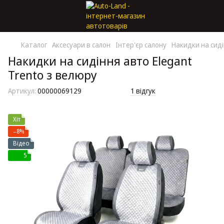
Каталог
Аксесуари в салон
Інтер'єр салону
Накидки на сид
Накидки на сидіння авто Elegant
Trento з велюру
Артикул:
00000069129
1 відгук
Хіт
−8%
Відео
5