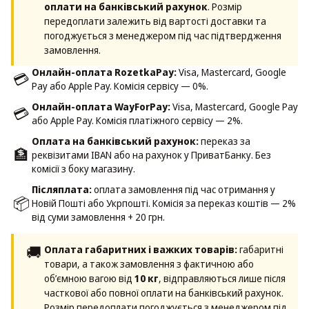
оплати на банківський рахунок
. Розмір
передоплати залежить від вартості доставки та
погоджується з менеджером під час підтвердження
замовлення.
Онлайн-оплата RozetkaPay:
Visa, Mastercard, Google
💳
Pay або Apple Pay. Комісія сервісу — 0%.
Онлайн-оплата WayForPay:
Visa, Mastercard, Google Pay
💳
або Apple Pay. Комісія платіжного сервісу — 2%.
Оплата на банківський рахунок:
переказ за
🏦
реквізитами IBAN або на рахунок у ПриватБанку. Без
комісії з боку магазину.
Післяплата:
оплата замовлення під час отримання у
📦
Новій Пошті або Укрпошті. Комісія за переказ коштів — 2%
від суми замовлення + 20 грн.
🚚
Оплата габаритних і важких товарів:
габаритні
товари, а також замовлення з фактичною або
об’ємною вагою від
10 кг
, відправляються лише після
часткової або повної оплати на банківський рахунок.
Розмір передоплати погоджується з менеджером під