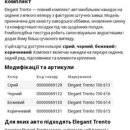
комплект
Elegant Trento — повний комплект автомобільних накидок на
сидіння з м’якого велюру з фактурою штучної замші. Модель
призначена для захисту заводської оббивки, оновлення салону
та комфортнішої посадки під час щоденних поїздок.
Ромбоподібна текстура робить салон візуально акуратнішим і
додає йому більш сучасного вигляду.
У цій картці доступні кольори:
сірий
,
чорний
,
бежевий
і
коричневий
. Комплект включає накидки на передні сидіння,
задній ряд, підголівники та елементи кріплення.
Модифікації та артикули
Колір
Код товару
Маркування
Сірий
00000069129
Elegant Trento 700 613
Чорний
00000069132
Elegant Trento 700 616
Бежевий
00000069130
Elegant Trento 700 614
Коричневий
00000069131
Elegant Trento 700 615
Для яких авто підходять Elegant Trento
Накидки Elegant Trento мають універсальний формат і