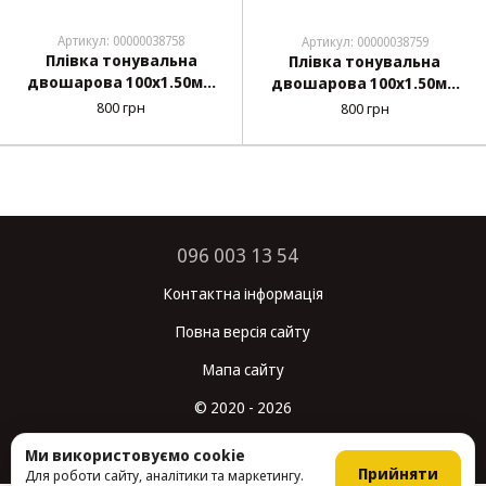
Артикул: 00000038758
Артикул: 00000038759
Плівка тонувальна
Плівка тонувальна
двошарова 100х1.50мм
двошарова 100х1.50мм
Black SRC 011 "Janey"
Black SRC 022 "Janey"
800 грн
800 грн
Металізована-
Металізована-
Протиударна (Sol-34%)
Протиударна (Sol-65%)
(Пошкоджена упаковка)
(Пошкоджена упаковка)
096 003 13 54
Контактна інформація
Повна версія сайту
Мапа сайту
© 2020 - 2026
Укр
Рус
Ми використовуємо cookie
Прийняти
Для роботи сайту, аналітики та маркетингу.