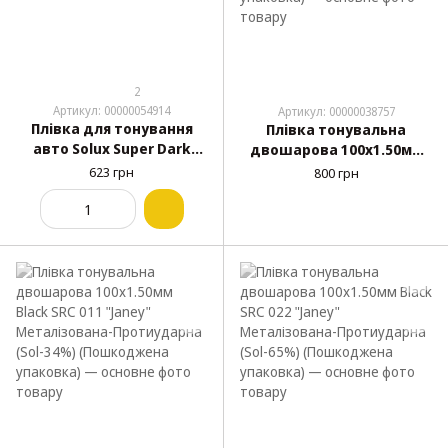
2
Артикул: 00000054914
Артикул: 00000038757
Плівка для тонування
Плівка тонувальна
авто Solux Super Dark
двошарова 100х1.50мм
Black 100х300см (3%)
Black SRC 004 "Janey"
623 грн
800 грн
Металізована-
Протиударна (Sol-36%)
(Пошкоджена упаковка)