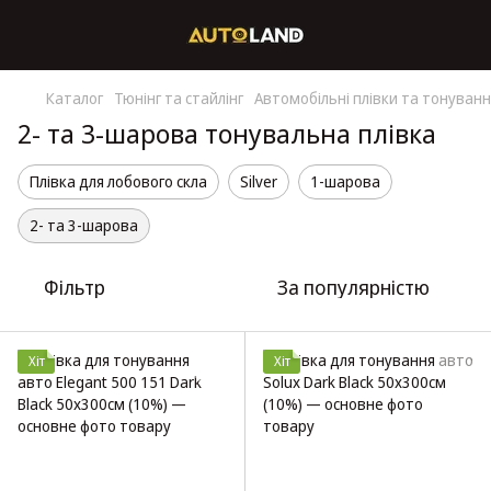
Каталог
Тюнінг та стайлінг
Автомобільні плівки та тонуван
2- та 3-шарова тонувальна плівка
Плівка для лобового скла
Silver
1-шарова
2- та 3-шарова
Фільтр
За популярністю
Хіт
Хіт