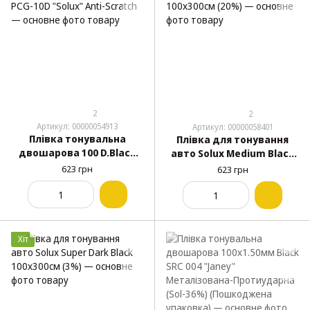
2
2
Артикул: 00000054913
Артикул: 00000058401
Плівка тонувальна
Плівка для тонування
двошарова 100 D.Black
авто Solux Medium Black
SRC PCG-10D "Solux" Anti-
100х300см (20%)
623 грн
623 грн
Scratch
Хіт