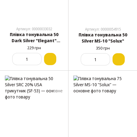
Артикул: 00000033032
Артикул: 00000054915
Плівка тонувальна 50
Плівка тонувальна 50
Dark Silver "Elegant"
Silver MS-10 "Solux"
500103
229 грн
350 грн