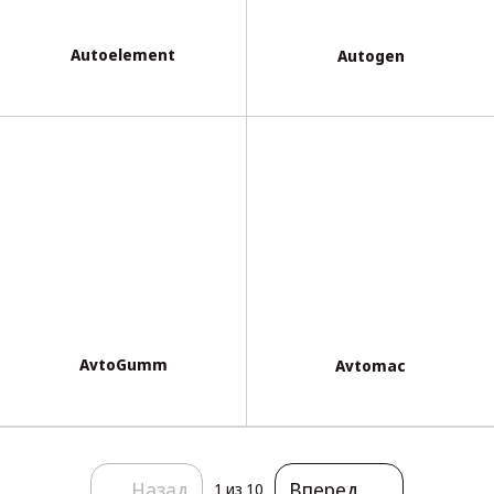
Autoelement
Autogen
AvtoGumm
Avtomac
Назад
Вперед
1
из 10