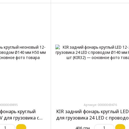
00000069895
Артикул: 00000069476
й фонарь круглый
KIR задний фонарь круглый LED
V для грузовика с
для грузовика 24 LED с провод
 H50 мм 1 шт (HM-
мм H30 мм 1 шт (KIR32)
406 грн