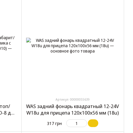
Артикул: 00000055639
топ/
WAS задний фонарь квадратный 12-24V
D-8 для
W18u для прицепа 120x100x56 мм (18u)
3 мм 2
317 грн