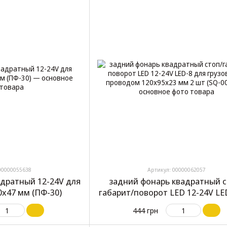
00000055638
Артикул: 00000062057
адратный 12-24V для
задний фонарь квадратный с
0x47 мм (ПФ-30)
габарит/поворот LED 12-24V LE
грузовика с проводом 120x95x2
444 грн
шт (SQ-0010)