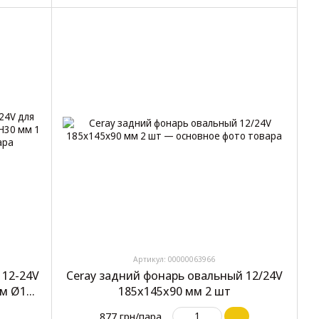
Артикул: 00000063966
 12-24V
Ceray задний фонарь овальный 12/24V
ом Ø140
185x145x90 мм 2 шт
877 грн/пара