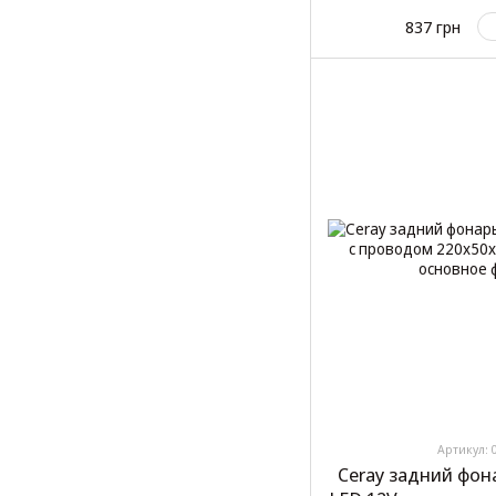
837 грн
Артикул: 
Ceray задний фо