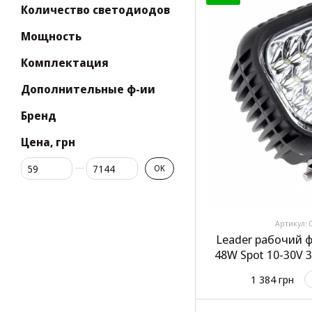
Количество светодиодов
Мощность
Комплектация
Дополнительные ф-ии
Бренд
Цена, грн
От Цена, грн
До Цена, грн
OK
Артикул: 
Leader рабочий 
48W Spot 10-30V 
шт 
1 384 грн