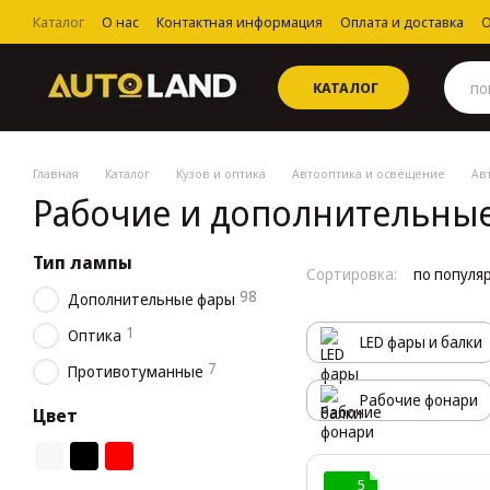
Перейти к основному контенту
Каталог
О нас
Контактная информация
Оплата и доставка
О
Пользовательское соглашение
КАТАЛОГ
Главная
Каталог
Кузов и оптика
Автооптика и освещение
Ав
Рабочие и дополнительны
Тип лампы
Сортировка:
по популя
98
Дополнительные фары
1
Оптика
LED фары и балки
7
Противотуманные
Рабочие фонари
Цвет
5