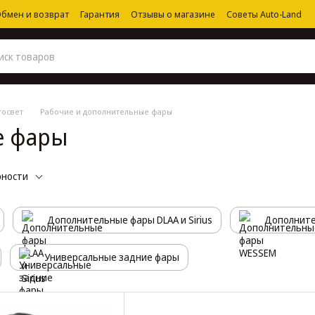
бмен и возврат
Гарантия
Отзывы о магазине
Советы Auto-Land
тосвет
Рабочие и дополнительные фары
е фары
рности
Дополнительные фары DLAA и Sirius
Дополнит
Универсальные задние фары