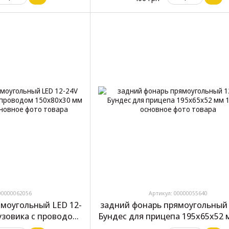
424)
00000062056
Артикул: 00000055640
ямоугольный LED 12-
задний фонарь прямоугольный 
рузовика с проводом
Бундес для прицепа 195x65x52 
 2 шт (SQ-009)