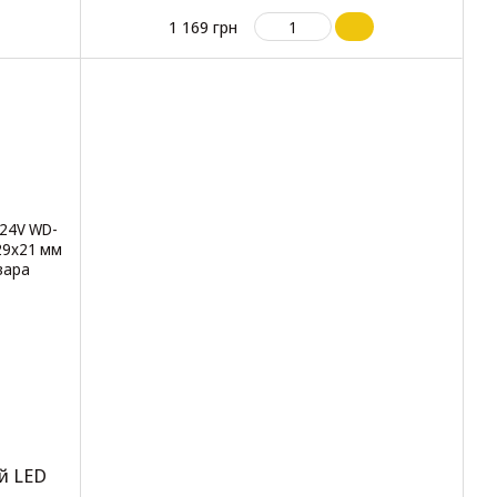
1)
(LED-32)
1 169 грн
й LED