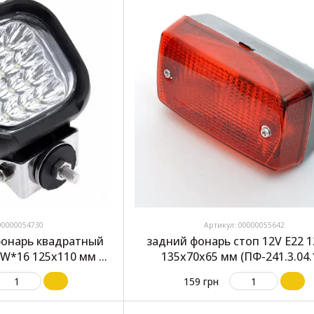
00000054730
Артикул: 00000055642
фонарь квадратный
задний фонарь стоп 12V E22 1
3W*16 125x110 мм 1
135x70x65 мм (ПФ-241.3.04.
(2706)
159 грн