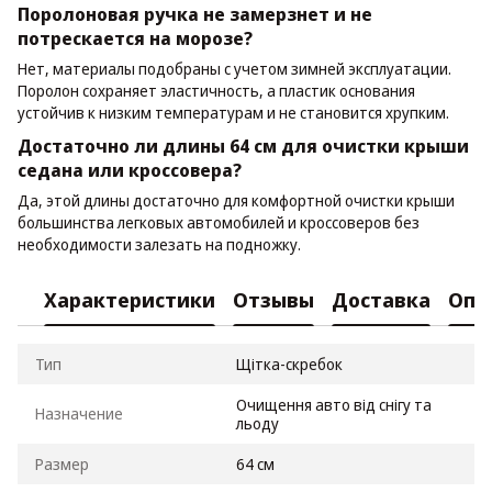
Поролоновая ручка не замерзнет и не
потрескается на морозе?
Нет, материалы подобраны с учетом зимней эксплуатации.
Поролон сохраняет эластичность, а пластик основания
устойчив к низким температурам и не становится хрупким.
Достаточно ли длины 64 см для очистки крыши
седана или кроссовера?
Да, этой длины достаточно для комфортной очистки крыши
большинства легковых автомобилей и кроссоверов без
необходимости залезать на подножку.
Характеристики
Отзывы
Доставка
Опл
Тип
Щітка-скребок
Очищення авто від снігу та
Назначение
льоду
Размер
64 см