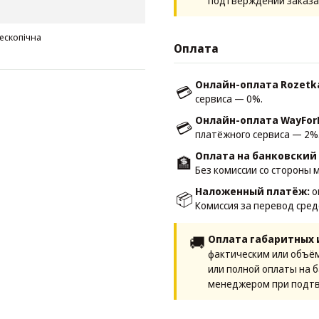
подтверждении заказа
лескопічна
Оплата
Онлайн-оплата Rozetk
💳
сервиса — 0%.
Онлайн-оплата WayFor
💳
платёжного сервиса — 2%
Оплата на банковский 
🏦
Без комиссии со стороны 
Наложенный платёж:
о
📦
Комиссия за перевод сред
🚚
Оплата габаритных 
фактическим или объё
или полной оплаты на 
менеджером при подтв