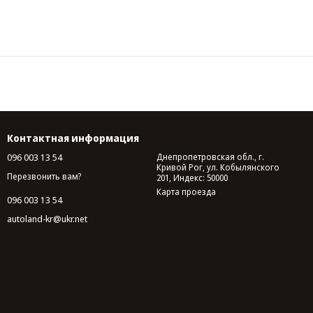
Контактная информация
096 003 13 54
Днепропетровская обл., г.
Кривой Рог, ул. Кобылянского
Перезвонить вам?
201, Индекс: 50000
Карта проезда
096 003 13 54
autoland-kr@ukr.net