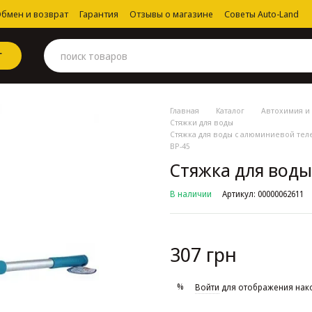
бмен и возврат
Гарантия
Отзывы о магазине
Советы Auto-Land
Г
Главная
Каталог
Автохимия и 
Стяжки для воды
Стяжка для воды с алюминиевой телес
BP-45
Стяжка для воды 
В наличии
Артикул: 00000062611
307 грн
%
Войти
для отображения нак