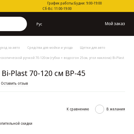
График работы:
Будни: 9:00-19:00
Сб-Вс: 11:00-19:00
Мой заказ
Рус
уход за авто
Средства для мойки и ухода
Щетки для авто
копической ручкой 70-120см (губка + водосгон 25см, угол наклона) Bi-Plast
Bi-Plast 70-120 см BP-45
Оставить отзыв
К сравнению
В желания
опительной скидки