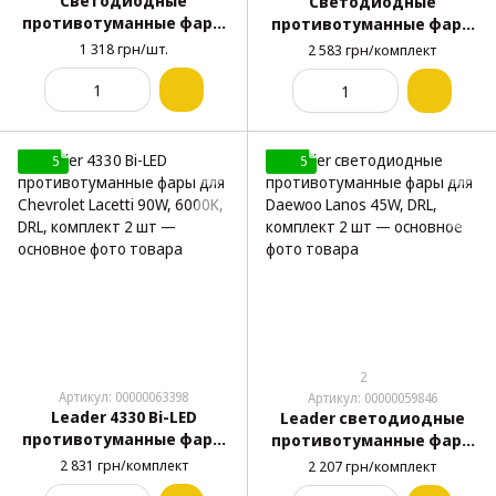
Светодиодные
Светодиодные
противотуманные фары
противотуманные фары
для ВАЗ 2110-2115 60W,
для Chevrolet Aveo T250
1 318 грн/шт.
2 583 грн/комплект
белый/желтый свет, 1
90W, 6000K, комплект 2
шт
шт
5
5
2
Артикул: 00000063398
Артикул: 00000059846
Leader 4330 Bi-LED
Leader светодиодные
противотуманные фары
противотуманные фары
для Chevrolet Lacetti 90W,
для Daewoo Lanos 45W,
2 831 грн/комплект
2 207 грн/комплект
6000K, DRL, комплект 2
DRL, комплект 2 шт