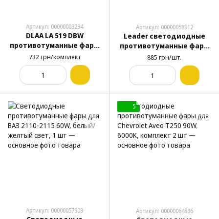
Артикул: 00000003294
Артикул: 00000058912
DLAA LA 519 DBW
Leader светодиодные
противотуманные фары
противотуманные фары
для ВАЗ 2110-2114
для ВАЗ 2110-2115 60W,
732 грн/комплект
885 грн/шт.
дальнего света,
белый свет, ДХО 8W, 1 шт
комплект 2 шт
5
Артикул: 00000057909
Артикул: 00000064836