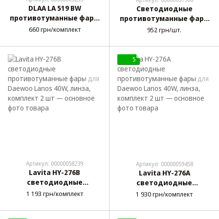
DLAA LA 519 BW
Светодиодные
противотуманные фары
противотуманные фары
для ВАЗ 2110-2114
для ВАЗ 2110-2115 50W, 1
660 грн/комплект
952 грн/шт.
ближнего света,
шт
комплект 2 шт
5
Артикул: 00000058239
Артикул: 00000059458
Lavita HY-276B
Lavita HY-276A
светодиодные
светодиодные
противотуманные фары
противотуманные фары
1 193 грн/комплект
1 930 грн/комплект
для Daewoo Lanos 40W,
для Daewoo Lanos 40W,
линза, комплект 2 шт
линза, комплект 2 шт