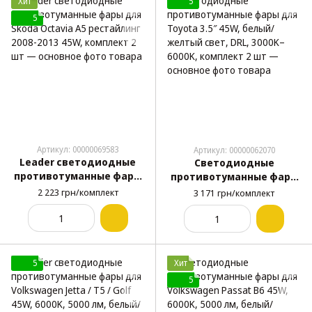
Хит
5
5
Артикул: 00000069583
Артикул: 00000062070
Leader светодиодные
Светодиодные
противотуманные фары
противотуманные фары
для Skoda Octavia A5
для Toyota 3.5″ 45W,
2 223 грн/комплект
3 171 грн/комплект
рестайлинг 2008-2013
белый/желтый свет, DRL,
45W, комплект 2 шт
3000K–6000K, комплект 2
шт
5
Хит
5