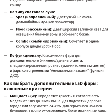
крышу.
По типу светового луча:
Spot (направленный):
Дает узкий, но очень
дальнобойный луч (как прожектор).
Flood (рассеянный):
Дает широкий заливной свет для
освещения ближней зоны и обочин по бокам.
Combo (комбинированный):
Сочетает в одном
корпусе диоды Spot и Flood.
По функционалу:
Классические фары для
дополнительного ближнего/дальнего света,
специализированные противотуманки (с желтым светом)
и фары со встроенными "Ангельскими глазками" (функция
ДХО).
Как выбрать дополнительные LED фары:
ключевые критерии
Мощность (W):
Определяет яркость. В каталоге есть
модели от 18W до 90W и выше. Для подсветки дороги в
городе или лесу хватит 24-45W. Для серьезного ночного
бездорожья лучше устанавливать балки или парные фары