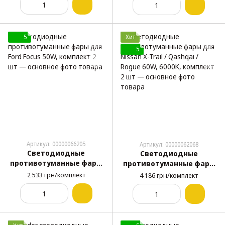
шт
5
Хит
5
Артикул: 00000066205
Артикул: 00000062068
Светодиодные
Светодиодные
противотуманные фары
противотуманные фары
для Ford Focus 50W,
для Nissan X-Trail /
2 533 грн/комплект
4 186 грн/комплект
комплект 2 шт
Qashqai / Rogue 60W,
6000K, комплект 2 шт