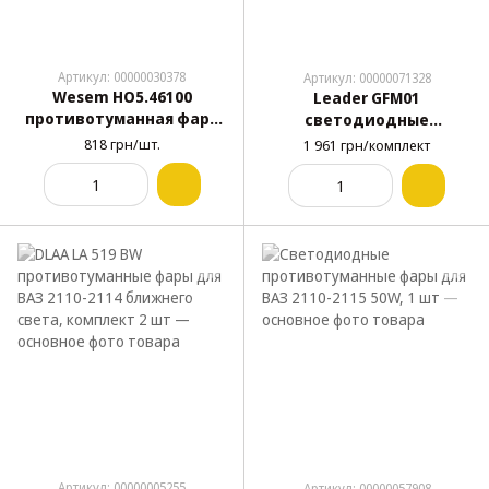
Артикул: 00000030378
Артикул: 00000071328
Wesem HO5.46100
Leader GFM01
противотуманная фара
светодиодные
Dacia Logan / Nexia H11,
противотуманные фары
818 грн/шт.
1 961 грн/комплект
55W, 1 шт
для Daewoo Lanos 90W,
комплект 2 шт
Артикул: 00000005255
Артикул: 00000057908