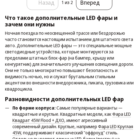
Назад
Вперед
1
из 2
Что такое дополнительные LED фары и
зачем они нужны
Ночная поездка по неосвещенной трассе или бездорожью
часто становится настоящим испытанием для штатного света
авто. Дополнительные LED фары — это специальные мощные
светодиодные устройства, которые монтируются за
пределами штатных блок-фар (на бампер, крышу или
кенгурятник) для значительного улучшения освещения дороги.
Они не только многократно повышают безопасность и
видимость ночью, но и служат брутальным стильным
акцентом во внешности внедорожника, пикапа, грузовика или
квадроцикла.
Разновидности дополнительных LED фар
По форме корпуса:
Самые популярные варианты —
квадратные и круглые. Квадратные модели, как
Фара LED
Квадрат 45W Flood + ДХО
, имеют агрессивный
современный дизайн. Круглые, например
Фара LED Круглая
45W
, поддерживают классический "оффроуд" стиль.
Отдельно выделяют длинные LED-балки (люстры) на