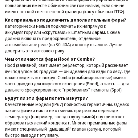
пользования вместе с ближним светом нельзя, если они не
имеют четкой светотеневой границы (как у обычных ПТФ).
Как правильно подключить дополнительные фары?
Категорически нельзя подключать их напрямую к
аккумулятору или «скрутками» к штатным фарам. Схема
должна включать предохранитель, отдельное
автомобильное реле (на 30-40А) и кнопку в салоне. Лучше
доверить это автоэлектрику.
Чем отличаются фары Flood от Combo?
Flood (заливной) свет имеет рефлектор, который рассеивает
луч под углом 60 градусов — он идеален для езды по лесу, где
важно видеть все вокруг. Combo (комбинированные) имеют
часть диодов для широкого освещения (Flood), а часть — для
дальнего сфокусированного "пробивания" темноты (Spot).
Будут ли эти фары потеть изнутри?
Качественные модели (IP67) полностью герметичны. Однако
законы физики никто не отменял: при резком перепаде
температур (например, заезд в лужу зимой) внутри может
образоваться легкий конденсат. Многие премиальные фары
имеют специальный "дышащий" клапан (сапун), который
быстро выводит эту влагу.