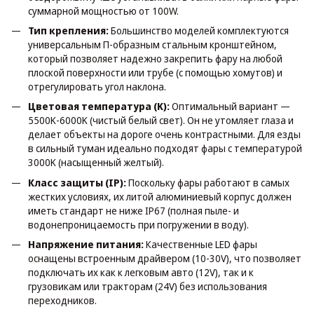
суммарной мощностью от 100W.
Тип крепления:
Большинство моделей комплектуются
универсальным П-образным стальным кронштейном,
который позволяет надежно закрепить фару на любой
плоской поверхности или трубе (с помощью хомутов) и
отрегулировать угол наклона.
Цветовая температура (K):
Оптимальный вариант —
5500K-6000K (чистый белый свет). Он не утомляет глаза и
делает объекты на дороге очень контрастными. Для езды
в сильный туман идеально подходят фары с температурой
3000K (насыщенный желтый).
Класс защиты (IP):
Поскольку фары работают в самых
жестких условиях, их литой алюминиевый корпус должен
иметь стандарт не ниже IP67 (полная пыле- и
водонепроницаемость при погружении в воду).
Напряжение питания:
Качественные LED фары
оснащены встроенным драйвером (10-30V), что позволяет
подключать их как к легковым авто (12V), так и к
грузовикам или тракторам (24V) без использования
переходников.