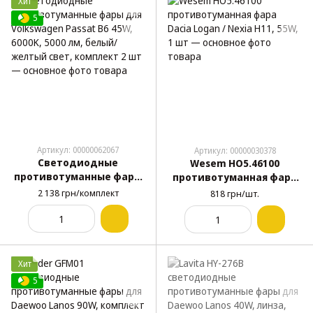
Хит
5
Артикул: 00000062067
Артикул: 00000030378
Светодиодные
Wesem HO5.46100
противотуманные фары
противотуманная фара
для Volkswagen Passat B6
Dacia Logan / Nexia H11,
2 138 грн/комплект
818 грн/шт.
45W, 6000K, 5000 лм,
55W, 1 шт
белый/желтый свет,
комплект 2 шт
Хит
5