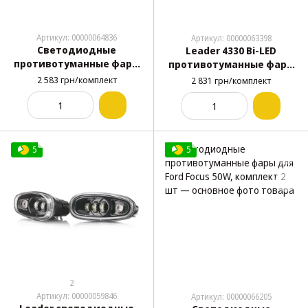
Артикул: 00000064836
Артикул: 00000063398
Светодиодные
Leader 4330 Bi-LED
противотуманные фары
противотуманные фары
для Chevrolet Aveo T250
для Chevrolet Lacetti 90W,
2 583 грн/комплект
2 831 грн/комплект
90W, 6000K, комплект 2
6000K, DRL, комплект 2
шт
шт
5
5
2
Артикул: 00000059846
Артикул: 00000066205