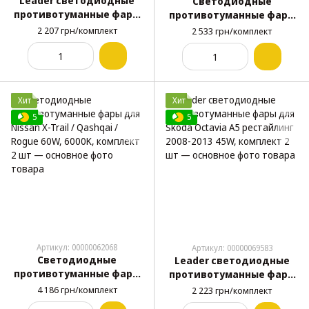
Leader светодиодные
Светодиодные
противотуманные фары
противотуманные фары
для Daewoo Lanos 45W,
для Ford Focus 50W,
2 207 грн/комплект
2 533 грн/комплект
DRL, комплект 2 шт
комплект 2 шт
Хит
Хит
5
5
Артикул: 00000062068
Артикул: 00000069583
Светодиодные
Leader светодиодные
противотуманные фары
противотуманные фары
для Nissan X-Trail /
для Skoda Octavia A5
4 186 грн/комплект
2 223 грн/комплект
Qashqai / Rogue 60W,
рестайлинг 2008-2013