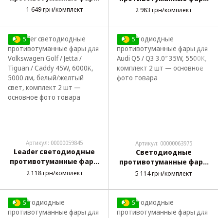
для Mitsubishi Lancer X
для Toyota Land Cruiser
1 649 грн/комплект
2 983 грн/комплект
45W, 6000K, 5000 лм,
150 45W, белый свет,
белый/желтый свет,
комплект 2 шт
комплект 2 шт
5
5
Артикул: 00000059845
Артикул: 00000063975
Leader светодиодные
Светодиодные
противотуманные фары
противотуманные фары
для Volkswagen Golf /
для Audi Q5 / Q3 3.0″ 35W,
2 118 грн/комплект
5 114 грн/комплект
Jetta / Tiguan / Caddy 45W,
5500K, комплект 2 шт
6000K, 5000 лм, белый/
желтый свет, комплект 2
5
5
шт