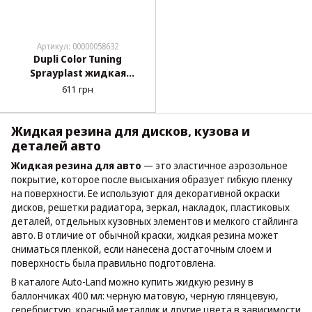
Артикул: 00000058632
Dupli Color Tuning
Sprayplast жидкая
резина аэрозоль 400 мл
611 грн
Чёрный глянец (388040)
Жидкая резина для дисков, кузова и
деталей авто
Жидкая резина для авто
— это эластичное аэрозольное
покрытие, которое после высыхания образует гибкую пленку
на поверхности. Ее используют для декоративной окраски
дисков, решетки радиатора, зеркал, накладок, пластиковых
деталей, отдельных кузовных элементов и мелкого стайлинга
авто. В отличие от обычной краски, жидкая резина может
сниматься пленкой, если нанесена достаточным слоем и
поверхность была правильно подготовлена.
В каталоге Auto-Land можно купить жидкую резину в
баллончиках 400 мл: черную матовую, черную глянцевую,
серебристую, красный металлик и другие цвета в зависимости