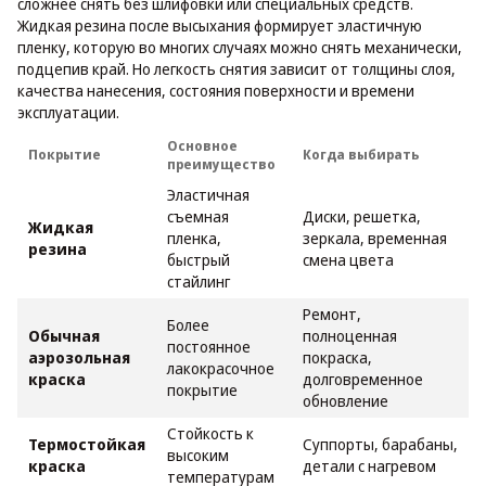
сложнее снять без шлифовки или специальных средств.
Жидкая резина после высыхания формирует эластичную
пленку, которую во многих случаях можно снять механически,
подцепив край. Но легкость снятия зависит от толщины слоя,
качества нанесения, состояния поверхности и времени
эксплуатации.
Основное
Покрытие
Когда выбирать
преимущество
Эластичная
съемная
Диски, решетка,
Жидкая
пленка,
зеркала, временная
резина
быстрый
смена цвета
стайлинг
Ремонт,
Более
Обычная
полноценная
постоянное
аэрозольная
покраска,
лакокрасочное
краска
долговременное
покрытие
обновление
Стойкость к
Термостойкая
Суппорты, барабаны,
высоким
краска
детали с нагревом
температурам