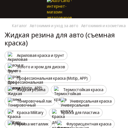
Каталог
Автохимия и уход за авто
Автохимия и косметика
Жидкая резина для авто (съемная
краска)
Акриловая краска и грунт
Золото и хром для дисков
Профессиональная краска (Motip, APP)
Жидкая резина
Термостойкая краска
Тонировочный лак
Универсальная краска
Краска Military
Краска для пластика
Краска металлик
Флуорисцентная краска