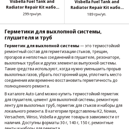
Visbella Fuel Tank and
Visbella Fuel Tank and
Radiator Repair Kit набор
Radiator Repair Kit набор
для ремонта бензобака
для ремонта бензобака
299 грн/уп.
189 грн/уп.
30 г box
30 г блистер
Герметики для выхлопной системы,
глушителя и труб
Герметик для выхлопной системы
— это термостойкий
ремонтный состав для герметизации стыков, трещин,
прогаров и неплотных соединений в глушителе, резонаторе,
выхлопных трубах и других элементах выпускной системы.
Такие средства используют, когда нужно уменьшить прорыв
выхлопных газов, убрать посторонний шум, уплотнить место
соединения или временно восстановить герметичность до
полноценного ремонта.
В каталоге Auto-Land можно купить термостойкий герметик
для глушителя, цемент для выхлопной системы, ремонтную
ленту для выхлопных труб, герметик для стыков и наборы для
локального ремонта. В категории представлены K2, Nowax,
Versachem, Winso, Visbella и другие товары в зависимости от
наличия. Доступны форматы 30 г, 140 г, 150 г, ремонтные
ленты и наборы для ремонта.