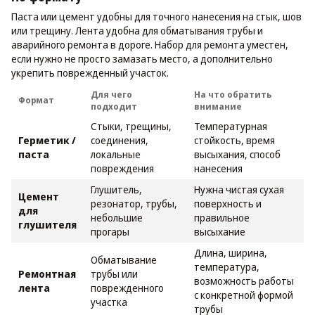
Паста или цемент удобны для точного нанесения на стык, шов
или трещину. Лента удобна для обматывания трубы и
аварийного ремонта в дороге. Набор для ремонта уместен,
если нужно не просто замазать место, а дополнительно
укрепить поврежденный участок.
Для чего
На что обратить
Формат
подходит
внимание
Стыки, трещины,
Температурная
Герметик /
соединения,
стойкость, время
паста
локальные
высыхания, способ
повреждения
нанесения
Глушитель,
Нужна чистая сухая
Цемент
резонатор, трубы,
поверхность и
для
небольшие
правильное
глушителя
прогары
высыхание
Длина, ширина,
Обматывание
температура,
Ремонтная
трубы или
возможность работы
лента
поврежденного
с конкретной формой
участка
трубы