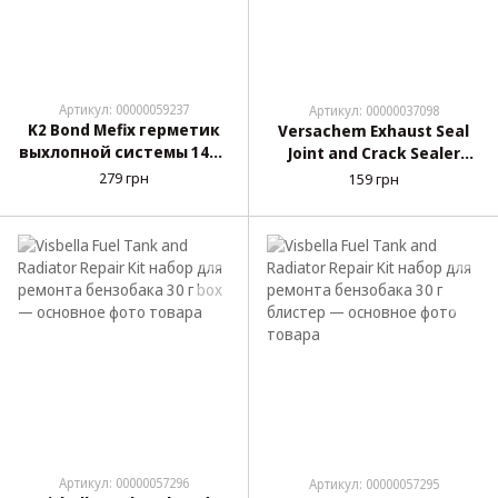
Артикул: 00000059237
Артикул: 00000037098
K2 Bond Mefix герметик
Versachem Exhaust Seal
выхлопной системы 140 г
Joint and Crack Sealer
(B306)
герметик выхлопной
279 грн
159 грн
системы 140 г
Артикул: 00000057296
Артикул: 00000057295