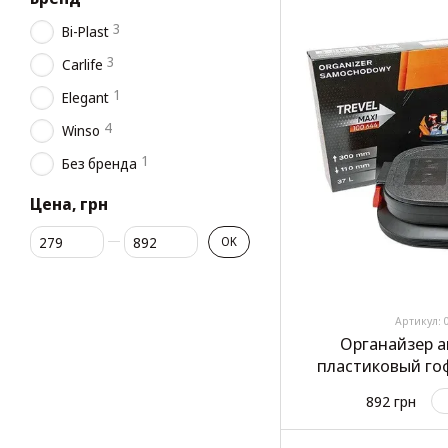
3
Bi-Plast
3
Carlife
1
Elegant
4
Winso
1
Без бренда
Цена, грн
От Цена, грн
До Цена, грн
OK
Артикул: 
Органайзер 
пластиковый го
"Elegan
892 грн