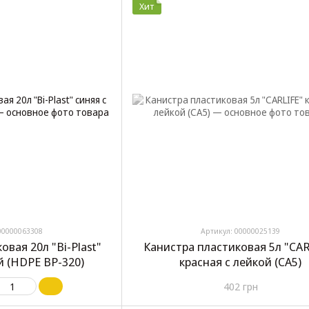
Хит
00000063308
Артикул: 00000025139
овая 20л "Bi-Plast"
Канистра пластиковая 5л "CAR
й (HDPE BP-320)
красная с лейкой (CA5)
402 грн