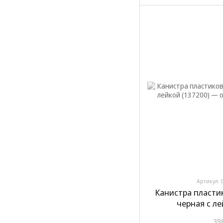
Артикул: 
Канистра пласти
черная с ле
39