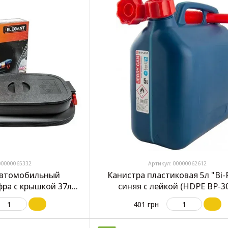
00000065332
Артикул: 00000062612
автомобильный
Канистра пластиковая 5л "Bi-P
фра с крышкой 37л
синяя с лейкой (HDPE BP-3
t" 100 644
401 грн