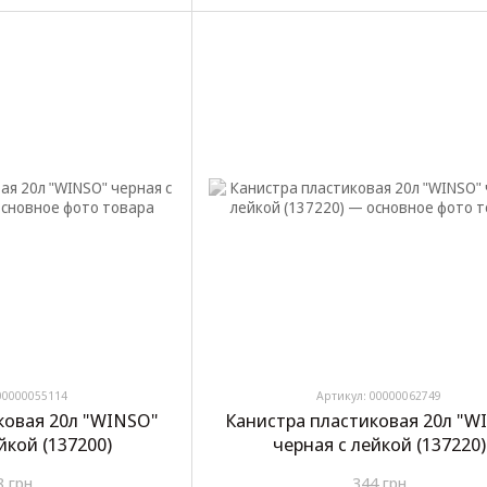
00000055114
Артикул: 00000062749
ковая 20л "WINSO"
Канистра пластиковая 20л "W
йкой (137200)
черная с лейкой (137220)
8 грн
344 грн