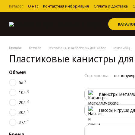
Перейти к основному контенту
Каталог
О нас
Контактная информация
Оплата и доставка
О
Пользовательское соглашение
КАТАЛО
Главная
Каталог
Техпомощь и аксессуары для колес
Техпомощь
Пластиковые канистры для
Объем
Сортировка:
по популя
3
5л
3
10л
Канистры металл
4
20л
Насосы и груши д
1
30л
1
37л
Бренд