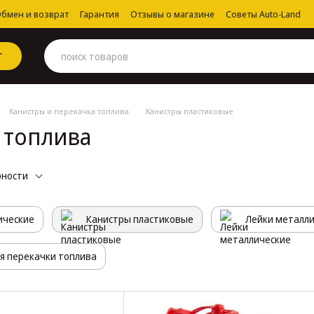
бмен и возврат
Гарантия
Отзывы о магазине
Советы Auto-Land
Г
Канистры и перекачка топлива
Канистры пластиковые
 топлива
рности
ические
Канистры пластиковые
Лейки металл
ля перекачки топлива