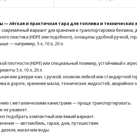
 — лёгкая и практичная тара для топлива и технических
современный вариант для хранения и транспортировки бензина, ди
ного пластика (HDPE или подобного), оснащены удобной ручкой, го
ыше — например, 5 л, 10 л, 20 л.
окой плотности (HDPE) или специальный полимер, устойчивый к агр
ианты 5 л, 10 л, 20 л.
ьная или джерри-кан, с ручкой, носиком-лейкой или стандартной го
лива в дороге, хранение масла, технических жидкостей, аварийное 
ению с металлическими канистрами — проще транспортировать.
к не ржавеет.
о подобрать компактный или ёмкий вариант.
енения — автомобиль, гараж, дом, путешествия.
 дизеля, масел или воды.