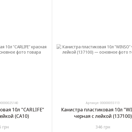
00000025140
Артикул: 00000055113
овая 10л "CARLIFE"
Канистра пластиковая 10л "W
лейкой (CA10)
черная с лейкой (137100)
5 грн
346 грн