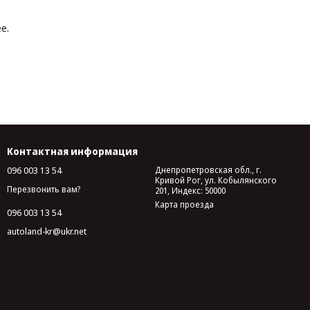
е.
Контактная информация
096 003 13 54
Днепропетровская обл., г.
Кривой Рог, ул. Кобылянского
Перезвонить вам?
201, Индекс: 50000
Карта проезда
096 003 13 54
autoland-kr@ukr.net