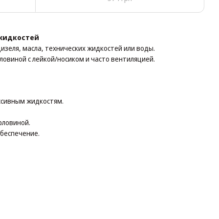
 жидкостей
зеля, масла, технических жидкостей или воды.
рловиной с лейкой/носиком и часто вентиляцией.
ессивным жидкостям.
рловиной.
обеспечение.