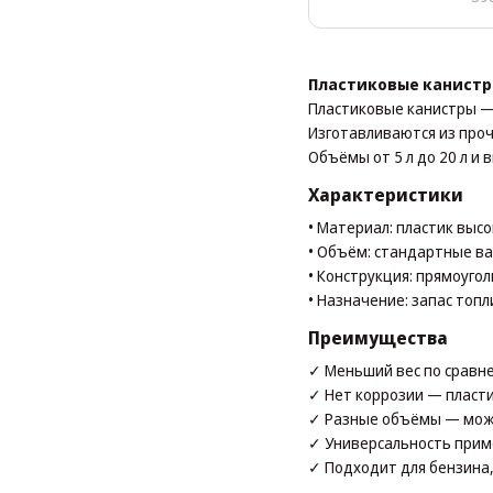
Пластиковые канистры
Пластиковые канистры — 
Изготавливаются из проч
Объёмы от 5 л до 20 л и в
Характеристики
• Материал: пластик выс
• Объём: стандартные вар
• Конструкция: прямоугол
• Назначение: запас топ
Преимущества
✓ Меньший вес по сравн
✓ Нет коррозии — пласти
✓ Разные объёмы — можн
✓ Универсальность прим
✓ Подходит для бензина,