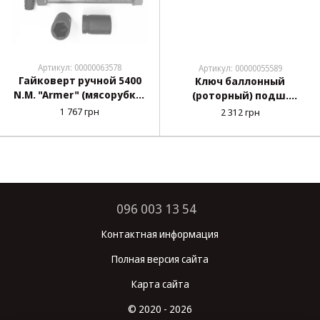
Артикул: 00000063578
Артикул: 00000055589
Гайковерт ручной 5400
Ключ баллонный
N.M. "Armer" (мясорубка)
(роторный) подш.
ARM 2
L=320мм/1:58/голов.32-
1 767 грн
2 312 грн
33мм/Nm:4800
"Штурмовик"(КБР-Ш5848-
3)
096 003 13 54
Контактная информация
Полная версия сайта
Карта сайта
© 2020 - 2026