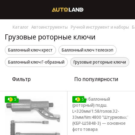
Каталог
Автоинструменты
Ручной инструмент и наборы
Б
Грузовые роторные ключи
Баллонный ключ крест
Баллонный ключ телескоп
Баллонный ключ Г-образный
Грузовые роторные ключи
Фильтр
По популярности
5
5