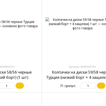
00000055373
Артикул: 00000059102
ски 58/56 черные
Колпачки на диски 59/58 че
ий борт) (1 шт)
Турция (низкий борт + 4 защелк
71 грн/шт.