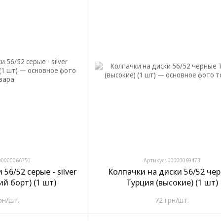
00000066350
Артикул: 00000069473
56/52 серые - silver
Колпачки на диски 56/52 че
ий борт) (1 шт)
Турция (высокие) (1 шт)
рн/шт.
72 грн/шт.