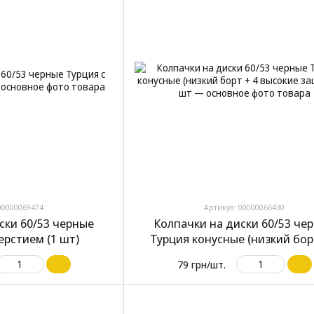
00000069474
Артикул: 00000066430
ски 60/53 черные
Колпачки на диски 60/53 че
ерстием (1 шт)
Турция конусные (низкий бор
высокие защелки) 1 шт
79 грн/шт.