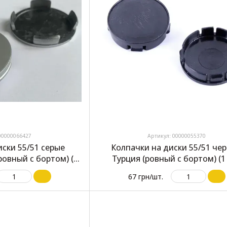
00000066427
Артикул: 00000055370
иски 55/51 серые
Колпачки на диски 55/51 че
ровный с бортом) (1
Турция (ровный с бортом) (1
т)
67 грн/шт.