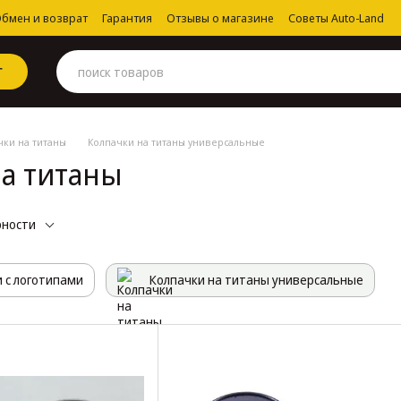
бмен и возврат
Гарантия
Отзывы о магазине
Советы Auto-Land
Г
чки на титаны
Колпачки на титаны универсальные
а титаны
рности
и с логотипами
Колпачки на титаны универсальные