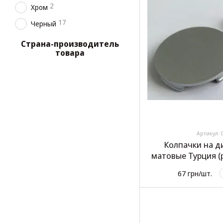
2
Хром
17
Черный
Страна-производитель
товара
Артикул: 
Колпачки на д
матовые Турция (
ш
67 грн/шт.