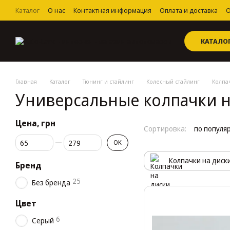
Перейти к основному контенту
Каталог
О нас
Контактная информация
Оплата и доставка
О
Пользовательское соглашение
КАТАЛО
Главная
Каталог
Тюнинг и стайлинг
Колесный стайлинг
Колпа
Универсальные колпачки н
Цена, грн
Сортировка:
по популя
От Цена, грн
До Цена, грн
OK
Колпачки на диск
Бренд
25
Без бренда
Цвет
6
Серый