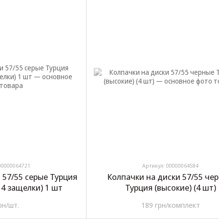
00000064721
Артикул: 00000064584
 57/55 серые Турция
Колпачки на диски 57/55 че
 4 защелки) 1 шт
Турция (высокие) (4 шт)
рн/шт.
189 грн/комплект