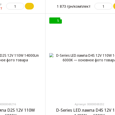
т
1 873 грн/комплект
кт
5
00000069216
Артикул: 00000069202
ампа D2S 12V 110W
D-Series LED лампа D4S 12V 