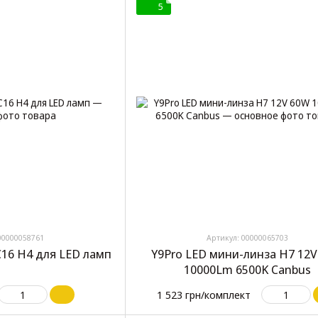
5
00000058761
Артикул: 00000065703
16 H4 для LED ламп
Y9Pro LED мини-линза H7 12
10000Lm 6500K Canbus
1 523 грн/комплект