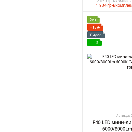
2 050 грн/комплек
1 934 грн/компле
Хит
−13%
Видео
5
Артикул: 
F40 LED мини-ли
6000/8000Lm