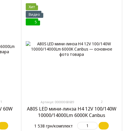
Хит
Видео
5
1
2
Артикул: 00000068689
V 60W
A80S LED мини-линза H4 12V 100/140W
10000/14000Lm 6000K Canbus
1 538 грн/комплект