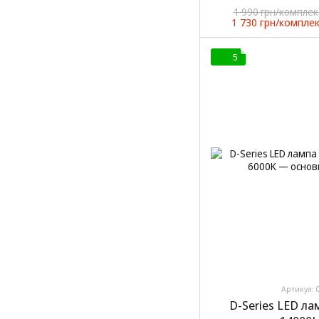
1 990 грн/комплек
1 730 грн/компле
5
Артикул: 
D-Series LED л