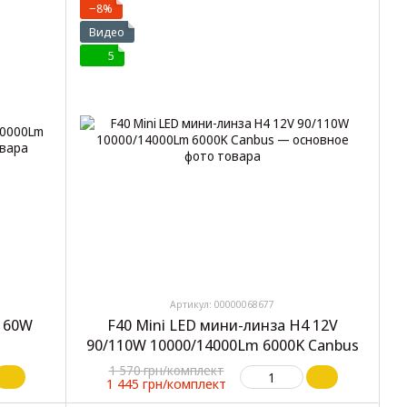
−8%
Видео
5
Артикул: 00000068677
V 60W
F40 Mini LED мини-линза H4 12V
90/110W 10000/14000Lm 6000K Canbus
1 570 грн/комплект
1 445 грн/комплект