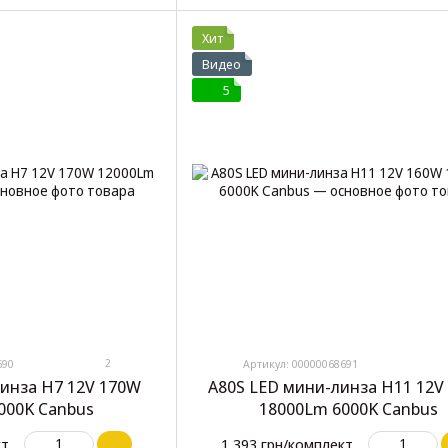
Хит
Видео
5
2
690
Артикул: 00000068691
линза H7 12V 170W
A80S LED мини-линза H11 12V
000K Canbus
18000Lm 6000K Canbus
кт
1 393 грн/комплект