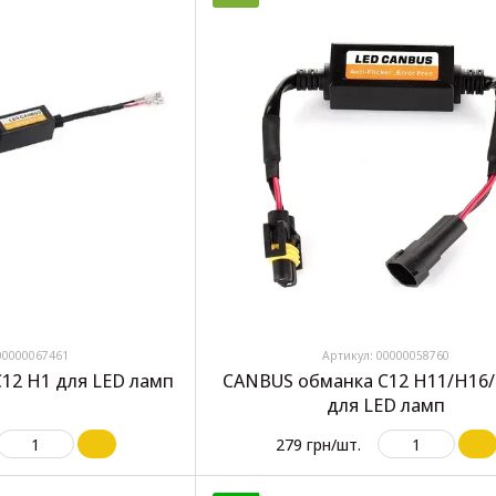
00000067461
Артикул: 00000058760
12 H1 для LED ламп
CANBUS обманка C12 H11/H16
для LED ламп
279 грн/шт.