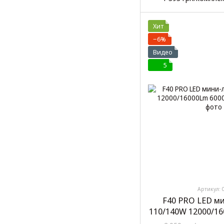
Хит
−6%
Видео
5
Артикул: 
F40 PRO LED м
110/140W 12000/1