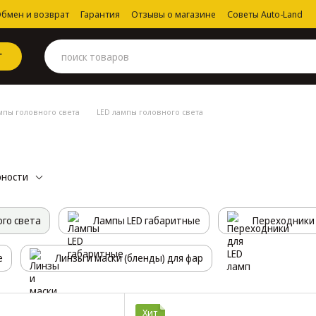
бмен и возврат
Гарантия
Отзывы о магазине
Советы Auto-Land
Г
мпы головного света
LED лампы головного света
а
рности
ого света
Лампы LED габаритные
Переходники 
е
Линзы и маски (бленды) для фар
Хит