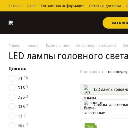
Перейти к основному контенту
Каталог
О нас
Контактная информация
Оплата и доставка
О
Пользовательское соглашение
КАТАЛО
Главная
Каталог
Кузов и оптика
Автооптика и освещение
Ла
LED лампы головного свет
Цоколь
Сортировка:
по популя
16
H1
3
D1S
LED лампы головн
3
D2S
Лампы галогенны
2
D3S
7
H3
4
HB3
Хит