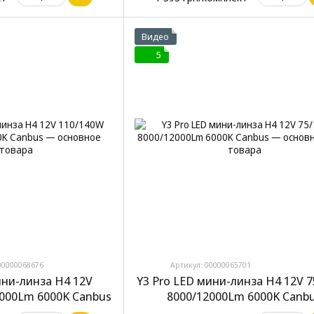
Видео
5
00000068676
Артикул: 00000065701
ини-линза H4 12V
Y3 Pro LED мини-линза H4 12V 
6000Lm 6000K Canbus
8000/12000Lm 6000K Canb