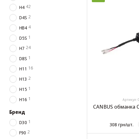
42
H4
2
D4S
4
HB4
1
D5S
24
H7
1
D8S
16
H11
2
H13
1
H15
1
H16
Артикул: 
CANBUS обманка C
Бренд
1
D30
308 грн/шт.
2
F90