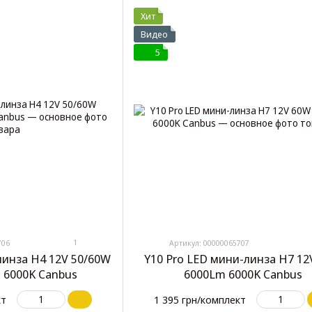
Хит
Видео
5
1
706
Артикул: 00000065707
линза H4 12V 50/60W
Y10 Pro LED мини-линза H7 12
 6000K Canbus
6000Lm 6000K Canbus
кт
1 395 грн/комплект