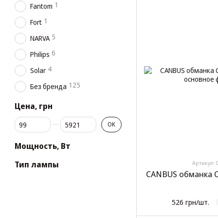
1
Fantom
1
Fort
5
NARVA
6
Philips
4
Solar
125
Без бренда
Цена, грн
От Цена, грн
До Цена, грн
OK
Мощность, Вт
Тип лампы
Артикул: 
CANBUS обманка C
526 грн/шт.