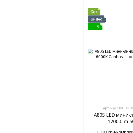
Хит
Видео
5
Артикул: 00000068
A80S LED мини-
12000Lm 6
1 393 грн/компле