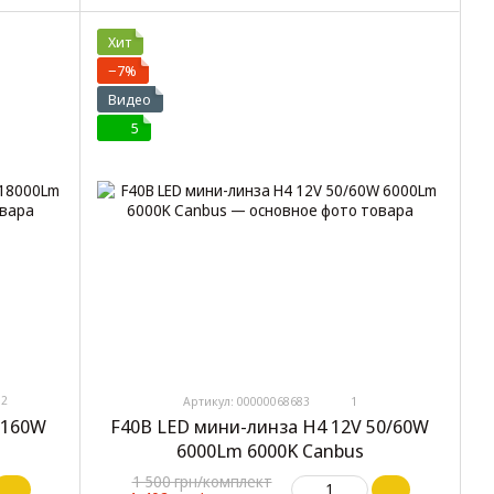
Хит
−7%
Видео
5
2
Артикул: 00000068683
1
 160W
F40B LED мини-линза H4 12V 50/60W
6000Lm 6000K Canbus
1 500 грн/комплект