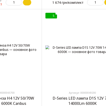
т
1 674 грн/комплект
кт
5
00000065700
Артикул: 00000069200
нза H4 12V 50/70W
D-Series LED лампа D1S 12V
 6000K Canbus
14000Lm 6000K