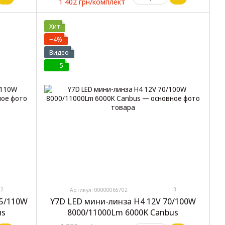
1 402 грн/комплект
Хит
−4%
Видео
5
2
3
Артикул: 00000065702
75/110W
Y7D LED мини-линза H4 12V 70/100W
us
8000/11000Lm 6000K Canbus